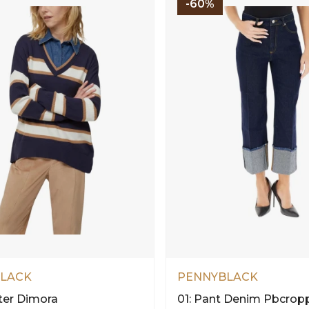
-60%
LACK
PENNYBLACK
ter Dimora
01: Pant Denim Pbcrop