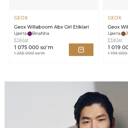
GEOX
GEOX
Geox Willaboom Abx Girl Etiklari
Geox Wil
Цвета:
Binafsha
Цвета:
J
Etiklar
Etiklar
1 075 000 soʻm
1 019 0
1 265 000 soʻm
1 199 000