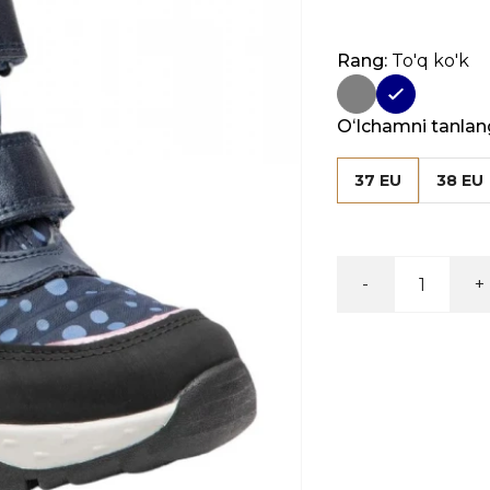
Rang:
To'q ko'k
Oʻlchamni tanlan
37 EU
38 EU
-
+