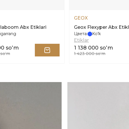
GEOX
laboom Abx Etiklari
Geox Flexyper Abx Etikl
igarrang
Цвета:
Ko'k
Etiklar
00 soʻm
1 138 000 soʻm
 soʻm
1 423 000 soʻm