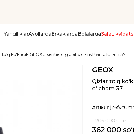
Yangiliklar
Ayollarga
Erkaklarga
Bolalarga
Sale
Likvidats
r to'q ko'k etik GEOX J sentiero g.b abx c - nyl+sin oʻlcham 37
GEOX
Qizlar to'q ko'
oʻlcham 37
Artikul
: j26fvc0m
1 206 000 soʻm
362 000 so