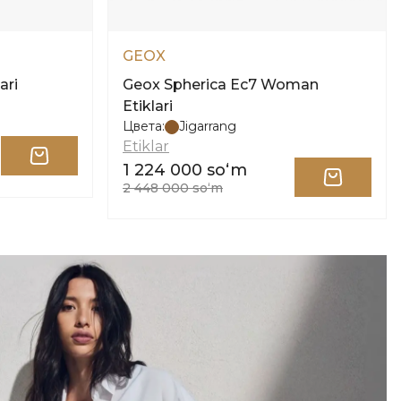
GEOX
ari
Geox Spherica Ec7 Woman
Etiklari
Цвета:
Jigarrang
Etiklar
1 224 000 soʻm
2 448 000 soʻm