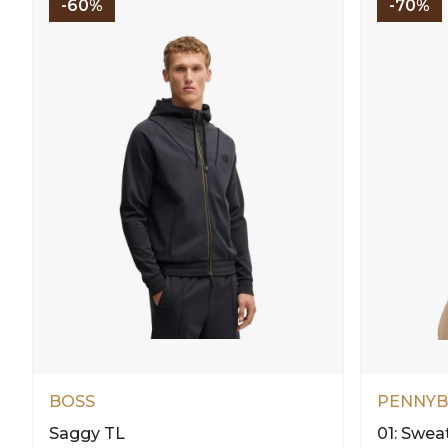
-60%
-70%
BOSS
PENNYB
Saggy TL
01: Swea