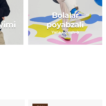
Bolalar
iyimi
poyabzali
Yana koʻrish