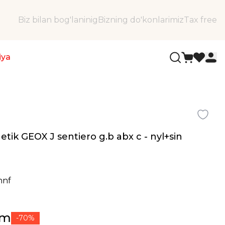
Biz bilan bog'laninig
Bizning do'konlarimiz
Tax free
iya
k etik GEOX J sentiero g.b abx c - nyl+sin
nnf
ʻm
-70%