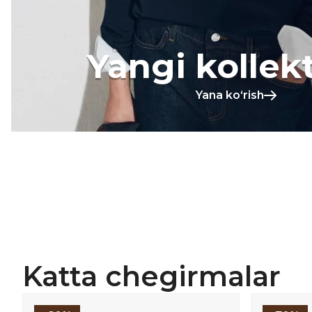
Yangi kollek
Yana koʻrish
Katta chegirmalar