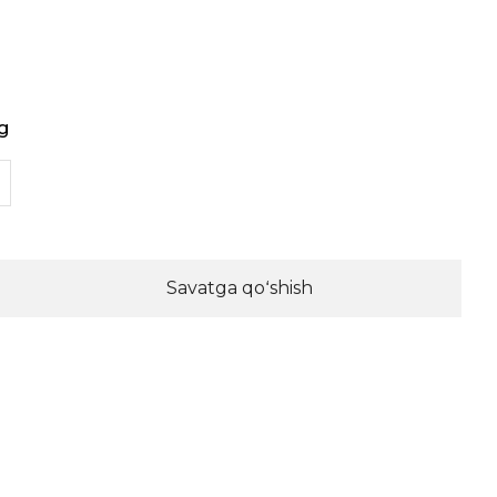
g
Savatga qoʻshish