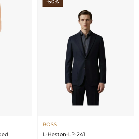
-50%
BOSS
ped
L-Heston-LP-241