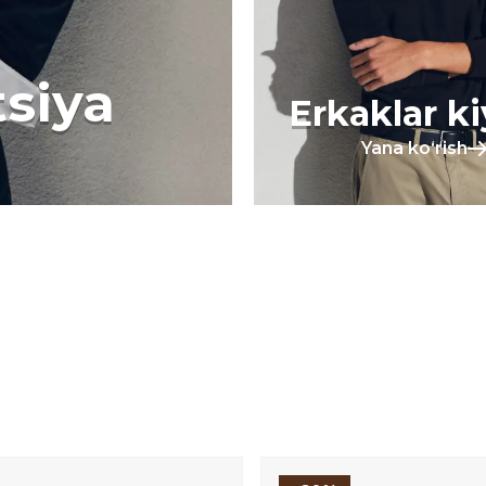
tsiya
Erkaklar k
Yana koʻrish