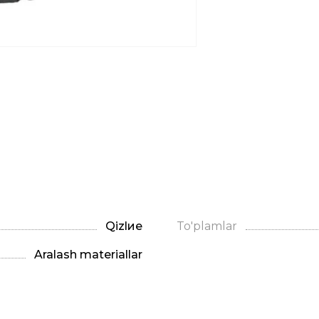
Qizlие
To'plamlar
Aralash materiallar