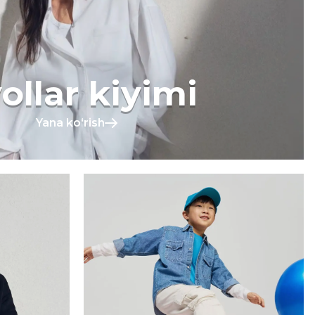
ollar kiyimi
Yana koʻrish