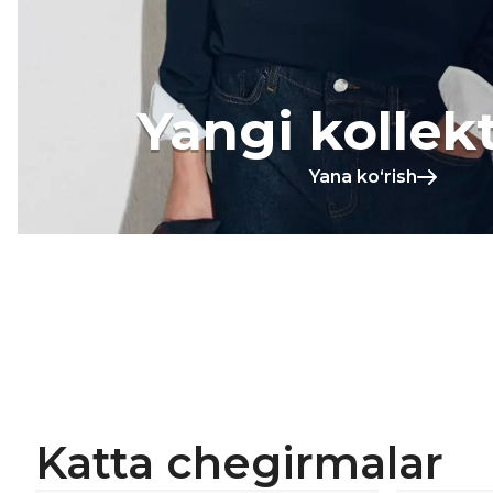
Yangi kollek
Yana koʻrish
Katta chegirmalar