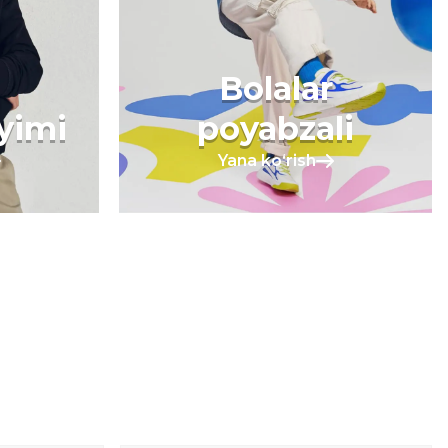
Bolalar
iyimi
poyabzali
Yana koʻrish