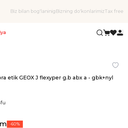
Biz bilan bog'laninig
Bizning do'konlarimiz
Tax free
iya
qora etik GEOX J flexyper g.b abx a - gbk+nyl
4fu
ʻm
-60%