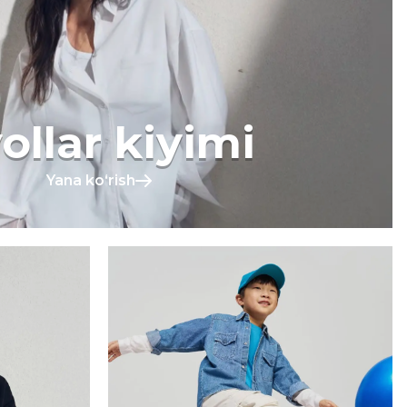
ollar kiyimi
Yana koʻrish