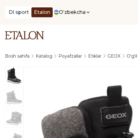
DI sport
Etalon
Oʻzbekcha
Bosh sahifa
Katalog
Poyafzallar
Etiklar
GEOX
O'g'i