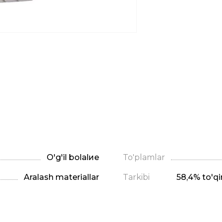
O'g'il bolalие
To'plamlar
Aralash materiallar
Tarkibi
58,4% to'qim