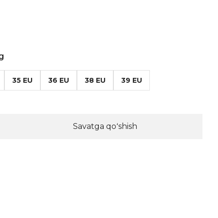
g
35 EU
36 EU
38 EU
39 EU
Savatga qoʻshish