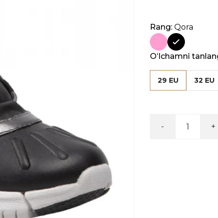
Rang:
Qora
Oʻlchamni tanlan
29 EU
32 EU
-
+