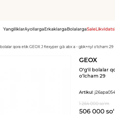
Yangiliklar
Ayollarga
Erkaklarga
Bolalarga
Sale
Likvidats
l bolalar qora etik GEOX J flexyper g.b abx a - gbk+nyl oʻlcham 29
GEOX
O'g'il bolalar 
oʻlcham 29
Artikul
: j26apa05
1 264 000 soʻm
506 000 so