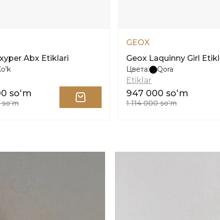
GEOX
xyper Abx Etiklari
Geox Laquinny Girl Etikl
o'k
Цвета:
Qora
Etiklar
00 soʻm
947 000 soʻm
 soʻm
1 114 000 soʻm