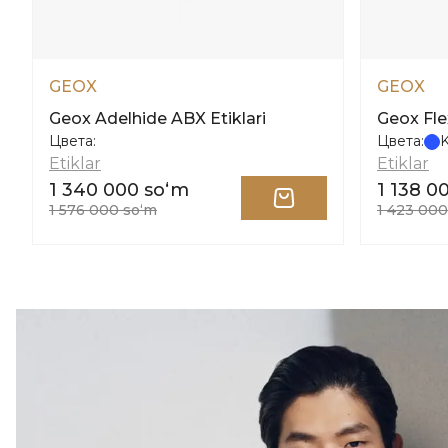
GEOX
GEOX
Geox Adelhide ABX Etiklari
Geox Fle
Цвета:
Цвета:
K
Etiklar
Etiklar
1 340 000 soʻm
1 138 0
1 576 000 soʻm
1 423 000