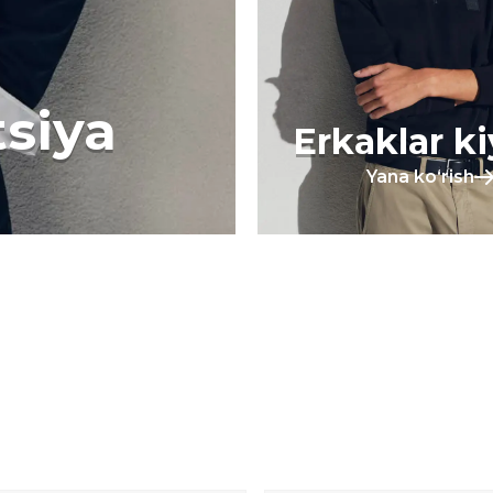
tsiya
Erkaklar k
Yana koʻrish