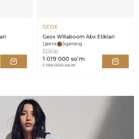
GEOX
ari
Geox Willaboom Abx Etiklari
Цвета:
Jigarrang
Etiklar
1 019 000 soʻm
1 199 000 soʻm