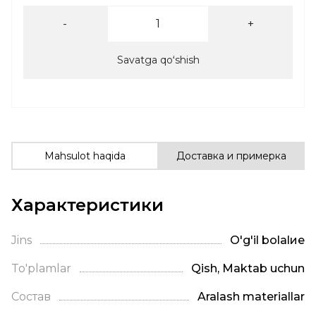
-
+
Savatga qoʻshish
Mahsulot haqida
Доставка и примерка
Характеристики
Jins
O'g'il bolalие
To'plamlar
Qish, Maktab uchun
Состав
Aralash materiallar