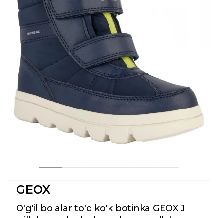
GEOX
O'g'il bolalar to'q ko'k botinka GEOX J