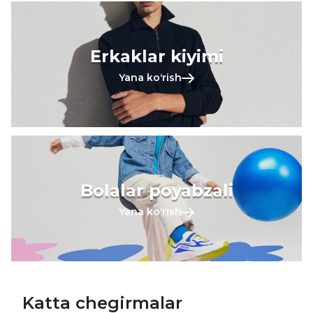
Erkaklar kiyimi
Yana koʻrish
Bolalar poyabzali
Yana koʻrish
Katta chegirmalar