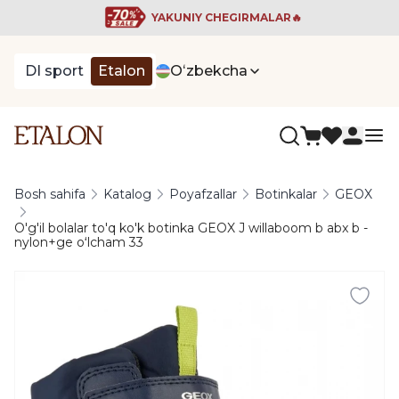
YAKUNIY CHEGIRMALAR🔥
DI sport
Etalon
Oʻzbekcha
Bosh sahifa
Katalog
Poyafzallar
Botinkalar
GEOX
O'g'il bolalar to'q ko'k botinka GEOX J willaboom b abx b -
nylon+ge oʻlcham 33