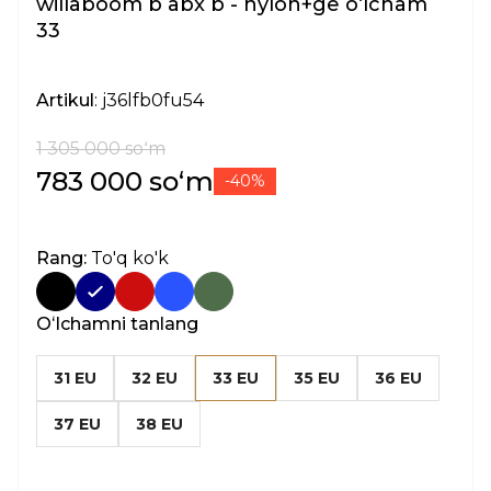
willaboom b abx b - nylon+ge oʻlcham
33
Artikul
: j36lfb0fu54
1 305 000 soʻm
783 000 soʻm
-40%
Rang:
To'q ko'k
Oʻlchamni tanlang
31 EU
32 EU
33 EU
35 EU
36 EU
37 EU
38 EU