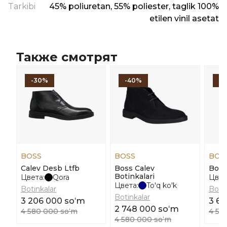
Tarkibi
45% poliuretan, 55% poliester, taglik 100%
etilen vinil asetat
Также смотрят
-30%
-40%
-
BOSS
BOSS
BOS
Calev Desb Ltfb
Boss Calev
Boss 
Botinkalari
Цвета:
Qora
Цвет
Цвета:
To'q ko'k
Botinkalar
Botin
Botinkalar
3 206 000 soʻm
3 6
2 748 000 soʻm
4 580 000 soʻm
4 58
4 580 000 soʻm