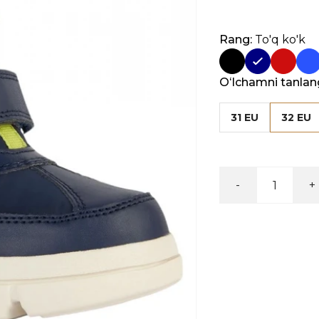
Rang:
To'q ko'k
Oʻlchamni tanlan
31 EU
32 EU
-
+