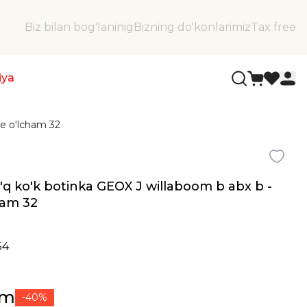
Biz bilan bog'laninig
Bizning do'konlarimiz
Tax free
iya
ge oʻlcham 32
to'q ko'k botinka GEOX J willaboom b abx b -
ham 32
54
ʻm
-40%