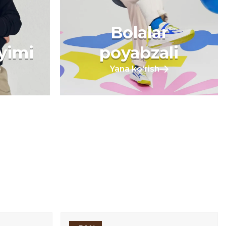
Bolalar
iyimi
poyabzali
Yana koʻrish