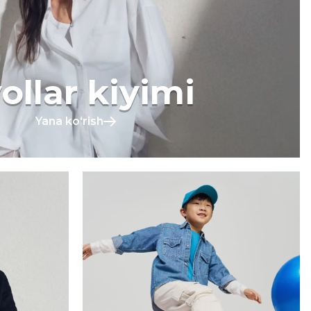
ollar kiyimi
Yana koʻrish