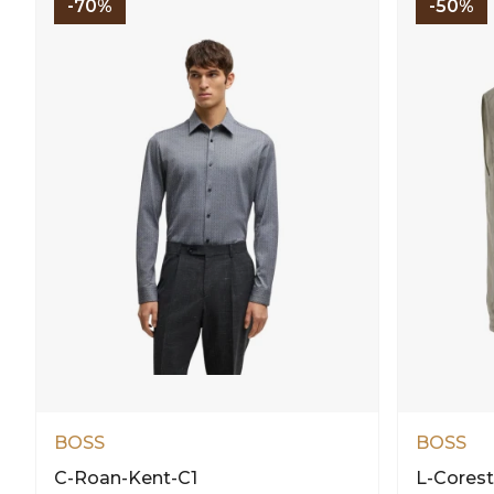
-70%
-50%
BOSS
BOSS
C-Roan-Kent-C1
L-Cores