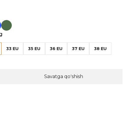
g
33 EU
35 EU
36 EU
37 EU
38 EU
Savatga qoʻshish