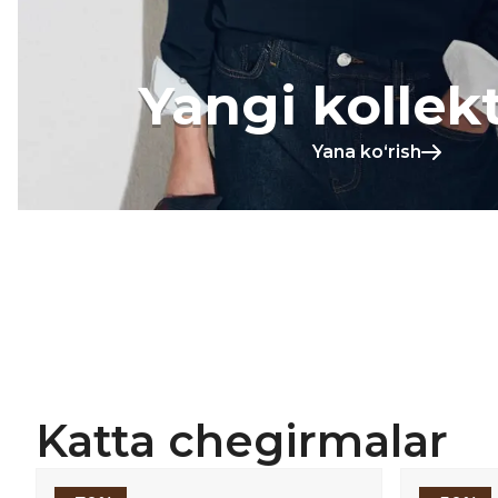
Yangi kollek
Yana koʻrish
Katta chegirmalar