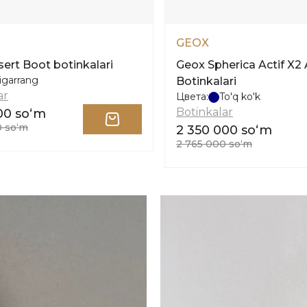
GEOX
ert Boot botinkalari
Geox Spherica Actif X2
igarrang
Botinkalari
ar
Цвета:
To'q ko'k
Botinkalar
00 soʻm
0 soʻm
2 350 000 soʻm
2 765 000 soʻm