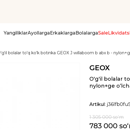
Yangiliklar
Ayollarga
Erkaklarga
Bolalarga
Sale
Likvidats
'g'il bolalar to'q ko'k botinka GEOX J willaboom b abx b - nylon+
GEOX
O'g'il bolalar 
nylon+ge oʻlc
Artikul
: j36lfb0fu
1 305 000 soʻm
783 000 so