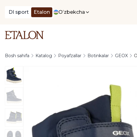
DI sport
Etalon
Oʻzbekcha
Bosh sahifa
Katalog
Poyafzallar
Botinkalar
GEOX
O