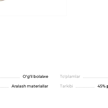
O'g'il bolalие
To'plamlar
Aralash materiallar
Tarkibi
45% p