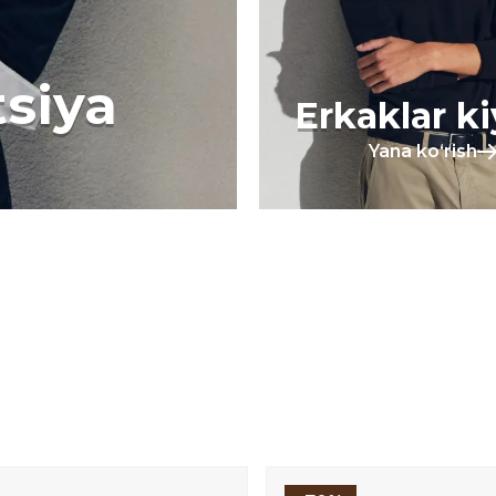
tsiya
Erkaklar k
Yana koʻrish