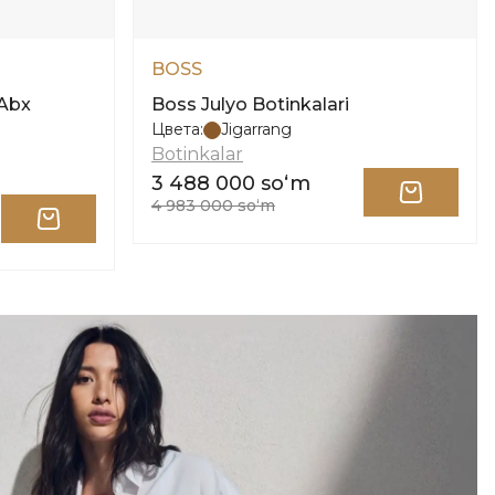
BOSS
 Abx
Boss Julyo Botinkalari
Цвета:
Jigarrang
Botinkalar
3 488 000 soʻm
4 983 000 soʻm