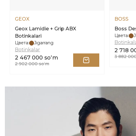
GEOX
BOSS
Geox Lamidie + Grip ABX
Boss Des
Цвета:
J
Botinkalari
Botinkal
Цвета:
Jigarrang
Botinkalar
2 718 0
3 882 00
2 467 000 soʻm
2 902 000 soʻm