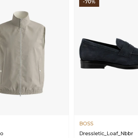
-70%
BOSS
to
Dressletic_Loaf_Nbbr