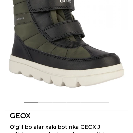
GEOX
O'g'il bolalar xaki botinka GEOX J