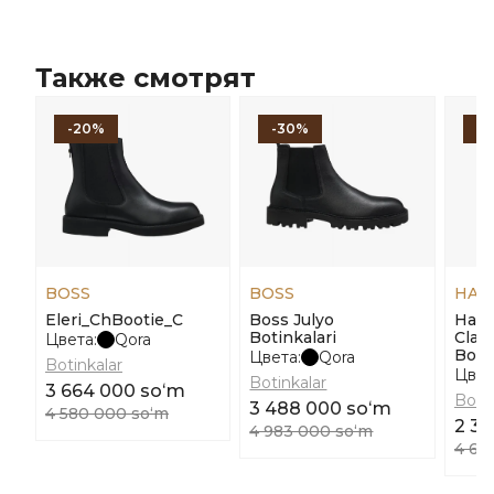
Также смотрят
-20%
-30%
-
BOSS
BOSS
HAR
Eleri_ChBootie_C
Boss Julyo
Harm
Botinkalari
Clas
Цвета:
Qora
Botin
Цвета:
Qora
Botinkalar
Цвет
Botinkalar
3 664 000 soʻm
Botin
3 488 000 soʻm
4 580 000 soʻm
2 33
4 983 000 soʻm
4 66