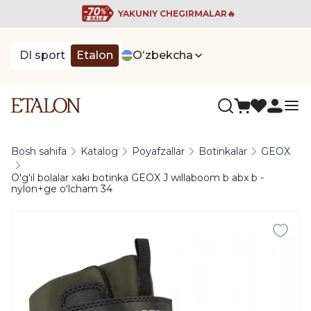
YAKUNIY CHEGIRMALAR🔥
DI sport
Etalon
Oʻzbekcha
Bosh sahifa
Katalog
Poyafzallar
Botinkalar
GEOX
O'g'il bolalar xaki botinka GEOX J willaboom b abx b -
nylon+ge oʻlcham 34