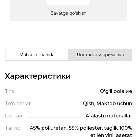
Savatga qoʻshish
Mahsulot haqida
Доставка и примерка
Характеристики
Jins
O'g'il bolalие
To'plamlar
Qish, Maktab uchun
Состав
Aralash materiallar
Tarkibi
45% poliuretan, 55% poliester, taglik 100%
etilen vinil asetat