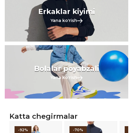
Erkaklar kiyimi
Yana koʻrish
Bolalar poyabzali
Yana koʻrish
Katta chegirmalar
-92%
-70%
-