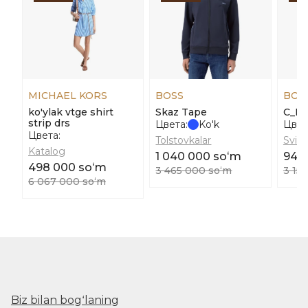
MICHAEL KORS
BOSS
BOS
ko'ylak vtge shirt
Skaz Tape
C_Esl
strip drs
Цвета:
Ko'k
Цвет
Цвета:
Tolstovkalar
Svits
Katalog
1 040 000 soʻm
948
498 000 soʻm
3 465 000 soʻm
3 15
6 067 000 soʻm
Biz bilan bogʻlaning