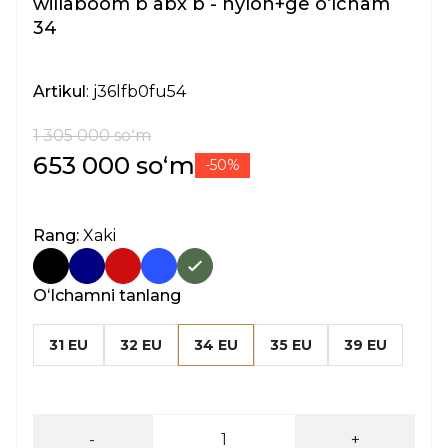
willaboom b abx b - nylon+ge oʻlcham
34
Artikul
: j36lfb0fu54
1 305 000 soʻm
653 000 soʻm
-50%
Rang:
Xaki
Oʻlchamni tanlang
31 EU
32 EU
34 EU
35 EU
39 EU
-
+