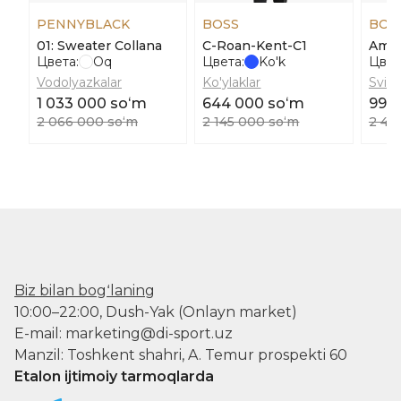
PENNYBLACK
BOSS
BOS
01: Sweater Collana
C-Roan-Kent-C1
Amer
Цвета:
Oq
Цвета:
Ko'k
Цвет
Vodolyazkalar
Ko'ylaklar
Svite
1 033 000 soʻm
644 000 soʻm
992
2 066 000 soʻm
2 145 000 soʻm
2 48
Biz bilan bogʻlaning
10:00–22:00, Dush-Yak (Onlayn market)
E-mail: marketing@di-sport.uz
Manzil: Toshkent shahri, A. Temur prospekti 60
Etalon ijtimoiy tarmoqlarda