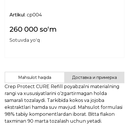
Artikul
: cp004
260 000 soʻm
Sotuvda yoʻq
Mahsulot haqida
Доставка и примерка
Crep Protect CURE Refill poyabzalni materialning
rangi va xususiyatlarini o‘zgartirmagan holda
samarali tozalaydi. Tarkibida kokos va jojoba
ekstraktlari hamda suv mavjud. Mahsulot formulasi
98% tabiiy komponentlardan iborat. Bitta flakon
taxminan 90 marta tozalash uchun yetadi.