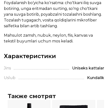
Foydalanish bo‘yicha ko‘rsatma: cho‘tkani iliq suvga
botiring, unga eritmadan surting, so‘ng cho‘tkani
yana suvga botirib, poyabzalni tozalashni boshlang.
Tozalash tugagach, vosita qoldiqlarini mikrofiber
salfetka bilan artib tashlang.
Mahsulot zamsh, nubuk, neylon, flis, kanvas va
tekstil buyumlari uchun mos keladi.
Характеристики
Jins
Uniseks kattalar
Uslub
Kundalik
Также смотрят