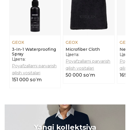
GEOX
GEOX
GEO
3-In-1 Waterproofing
Microfiber Cloth
Neut
Spray
Цвета:
Цвет
Цвета:
Poyafzallarni parvarish
Poyaf
Poyafzallarni parvarish
qilish vositalari
qilish
qilish vositalari
50 000 soʻm
169 
151 000 soʻm
Yangi kollektsiya