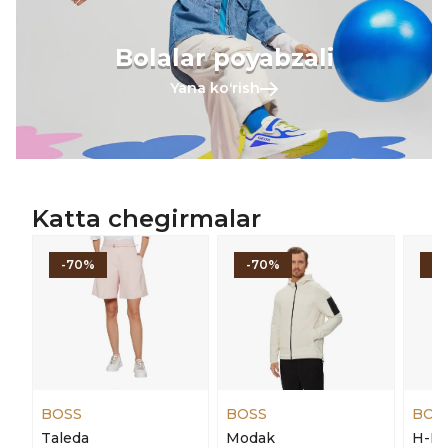
Bolalar poyabzali
Yana koʻrish
Katta chegirmalar
-70%
-70%
-
BOSS
BOSS
BOS
Taleda
Modak
H-Ka