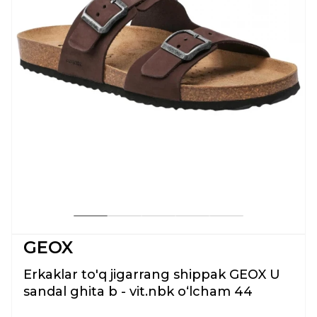
GEOX
Erkaklar to'q jigarrang shippak GEOX U
sandal ghita b - vit.nbk oʻlcham 44