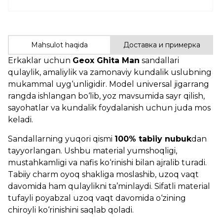
Mahsulot haqida
Доставка и примерка
Erkaklar uchun
Geox Ghita Man
sandallari
qulaylik, amaliylik va zamonaviy kundalik uslubning
mukammal uyg‘unligidir. Model universal jigarrang
rangda ishlangan bo‘lib, yoz mavsumida sayr qilish,
sayohatlar va kundalik foydalanish uchun juda mos
keladi.
Sandallarning yuqori qismi
100% tabiiy nubuk
dan
tayyorlangan. Ushbu material yumshoqligi,
mustahkamligi va nafis ko‘rinishi bilan ajralib turadi.
Tabiiy charm oyoq shakliga moslashib, uzoq vaqt
davomida ham qulaylikni ta’minlaydi. Sifatli material
tufayli poyabzal uzoq vaqt davomida o‘zining
chiroyli ko‘rinishini saqlab qoladi.