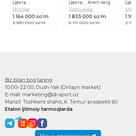
Цвета:
Цвета:
Krem rang
Цвет
Shortilar
Tolstovkalar
Shim
1 164 000 soʻm
1 833 000 soʻm
1 10
3 881 000 soʻm
6 111 000 soʻm
2 76
Biz bilan bogʻlaning
10:00–22:00, Dush-Yak (Onlayn market)
E-mail: marketing@di-sport.uz
Manzil: Toshkent shahri, A. Temur prospekti 60
Etalon ijtimoiy tarmoqlarda
Мини-приложение