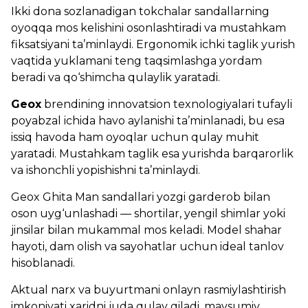
Ikki dona sozlanadigan tokchalar sandallarning
oyoqqa mos kelishini osonlashtiradi va mustahkam
fiksatsiyani ta’minlaydi. Ergonomik ichki taglik yurish
vaqtida yuklamani teng taqsimlashga yordam
beradi va qo‘shimcha qulaylik yaratadi.
Geox
brendining innovatsion texnologiyalari tufayli
poyabzal ichida havo aylanishi ta’minlanadi, bu esa
issiq havoda ham oyoqlar uchun qulay muhit
yaratadi. Mustahkam taglik esa yurishda barqarorlik
va ishonchli yopishishni ta’minlaydi.
Geox Ghita Man sandallari yozgi garderob bilan
oson uyg‘unlashadi — shortilar, yengil shimlar yoki
jinsilar bilan mukammal mos keladi. Model shahar
hayoti, dam olish va sayohatlar uchun ideal tanlov
hisoblanadi.
Aktual narx va buyurtmani onlayn rasmiylashtirish
imkoniyati xaridni juda qulay qiladi, mavsumiy