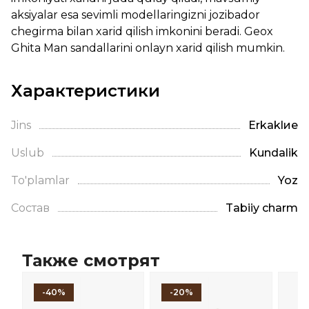
aksiyalar esa sevimli modellaringizni jozibador
chegirma bilan xarid qilish imkonini beradi. Geox
Ghita Man sandallarini onlayn xarid qilish mumkin.
Характеристики
Jins
Erkaklие
Uslub
Kundalik
To'plamlar
Yoz
Состав
Tabiiy charm
Также смотрят
-40%
-20%