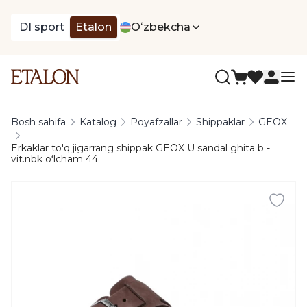
DI sport
Etalon
Oʻzbekcha
Bosh sahifa
Katalog
Poyafzallar
Shippaklar
GEOX
Erkaklar to'q jigarrang shippak GEOX U sandal ghita b -
vit.nbk oʻlcham 44