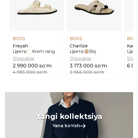
BOSS
BOSS
BOS
Freyah
Charlize
Kael
Цвета:
Krem rang
Цвета:
Bej
Цвет
Shippaklar
Shippaklar
Shipp
2 990 000 soʻm
3 173 000 soʻm
6 0
4 983 000 soʻm
3 966 000 soʻm
Yangi kollektsiya
Yana koʻrish