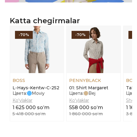
Katta chegirmalar
-70%
-70%
-
BOSS
PENNYBLACK
BOS
L-Hays-Kentw-C-252
01: Shirt Margaret
Tale
Цвета:
Moviy
Цвета:
Bej
Цвет
Ko'ylaklar
Ko'ylaklar
Short
1 625 000 soʻm
558 000 soʻm
1 16
5 418 000 soʻm
1 860 000 soʻm
3 88