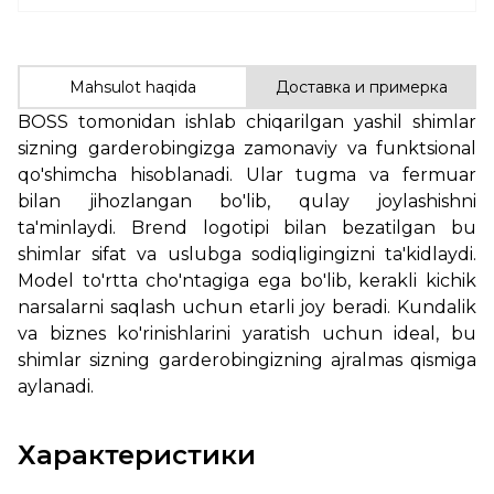
Mahsulot haqida
Доставка и примерка
BOSS tomonidan ishlab chiqarilgan yashil shimlar
sizning garderobingizga zamonaviy va funktsional
qo'shimcha hisoblanadi. Ular tugma va fermuar
bilan jihozlangan bo'lib, qulay joylashishni
ta'minlaydi. Brend logotipi bilan bezatilgan bu
shimlar sifat va uslubga sodiqligingizni ta'kidlaydi.
Model to'rtta cho'ntagiga ega bo'lib, kerakli kichik
narsalarni saqlash uchun etarli joy beradi. Kundalik
va biznes ko'rinishlarini yaratish uchun ideal, bu
shimlar sizning garderobingizning ajralmas qismiga
aylanadi.
Характеристики