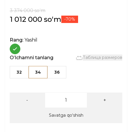
3 374 000 soʻm
1 012 000 soʻm
-70%
Rang:
Yashil
Oʻlchamni tanlang
Таблица размеров
32
34
36
-
+
Savatga qoʻshish