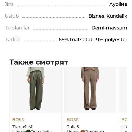
Jins
Ayollие
Uslub
Biznes, Kundalik
To'plamlar
Demi-mavsum
Tarkibi
69% triatsetat, 31% polyester
Также смотрят
BOSS
BOSS
BOS
Tiana4-M
Talia5
L-Ge
Цвета:
To'q yashil
Цвета:
Jigarrang
Цвет