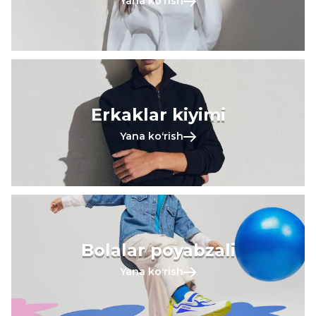
Yana koʻrish
Erkaklar kiyimi
Yana koʻrish
Bolalar poyabzali
Yana koʻrish