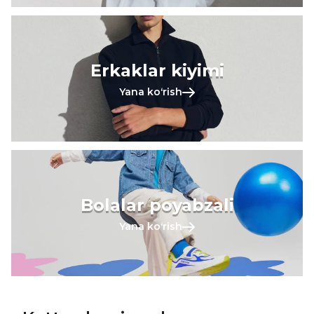
Erkaklar kiyimi
Yana koʻrish
Bolalar poyabzali
Yana koʻrish