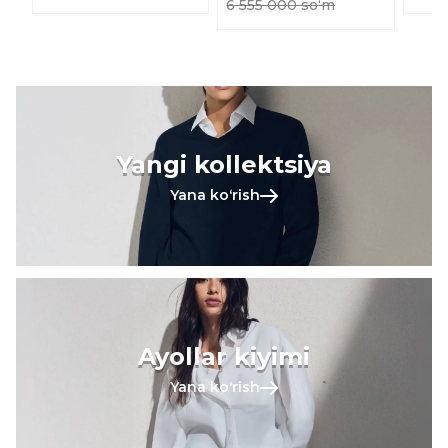
6 555 000 soʻm
Yangi kollektsiya
Yana koʻrish
Ayollar kiyimi
Yana koʻrish