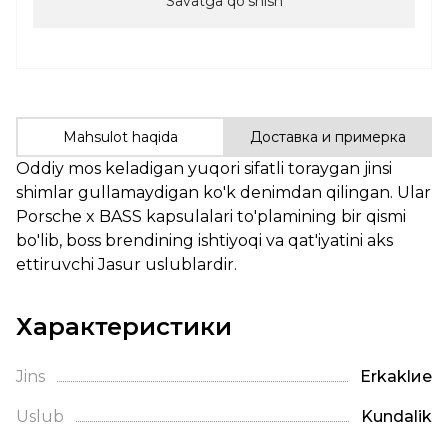
Savatga qoʻshish
Mahsulot haqida
Доставка и примерка
Oddiy
mos keladigan yuqori
sifatli
toraygan
jinsi
shimlar
gullamaydigan
ko'k
denimdan
qilingan
.
Ular
Porsche
x
BASS
kapsulalari
to'plamining
bir
qismi
bo'lib,
boss
brendining
ishtiyoqi
va
qat'iyatini
aks
ettiruvchi
Jasur
uslublardir
.
Характеристики
Jins
Erkaklие
Uslub
Kundalik