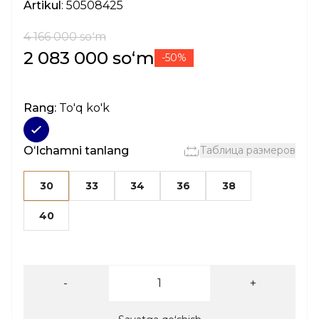
Artikul
: 50508425
4 166 000 soʻm
2 083 000 soʻm
-50%
Rang:
To'q ko'k
Oʻlchamni tanlang
Таблица размеров
30
33
34
36
38
40
-
+