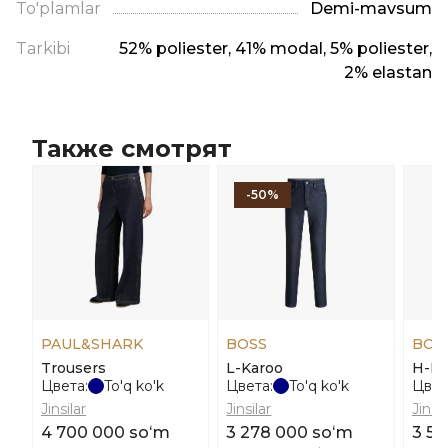
To'plamlar
Demi-mavsum
Tarkibi
52% poliester, 41% modal, 5% poliester,
2% elastan
Также смотрят
-50%
PAUL&SHARK
BOSS
BOS
Trousers
L-Karoo
H-D
Цвета:
To'q ko'k
Цвета:
To'q ko'k
Цвет
Jinsilar
Jinsilar
Jinsil
4 700 000 soʻm
3 278 000 soʻm
3 52