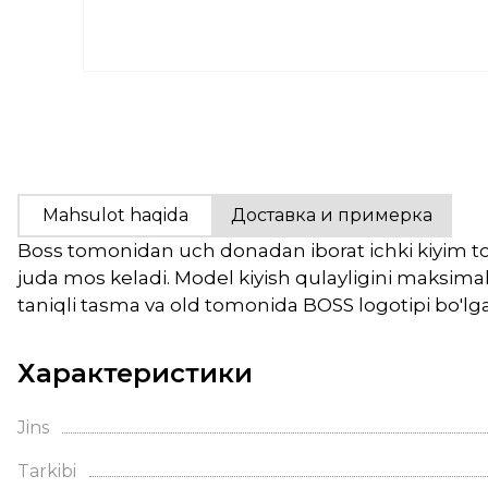
Mahsulot haqida
Доставка и примерка
Boss tomonidan uch donadan iborat ichki kiyim to'
juda mos keladi. Model kiyish qulayligini maksima
taniqli tasma va old tomonida BOSS logotipi bo'lga
Характеристики
Jins
Tarkibi