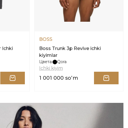
BOSS
 Ichki
Boss Trunk 3p Revive ichki
kiyimlar
Цвета:
Qora
Ichki kiyim
1 001 000 soʻm