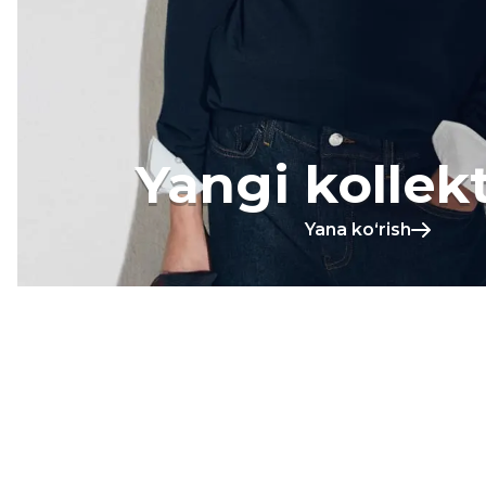
Yangi kollek
Yana koʻrish