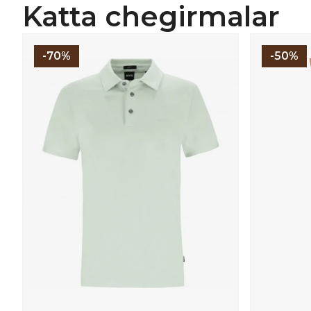
Katta chegirmalar
-70%
-50%