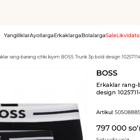
Yangiliklar
Ayollarga
Erkaklarga
Bolalarga
Sale
Likvidats
aklar rang-barang ichki kiyim BOSS Trunk 3p bold design 10257114
BOSS
Erkaklar rang-
design 1025711
Artikul
: 5050888
797 000 so
Sotuvda yoʻq