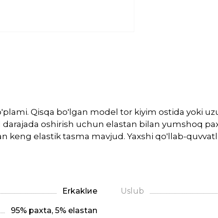
plami. Qisqa bo'lgan model tor kiyim ostida yoki uz
l darajada oshirish uchun elastan bilan yumshoq pa
n keng elastik tasma mavjud. Yaxshi qo'llab-quvvatl
Erkaklие
Uslub
95% paxta, 5% elastan