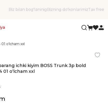
Biz bilan bog'laninig
Bizning do'konlarimiz
Tax free
iya
 01 oʻlcham xxl
barang ichki kiyim BOSS Trunk 3p bold
4 01 oʻlcham xxl
5
ʻm