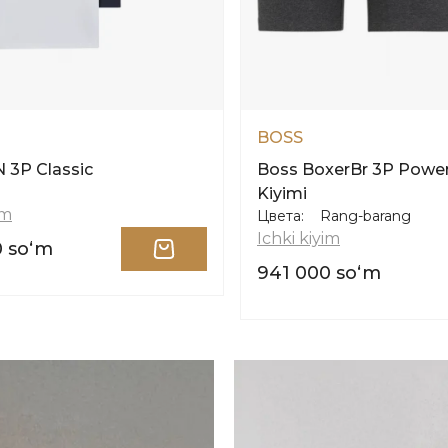
BOSS
N 3P Classic
Boss BoxerBr 3P Power
Kiyimi
im
Цвета:
Rang-barang
Ichki kiyim
0 soʻm
941 000 soʻm