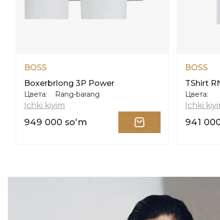
BOSS
BOSS
Boxerbrlong 3P Power
TShirt R
Цвета:
Rang-barang
Цвета:
Ichki kiyim
Ichki kiy
949 000 soʻm
941 00