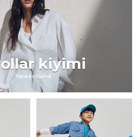
ollar kiyimi
Yana koʻrish