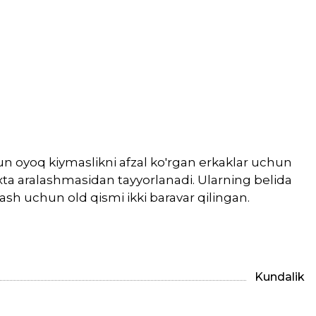
un oyoq kiymaslikni afzal ko'rgan erkaklar uchun
xta aralashmasidan tayyorlanadi. Ularning belida
ash uchun old qismi ikki baravar qilingan.
Kundalik