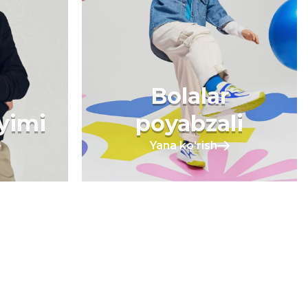
Bolalar
iyimi
poyabzali
Yana koʻrish