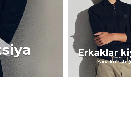
tsiya
Erkaklar k
Yana koʻrish