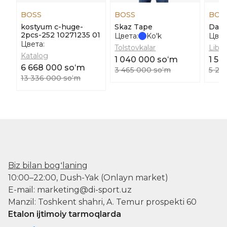
BOSS
BOSS
BOS
kostyum c-huge-
Skaz Tape
Dab
2pcs-252 10271235 01
Цвета:
Ko'k
Цвет
Цвета:
Tolstovkalar
Libos
Katalog
1 040 000 soʻm
1 57
6 668 000 soʻm
3 465 000 soʻm
5 25
13 336 000 soʻm
Biz bilan bogʻlaning
10:00–22:00, Dush-Yak (Onlayn market)
E-mail: marketing@di-sport.uz
Manzil: Toshkent shahri, A. Temur prospekti 60
Etalon ijtimoiy tarmoqlarda