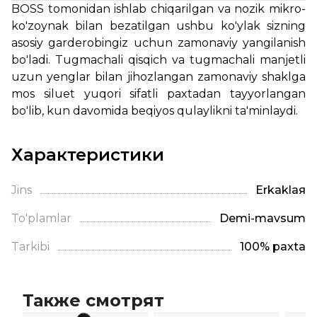
BOSS
tomonidan
ishlab chiqarilgan va
nozik
mikro-
ko'zoynak bilan
bezatilgan
ushbu
ko'ylak
sizning
asosiy
garderobingiz
uchun
zamonaviy
yangilanish
bo'ladi
.
Tugmachali
qisqich
va
tugmachali
manjetli
uzun
yenglar
bilan
jihozlangan
zamonaviy
shaklga
mos
siluet
yuqori
sifatli
paxtadan
tayyorlangan
bo'lib,
kun
davomida
beqiyos
qulaylikni
ta'minlaydi
.
Характеристики
Jins
Erkaklая
To'plamlar
Demi-mavsum
Tarkibi
100% paxta
Также смотрят