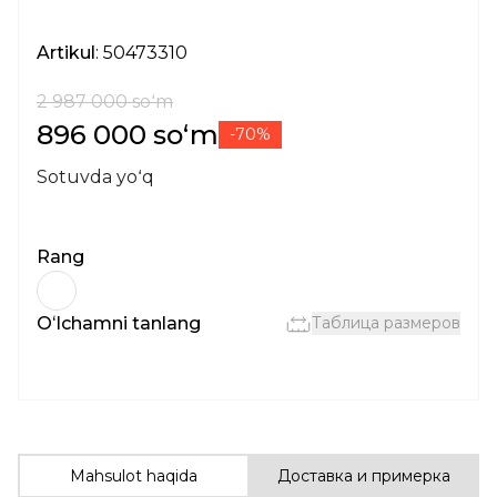
Artikul
: 50473310
2 987 000 soʻm
896 000 soʻm
-70%
Sotuvda yoʻq
Rang
Oʻlchamni tanlang
Таблица размеров
Mahsulot haqida
Доставка и примерка