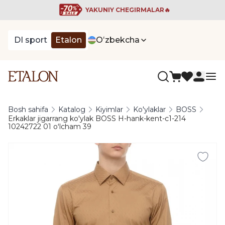
YAKUNIY CHEGIRMALAR🔥
DI sport
Etalon
Oʻzbekcha
Bosh sahifa
Katalog
Kiyimlar
Ko'ylaklar
BOSS
Erkaklar jigarrang ko'ylak BOSS H-hank-kent-c1-214
10242722 01 oʻlcham 39