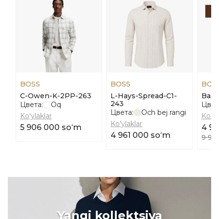
-
BOSS
BOSS
BOS
C-Owen-K-2PP-263
L-Hays-Spread-C1-
Baka
243
Цвета:
Oq
Цвет
Цвета:
Och bej rangi
Ko'ylaklar
Ko'yl
Ko'ylaklar
5 906 000 soʻm
4 9
4 961 000 soʻm
9 94
Yangi kollektsiya