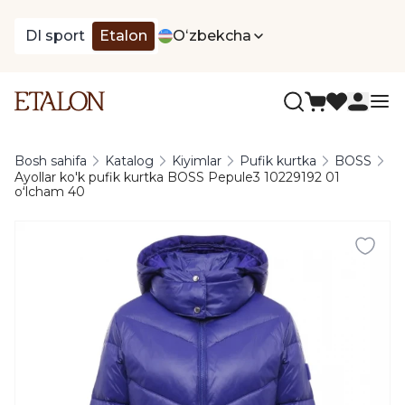
DI sport
Etalon
Oʻzbekcha
Bosh sahifa
Katalog
Kiyimlar
Pufik kurtka
BOSS
Ayollar ko'k pufik kurtka BOSS Pepule3 10229192 01
oʻlcham 40