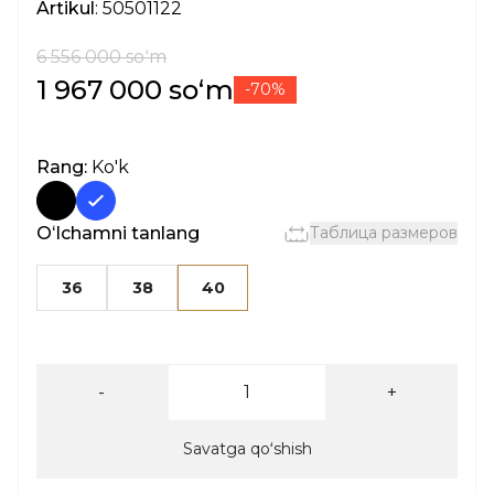
Artikul
: 50501122
6 556 000 soʻm
1 967 000 soʻm
-70%
Rang:
Ko'k
Oʻlchamni tanlang
Таблица размеров
36
38
40
-
+
Savatga qoʻshish