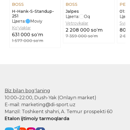
BOSS
BOSS
PEN
H-Hank-S-Standup-
Jalpes
01: 
251
Цвета:
Oq
Цвет
Цвета:
Moviy
Vetrovkalar
Svite
Ko'ylaklar
2 208 000 soʻm
809
631 000 soʻm
7 359 000 soʻm
2 69
1 577 000 soʻm
Biz bilan bogʻlaning
10:00–22:00, Dush-Yak (Onlayn market)
E-mail: marketing@di-sport.uz
Manzil: Toshkent shahri, A. Temur prospekti 60
Etalon ijtimoiy tarmoqlarda