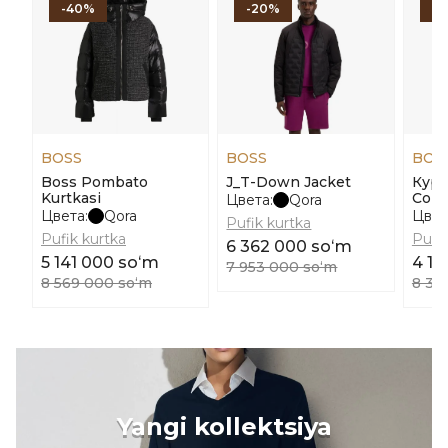
-40%
-20%
-
BOSS
BOSS
BOS
Boss Pombato
J_T-Down Jacket
Курт
Kurtkasi
Corb
Цвета:
Qora
Цвета:
Qora
Цвет
Pufik kurtka
Pufik kurtka
Pufik
6 362 000 soʻm
5 141 000 soʻm
4 17
7 953 000 soʻm
8 569 000 soʻm
8 34
Yangi kollektsiya