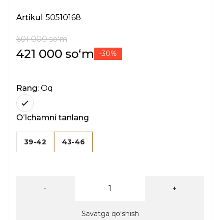
Artikul
: 50510168
601 000 soʻm
421 000 soʻm
-30%
Rang:
Oq
Oʻlchamni tanlang
39-42
43-46
-
+
Savatga qoʻshish