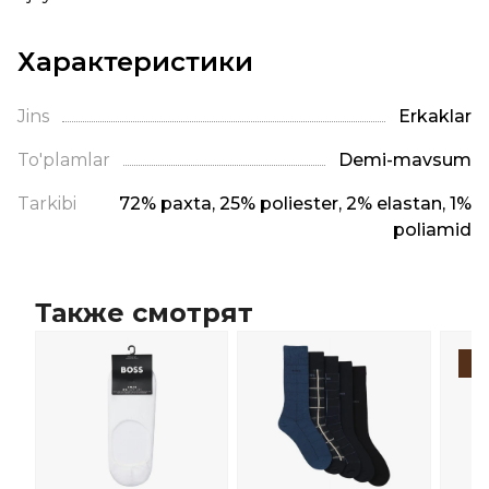
Характеристики
Jins
Erkaklar
To'plamlar
Demi-mavsum
Tarkibi
72% paxta, 25% poliester, 2% elastan, 1%
poliamid
Также смотрят
-