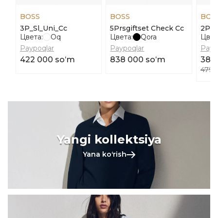
BOSS
BOSS
BOS
3P_Sl_Uni_Cc
5Prsgiftset Check Cc
2P H
Цвета:
Oq
Цвета:
Qora
Цвет
Paypoqlar
Paypoqlar
Payp
422 000 soʻm
838 000 soʻm
383
479 
Yangi kollektsiya
Yana koʻrish