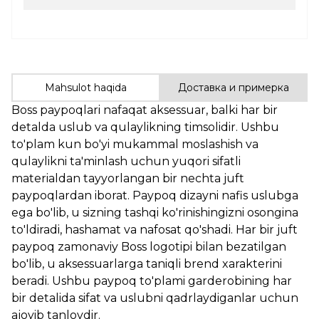
Mahsulot haqida
Доставка и примерка
Boss paypoqlari nafaqat aksessuar, balki har bir
detalda uslub va qulaylikning timsolidir. Ushbu
to'plam kun bo'yi mukammal moslashish va
qulaylikni ta'minlash uchun yuqori sifatli
materialdan tayyorlangan bir nechta juft
paypoqlardan iborat. Paypoq dizayni nafis uslubga
ega bo'lib, u sizning tashqi ko'rinishingizni osongina
to'ldiradi, hashamat va nafosat qo'shadi. Har bir juft
paypoq zamonaviy Boss logotipi bilan bezatilgan
bo'lib, u aksessuarlarga taniqli brend xarakterini
beradi. Ushbu paypoq to'plami garderobining har
bir detalida sifat va uslubni qadrlaydiganlar uchun
ajoyib tanlovdir.