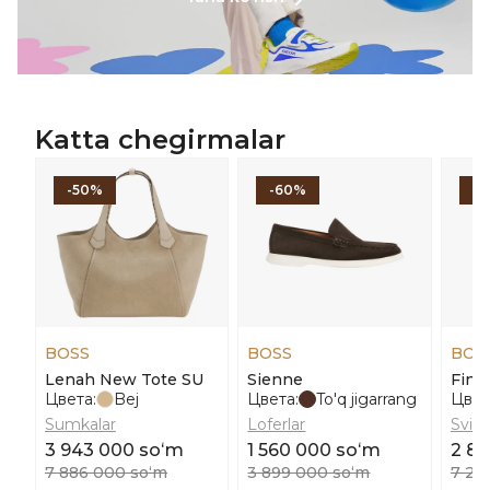
Katta chegirmalar
-50%
-60%
-
BOSS
BOSS
BOS
Lenah New Tote SU
Sienne
Finfi
Цвета:
Bej
Цвета:
To'q jigarrang
Цвет
Sumkalar
Loferlar
Svite
3 943 000 soʻm
1 560 000 soʻm
2 8
7 886 000 soʻm
3 899 000 soʻm
7 23