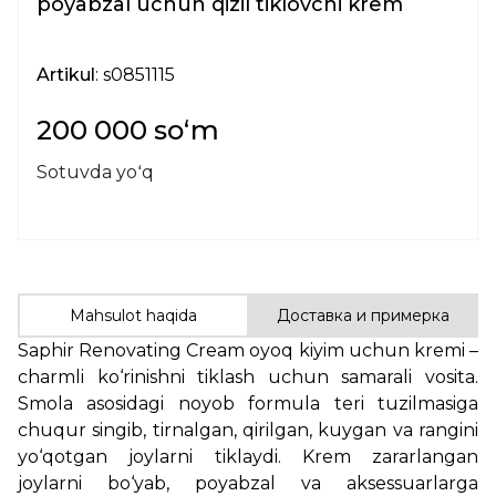
poyabzal uchun qizil tiklovchi krem
Artikul
: s0851115
200 000 soʻm
Sotuvda yoʻq
Mahsulot haqida
Доставка и примерка
Saphir Renovating Cream oyoq kiyim uchun kremi –
charmli ko‘rinishni tiklash uchun samarali vosita.
Smola asosidagi noyob formula teri tuzilmasiga
chuqur singib, tirnalgan, qirilgan, kuygan va rangini
yo‘qotgan joylarni tiklaydi. Krem zararlangan
joylarni bo‘yab, poyabzal va aksessuarlarga