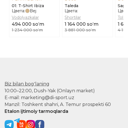
01: T-Shirt Ibiza
Taleda
Sagg
Цвета:
Bej
Цвета:
Цвет
Vodolyazkalar
Shortilar
Tolst
494 000 soʻm
1 164 000 soʻm
1 67
1 234 000 soʻm
3 881 000 soʻm
4 17
Biz bilan bogʻlaning
10:00–22:00, Dush-Yak (Onlayn market)
E-mail: marketing@di-sport.uz
Manzil: Toshkent shahri, A. Temur prospekti 60
Etalon ijtimoiy tarmoqlarda