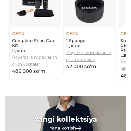
GEOX
GEOX
GEO
Complete Shoe Care
1 Sponge
Speci
Kit
Care
Цвета:
Prod
Цвета:
Poyafzallarni parvarish
Цвет
Poyafzallarni parvarish
qilish vositalari
Poyaf
qilish vositalari
42 000 soʻm
qilish
486 000 soʻm
464
Yangi kollektsiya
Yana koʻrish