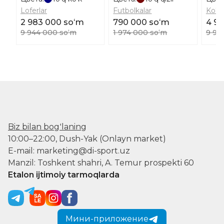
Loferlar
Futbolkalar
Ko'yl
2 983 000 soʻm
790 000 soʻm
4 9
9 944 000 soʻm
1 974 000 soʻm
9 94
Biz bilan bogʻlaning
10:00–22:00, Dush-Yak (Onlayn market)
E-mail: marketing@di-sport.uz
Manzil: Toshkent shahri, A. Temur prospekti 60
Etalon ijtimoiy tarmoqlarda
Мини-приложение