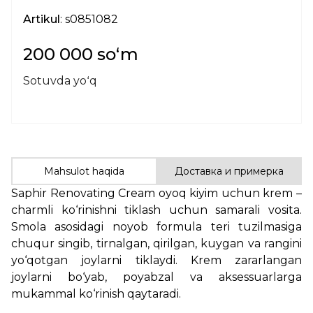
Artikul
: s0851082
200 000 soʻm
Sotuvda yoʻq
Mahsulot haqida
Доставка и примерка
Saphir Renovating Cream oyoq kiyim uchun krem –
charmli ko‘rinishni tiklash uchun samarali vosita.
Smola asosidagi noyob formula teri tuzilmasiga
chuqur singib, tirnalgan, qirilgan, kuygan va rangini
yo‘qotgan joylarni tiklaydi. Krem zararlangan
joylarni bo‘yab, poyabzal va aksessuarlarga
mukammal ko‘rinish qaytaradi.