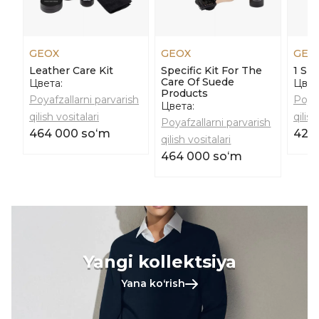
GEOX
GEOX
GEO
Leather Care Kit
Specific Kit For The
1 Sp
Care Of Suede
Цвета:
Цвет
Products
Poyafzallarni parvarish
Poyaf
Цвета:
qilish vositalari
qilish
Poyafzallarni parvarish
464 000 soʻm
42 
qilish vositalari
464 000 soʻm
Yangi kollektsiya
Yana koʻrish