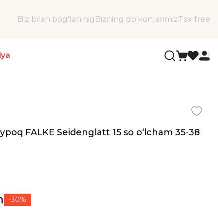
Biz bilan bog'laninig
Bizning do'konlarimiz
Tax free
iya
aypoq FALKE Seidenglatt 15 so oʻlcham 35-38
m
-30%