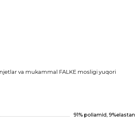
 manjetlar va mukammal FALKE mosligi yuqori
91% poliamid, 9%elastan