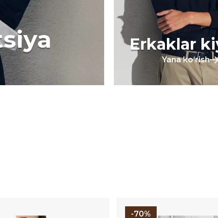
tsiya
Erkaklar k
Yana koʻrish
-70%