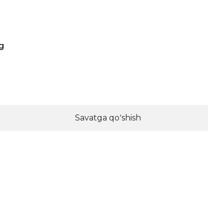
g
Savatga qoʻshish