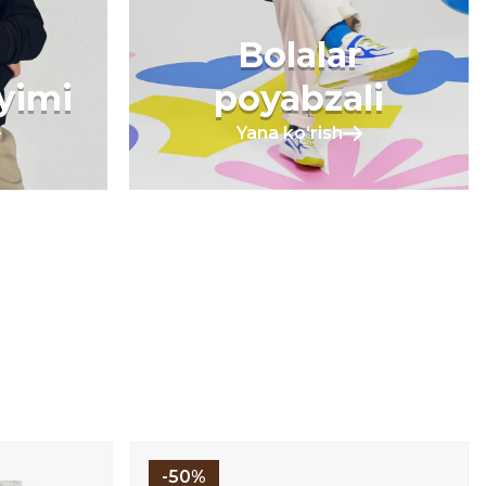
Bolalar
iyimi
poyabzali
Yana koʻrish
-50%