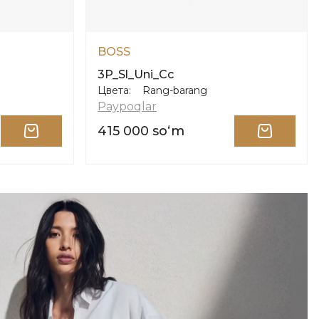
BOSS
3P_Sl_Uni_Cc
Цвета:
Rang-barang
Paypoqlar
415 000 soʻm