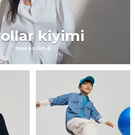
ollar kiyimi
Yana koʻrish