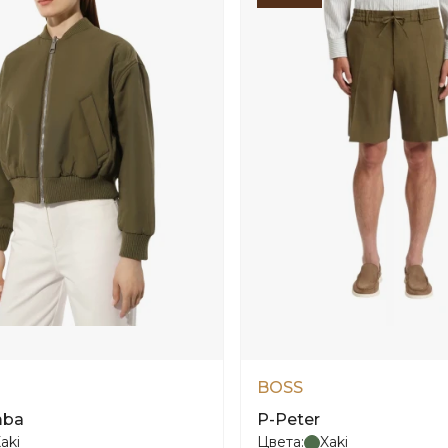
BOSS
mba
P-Peter
aki
Цвета:
Xaki