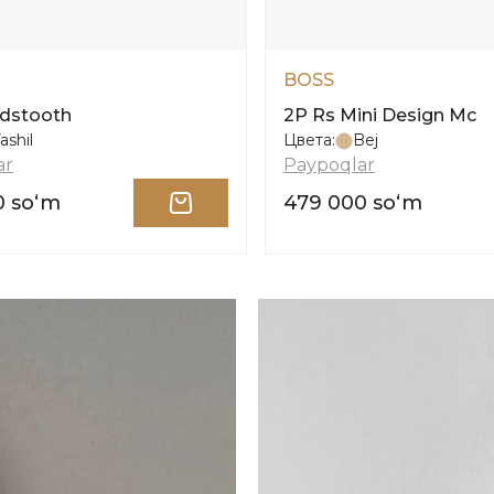
BOSS
dstooth
2P Rs Mini Design Mc
ashil
Цвета:
Bej
ar
Paypoqlar
0 soʻm
479 000 soʻm