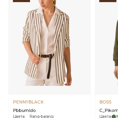
PENNYBLACK
BOSS
Pbbumido
C_Piko
Цвета:
Rang-barang
Цвета:
X