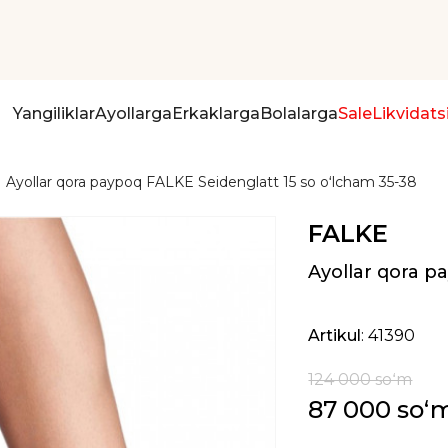
Yangiliklar
Ayollarga
Erkaklarga
Bolalarga
Sale
Likvidats
Ayollar qora paypoq FALKE Seidenglatt 15 so oʻlcham 35-38
FALKE
Ayollar qora p
Artikul
: 41390
124 000 soʻm
87 000 soʻ