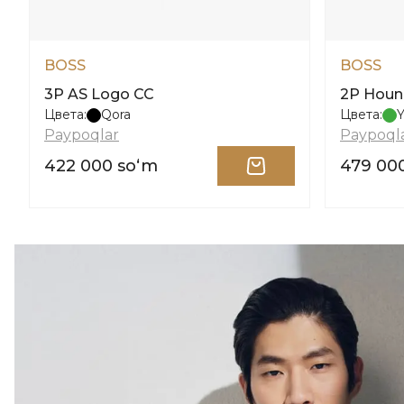
BOSS
BOSS
3P AS Logo CC
2P Houn
Цвета:
Qora
Цвета:
Y
Paypoqlar
Paypoql
422 000 soʻm
479 00