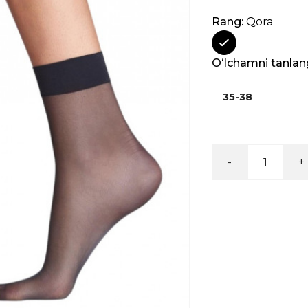
Rang:
Qora
Oʻlchamni tanlan
35-38
-
+