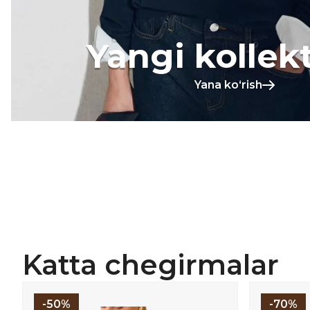
Yangi kollek
Yana koʻrish
Katta chegirmalar
-50%
-70%