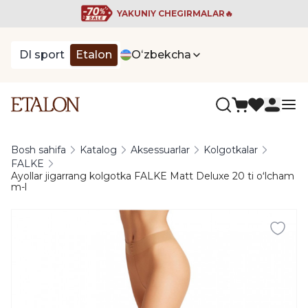
YAKUNIY CHEGIRMALAR🔥
DI sport
Etalon
Oʻzbekcha
Bosh sahifa
Katalog
Aksessuarlar
Kolgotkalar
FALKE
Ayollar jigarrang kolgotka FALKE Matt Deluxe 20 ti oʻlcham
m-l