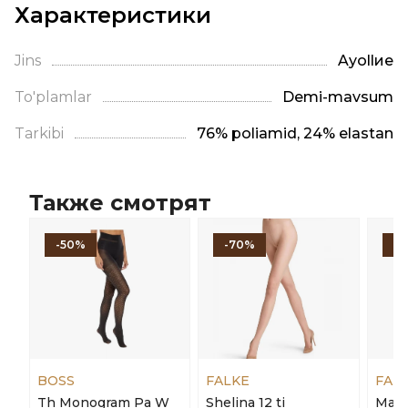
Характеристики
Jins
Ayollие
To'plamlar
Demi-mavsum
Tarkibi
76% poliamid, 24% elastan
Также смотрят
-50%
-70%
-
BOSS
FALKE
FAL
Th Monogram Pa W
Shelina 12 ti
Matt