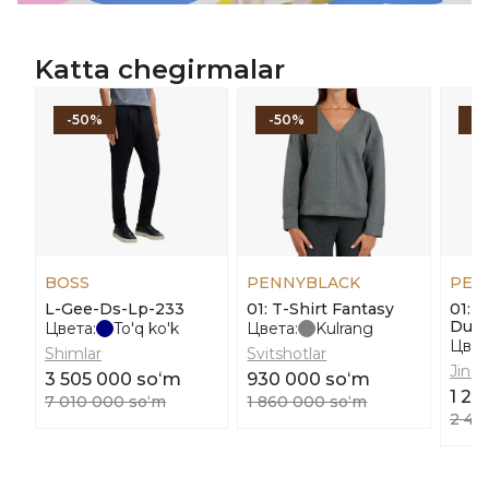
Katta chegirmalar
-50%
-50%
-
BOSS
PENNYBLACK
PEN
L-Gee-Ds-Lp-233
01: T-Shirt Fantasy
01: 
Duel
Цвета:
To'q ko'k
Цвета:
Kulrang
Цвет
Shimlar
Svitshotlar
Jinsil
3 505 000 soʻm
930 000 soʻm
1 24
7 010 000 soʻm
1 860 000 soʻm
2 48