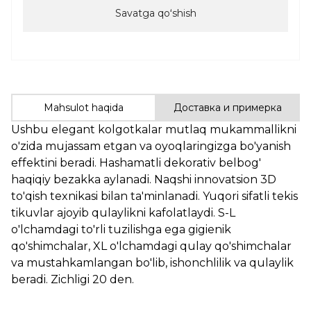
Savatga qoʻshish
Mahsulot haqida
Доставка и примерка
Ushbu elegant kolgotkalar mutlaq mukammallikni
o'zida mujassam etgan va oyoqlaringizga bo'yanish
effektini beradi. Hashamatli dekorativ belbog'
haqiqiy bezakka aylanadi. Naqshi innovatsion 3D
to'qish texnikasi bilan ta'minlanadi. Yuqori sifatli tekis
tikuvlar ajoyib qulaylikni kafolatlaydi. S-L
o'lchamdagi to'rli tuzilishga ega gigienik
qo'shimchalar, XL o'lchamdagi qulay qo'shimchalar
va mustahkamlangan bo'lib, ishonchlilik va qulaylik
beradi. Zichligi 20 den.