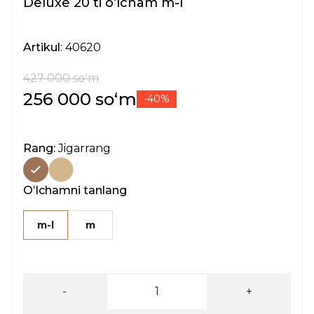
Deluxe 20 ti oʻlcham m-l
Artikul
: 40620
427 000 soʻm
256 000 soʻm
-40%
Rang:
Jigarrang
Oʻlchamni tanlang
m-l
m
-
+