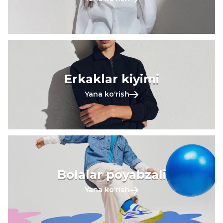
Erkaklar kiyimi
Yana koʻrish
Bolalar poyabzali
Yana koʻrish