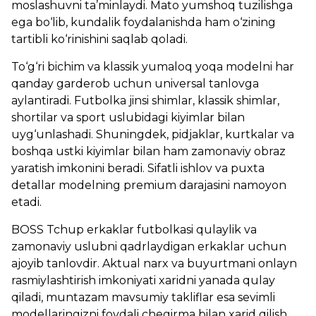
moslashuvni ta’minlaydi. Mato yumshoq tuzilishga
ega bo‘lib, kundalik foydalanishda ham o‘zining
tartibli ko‘rinishini saqlab qoladi.
To‘g‘ri bichim va klassik yumaloq yoqa modelni har
qanday garderob uchun universal tanlovga
aylantiradi. Futbolka jinsi shimlar, klassik shimlar,
shortilar va sport uslubidagi kiyimlar bilan
uyg‘unlashadi. Shuningdek, pidjaklar, kurtkalar va
boshqa ustki kiyimlar bilan ham zamonaviy obraz
yaratish imkonini beradi. Sifatli ishlov va puxta
detallar modelning premium darajasini namoyon
etadi.
BOSS Tchup erkaklar futbolkasi qulaylik va
zamonaviy uslubni qadrlaydigan erkaklar uchun
ajoyib tanlovdir. Aktual narx va buyurtmani onlayn
rasmiylashtirish imkoniyati xaridni yanada qulay
qiladi, muntazam mavsumiy takliflar esa sevimli
modellaringizni foydali chegirma bilan xarid qilish