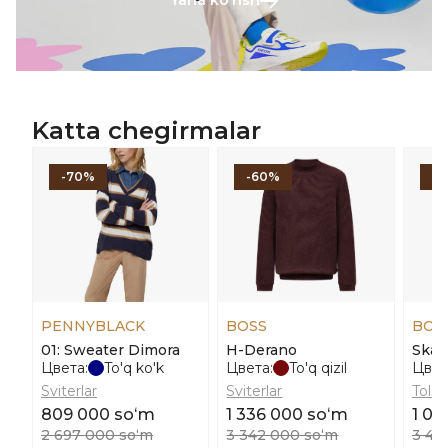
Yana koʻrish
Katta chegirmalar
-70%
-60%
-
PENNYBLACK
BOSS
BOS
01: Sweater Dimora
H-Derano
Skaz
Цвета:
To'q ko'k
Цвета:
To'q qizil
Цвет
Sviterlar
Sviterlar
Tolst
809 000 soʻm
1 336 000 soʻm
1 04
2 697 000 soʻm
3 342 000 soʻm
3 46