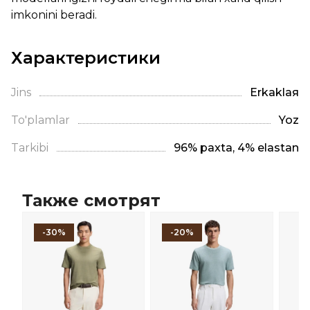
imkonini beradi.
Характеристики
Jins
Erkaklая
To'plamlar
Yoz
Tarkibi
96% paxta, 4% elastan
Также смотрят
-30%
-20%