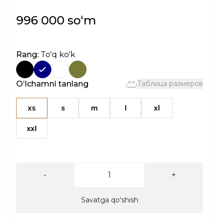
996 000 soʻm
Rang:
To'q ko'k
Oʻlchamni tanlang
Таблица размеров
xs
s
m
l
xl
xxl
-
+
Savatga qoʻshish