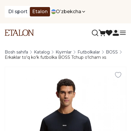
DI sport
Etalon
Oʻzbekcha
Bosh sahifa
Katalog
Kiyimlar
Futbolkalar
BOSS
Erkaklar to'q ko'k futbolka BOSS Tchup oʻlcham xs