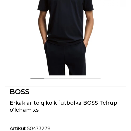
BOSS
Erkaklar to'q ko'k futbolka BOSS Tchup
oʻlcham xs
Artikul
: 50473278