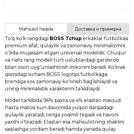
Mahsulot haqida
Доставка и примерка
To‘q ko‘k rangdagi
BOSS Tchup
erkaklar futbolkasi
premium sifat, qulaylik va zamonaviy minimalizmni
o‘zida mujassam etgan universal modeldir. Chuqur
va nafis rang modeli turli uslublardagi garderob
bilan oson uyg‘unlashtirish imkonini beradi. Ko‘krak
qismidagi ixcham BOSS logotipi futbolkaga
brendga xos zamonaviy ko‘rinish bag‘ishlaydi va
uning minimalistik xarakterini ta’kidlaydi.
Model tarkibida 96% paxta va 4% elastan mavjud.
Paxta matosi kun davomida yuqori darajadagi
qulaylik yaratadi, teriga yoqimli tegadi va havoni
yaxshi o‘tkazadi. Elastan esa mahsulotning shaklini
saqlashga yordam beradi hamda yanada qulay