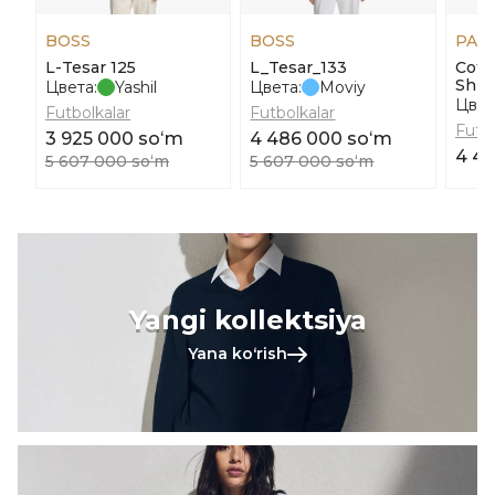
BOSS
BOSS
PAU
L-Tesar 125
L_Tesar_133
Cott
Shirt
Цвета:
Yashil
Цвета:
Moviy
Цвет
Futbolkalar
Futbolkalar
Futbo
3 925 000 soʻm
4 486 000 soʻm
4 4
5 607 000 soʻm
5 607 000 soʻm
Yangi kollektsiya
Yana koʻrish