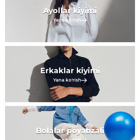
Ayollar kiyimi
Yana koʻrish
Erkaklar kiyimi
Yana koʻrish
Bolalar poyabzali