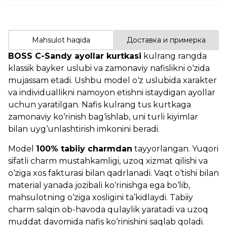
Mahsulot haqida
Доставка и примерка
BOSS C-Sandy ayollar kurtkasi
kulrang rangda
klassik bayker uslubi va zamonaviy nafislikni o‘zida
mujassam etadi. Ushbu model o‘z uslubida xarakter
va individuallikni namoyon etishni istaydigan ayollar
uchun yaratilgan. Nafis kulrang tus kurtkaga
zamonaviy ko‘rinish bag‘ishlab, uni turli kiyimlar
bilan uyg‘unlashtirish imkonini beradi.
Model
100% tabiiy charmdan
tayyorlangan. Yuqori
sifatli charm mustahkamligi, uzoq xizmat qilishi va
o‘ziga xos fakturasi bilan qadrlanadi. Vaqt o‘tishi bilan
material yanada jozibali ko‘rinishga ega bo‘lib,
mahsulotning o‘ziga xosligini ta’kidlaydi. Tabiiy
charm salqin ob-havoda qulaylik yaratadi va uzoq
muddat davomida nafis ko‘rinishini saqlab qoladi.