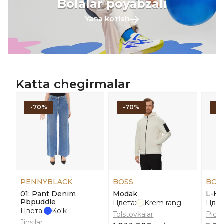
Bolalar poyabzali
Yana koʻrish
Katta chegirmalar
-70%
-70%
-
PENNYBLACK
BOSS
BOS
01: Pant Denim
Modak
L-He
Pbpuddle
Цвета:
Krem rang
Цвет
Цвета:
Ko'k
Tolstovkalar
Pidja
Jinsilar