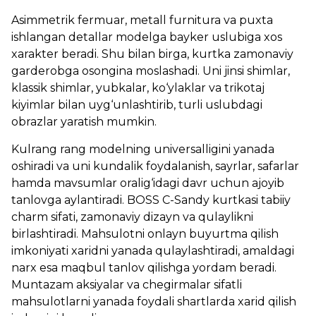
Asimmetrik fermuar, metall furnitura va puxta
ishlangan detallar modelga bayker uslubiga xos
xarakter beradi. Shu bilan birga, kurtka zamonaviy
garderobga osongina moslashadi. Uni jinsi shimlar,
klassik shimlar, yubkalar, ko‘ylaklar va trikotaj
kiyimlar bilan uyg‘unlashtirib, turli uslubdagi
obrazlar yaratish mumkin.
Kulrang rang modelning universalligini yanada
oshiradi va uni kundalik foydalanish, sayrlar, safarlar
hamda mavsumlar oralig‘idagi davr uchun ajoyib
tanlovga aylantiradi. BOSS C-Sandy kurtkasi tabiiy
charm sifati, zamonaviy dizayn va qulaylikni
birlashtiradi. Mahsulotni onlayn buyurtma qilish
imkoniyati xaridni yanada qulaylashtiradi, amaldagi
narx esa maqbul tanlov qilishga yordam beradi.
Muntazam aksiyalar va chegirmalar sifatli
mahsulotlarni yanada foydali shartlarda xarid qilish