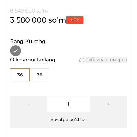
8 949 000 soʻm
3 580 000 soʻm
-60%
Rang:
Kulrang
Oʻlchamni tanlang
Таблица размеров
36
38
-
+
Savatga qoʻshish