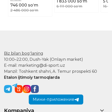
1 833 000 soʻm
5 0
746 000 soʻm
6 111 000 soʻm
16 8
2 486 000 soʻm
Biz bilan bogʻlaning
10:00–22:00, Dush-Yak (Onlayn market)
E-mail: marketing@di-sport.uz
Manzil: Toshkent shahri, A. Temur prospekti 60
Etalon ijtimoiy tarmoqlarda
Мини-приложение
Kompaniya