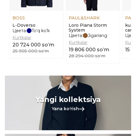
BOSS
PAUL&SHARK
PAU
L-Doverso
Loro Piana Storm
kurt
System
carco
Цвета:
To'q ko'k
Цвета:
Jigarrang
Цвет
Kurtkalar
Kurtkalar
Kurtk
20 724 000 soʻm
19 806 000 soʻm
15 9
25 905 000 soʻm
28 294 000 soʻm
Yangi kollektsiya
Yana koʻrish