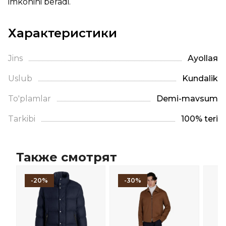
imkonini beradi.
Характеристики
Jins
Ayollая
Uslub
Kundalik
To'plamlar
Demi-mavsum
Tarkibi
100% teri
Также смотрят
-20%
-30%