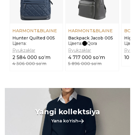
HARMONT&BLAINE
HARMONT&BLAINE
BOS
Hunter Quilted 005
Backpack Jacob 005
High
Цвета:
Цвета:
Qora
Цвет
Ryukzaklar
Ryukzaklar
Ryuk
2 584 000 soʻm
4 717 000 soʻm
10 9
4 306 000 soʻm
5 896 000 soʻm
Yangi kollektsiya
Yana koʻrish