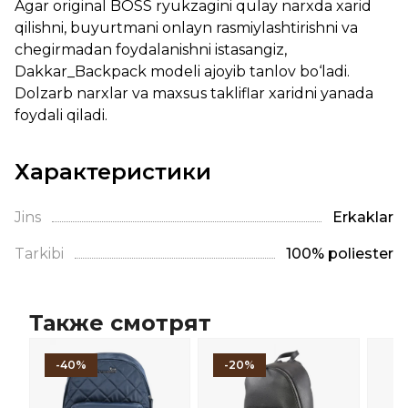
Agar original BOSS ryukzagini qulay narxda xarid
qilishni, buyurtmani onlayn rasmiylashtirishni va
chegirmadan foydalanishni istasangiz,
Dakkar_Backpack modeli ajoyib tanlov bo‘ladi.
Dolzarb narxlar va maxsus takliflar xaridni yanada
foydali qiladi.
Характеристики
Jins
Erkaklar
Tarkibi
100% poliester
Также смотрят
-40%
-20%