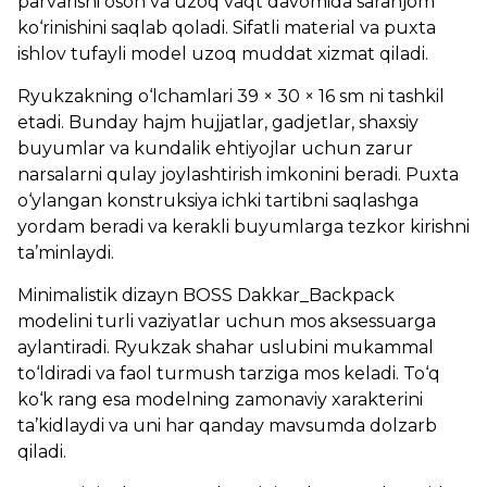
parvarishi oson va uzoq vaqt davomida saranjom
ko‘rinishini saqlab qoladi. Sifatli material va puxta
ishlov tufayli model uzoq muddat xizmat qiladi.
Ryukzakning o‘lchamlari 39 × 30 × 16 sm ni tashkil
etadi. Bunday hajm hujjatlar, gadjetlar, shaxsiy
buyumlar va kundalik ehtiyojlar uchun zarur
narsalarni qulay joylashtirish imkonini beradi. Puxta
o‘ylangan konstruksiya ichki tartibni saqlashga
yordam beradi va kerakli buyumlarga tezkor kirishni
ta’minlaydi.
Minimalistik dizayn BOSS Dakkar_Backpack
modelini turli vaziyatlar uchun mos aksessuarga
aylantiradi. Ryukzak shahar uslubini mukammal
to‘ldiradi va faol turmush tarziga mos keladi. To‘q
ko‘k rang esa modelning zamonaviy xarakterini
ta’kidlaydi va uni har qanday mavsumda dolzarb
qiladi.