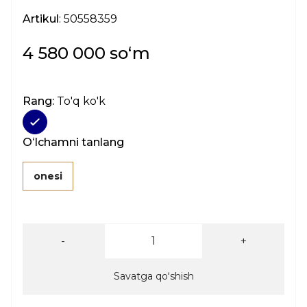
Artikul
: 50558359
4 580 000 soʻm
Rang:
To'q ko'k
Oʻlchamni tanlang
onesi
-
+
Savatga qoʻshish