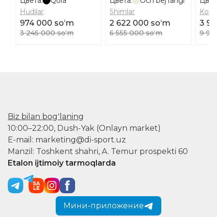
Цвета:
Qora
Цвета:
Och bej rangi
Цвет
Hudilar
Shimlar
Ko'yl
974 000 soʻm
2 622 000 soʻm
3 9
3 245 000 soʻm
6 555 000 soʻm
9 94
Biz bilan bogʻlaning
10:00–22:00, Dush-Yak (Onlayn market)
E-mail: marketing@di-sport.uz
Manzil: Toshkent shahri, A. Temur prospekti 60
Etalon ijtimoiy tarmoqlarda
Мини-приложение