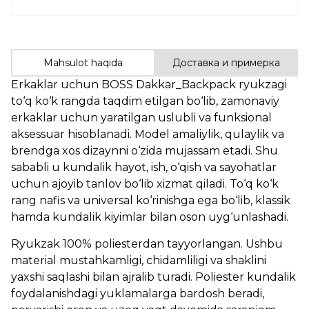
Mahsulot haqida
Доставка и примерка
Erkaklar uchun BOSS Dakkar_Backpack ryukzagi
to‘q ko‘k rangda taqdim etilgan bo‘lib, zamonaviy
erkaklar uchun yaratilgan uslubli va funksional
aksessuar hisoblanadi. Model amaliylik, qulaylik va
brendga xos dizaynni o‘zida mujassam etadi. Shu
sababli u kundalik hayot, ish, o‘qish va sayohatlar
uchun ajoyib tanlov bo‘lib xizmat qiladi. To‘q ko‘k
rang nafis va universal ko‘rinishga ega bo‘lib, klassik
hamda kundalik kiyimlar bilan oson uyg‘unlashadi.
Ryukzak 100% poliesterdan tayyorlangan. Ushbu
material mustahkamligi, chidamliligi va shaklini
yaxshi saqlashi bilan ajralib turadi. Poliester kundalik
foydalanishdagi yuklamalarga bardosh beradi,