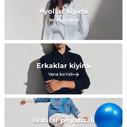
Ayollar kiyimi
Yana koʻrish
Erkaklar kiyimi
Yana koʻrish
Bolalar poyabzali