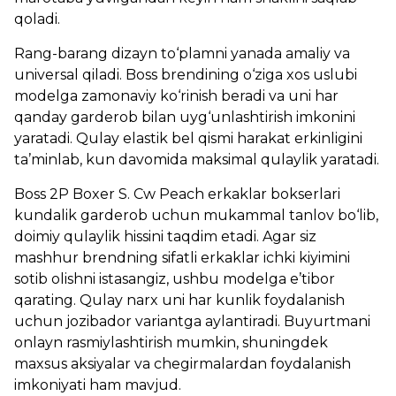
qoladi.
Rang-barang dizayn to‘plamni yanada amaliy va
universal qiladi. Boss brendining o‘ziga xos uslubi
modelga zamonaviy ko‘rinish beradi va uni har
qanday garderob bilan uyg‘unlashtirish imkonini
yaratadi. Qulay elastik bel qismi harakat erkinligini
ta’minlab, kun davomida maksimal qulaylik yaratadi.
Boss 2P Boxer S. Cw Peach erkaklar bokserlari
kundalik garderob uchun mukammal tanlov bo‘lib,
doimiy qulaylik hissini taqdim etadi. Agar siz
mashhur brendning sifatli erkaklar ichki kiyimini
sotib olishni istasangiz, ushbu modelga e’tibor
qarating. Qulay narx uni har kunlik foydalanish
uchun jozibador variantga aylantiradi. Buyurtmani
onlayn rasmiylashtirish mumkin, shuningdek
maxsus aksiyalar va chegirmalardan foydalanish
imkoniyati ham mavjud.