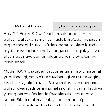
Mahsulot haqida
Доставка и примерка
Boss 2P Boxer S. Cw Peach erkaklar bokserlari
qulaylik, sifat va zamonaviy uslubni o‘zida mujassam
etgan modeldir. Ikki juftdan iborat to‘plam kundalik
foydalanish uchun mo‘ljallangan bo‘lib, qulaylik va
sifatni qadrlaydigan erkaklar uchun ajoyib tanlov
hisoblanadi.
Model 100% paxtadan tayyorlangan. Tabiiy material
yumshoqligi, havo o‘tkazuvchanligi va teriga yoqimli
hissi bilan ajralib turadi. Paxta matosi kun davomida
qulaylik yaratadi, terining nafas olishini ta’minlaydi va
yilning barcha fasllarida foydalanish uchun mos
keladi. Sifatli material tufayli bokserlar ko‘p
marotaba yuvilgandan keyin ham shaklini saqlab