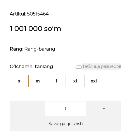
Artikul
: 50515464
1 001 000 soʻm
Rang:
Rang-barang
Oʻlchamni tanlang
Таблица размеров
s
m
l
xl
xxl
-
+
Savatga qoʻshish