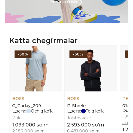
Yana koʻrish
Katta chegirmalar
-50%
-60%
-
BOSS
BOSS
PEN
C_Parlay_209
P-Steele
01: 
Duel
Цвета:
Ochiq ko'k
Цвета:
To'q ko'k
Цвет
Polo
Tolstovkalar
Jinsil
1 093 000 soʻm
2 593 000 soʻm
1 24
2 186 000 soʻm
6 481 000 soʻm