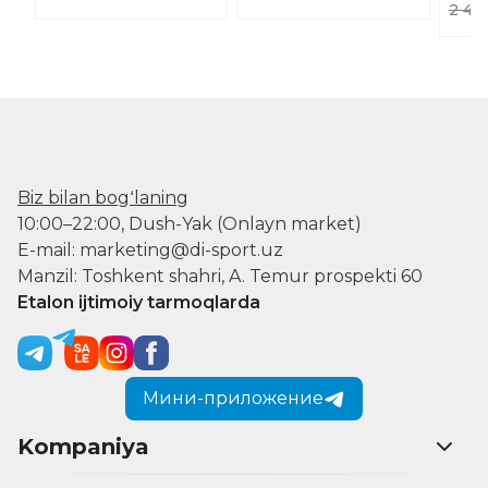
2 48
Biz bilan bogʻlaning
10:00–22:00, Dush-Yak (Onlayn market)
E-mail: marketing@di-sport.uz
Manzil: Toshkent shahri, A. Temur prospekti 60
Etalon ijtimoiy tarmoqlarda
Мини-приложение
Kompaniya