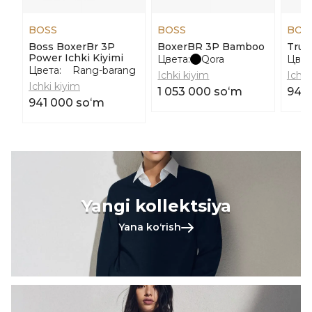
BOSS
BOSS
BOS
Boss BoxerBr 3P
BoxerBR 3P Bamboo
Trun
Power Ichki Kiyimi
Цвета:
Qora
Цвет
Цвета:
Rang-barang
Ichki kiyim
Ichki
Ichki kiyim
1 053 000 soʻm
941
941 000 soʻm
Yangi kollektsiya
Yana koʻrish