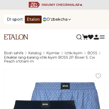
YAKUNIY CHEGIRMALAR🔥
DI sport
Etalon
Oʻzbekcha
Bosh sahifa
Katalog
Kiyimlar
Ichki kiyim
BOSS
Erkaklar rang-barang ichki kiyim BOSS 2P Boxer S. Cw
Peach oʻlcham m