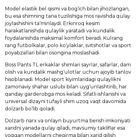
Model elastik bel qismi va bog‘ich bilan jihozlangan,
bu esa shimning tana tuzilishiga mos ravishda qulay
joylashishini ta’minlaydi. Erkinroq kesim
harakatlanishda qulaylik yaratadi va kundalik
foydalanishda maksimal komfort beradi. Kulrang
rang futbolkalar, polo ko‘ylaklar, svitshotlar va sport
poyabzallari bilan osongina moslashadi.
Boss Pants TL erkaklar shimlari sayrlar, safarlar, dam
olish va kundalik mashg‘ulotlar uchun ajoyib tanlov
hisoblanadi. Model sport kiyimlaridagi qulaylikni
zamonaviy shahar uslubi bilan uyg‘unlashtirib, har
qanday garderobga mos keladi. Sifatli ishlanishi va
universal dizayni tufayli shim uzoq vaqt davomida
dolzarb bo‘lib qoladi.
Dolzarb narx va onlayn buyurtma berish imkoniyati
xaridni yanada qulay qiladi, mavsumiy takliflar esa
yoqqan modellarni chegirma bilan xarid qilish