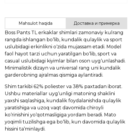
Mahsulot haqida
Доставка и примерка
Boss Pants TL erkaklar shimlari zamonaviy kulrang
rangda ishlangan bo‘lib, kundalik qulaylik va sport
uslubidagi erkinlikni o‘zida mujassam etadi. Model
faol hayot tarzi uchun yaratilgan bo‘lib, sport va
casual uslubidagi kiyimlar bilan oson uyg‘unlashadi.
Minimalistik dizayn va universal rang uni kundalik
garderobning ajralmas qismiga aylantiradi.
Shim tarkibi 62% poliester va 38% paxtadan iborat.
Ushbu materiallar uyg‘unligi matoning shaklini
yaxshi saqlashiga, kundalik foydalanishda qulaylik
yaratishiga va uzoq vaqt davomida chiroyli
ko‘rinishini yo‘qotmasligiga yordam beradi. Mato
yoqimli tuzilishga ega bo‘lib, kun davomida qulaylik
hissini ta’minlaydi.