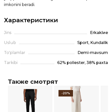
imkonini beradi.
Характеристики
Jins
Erkaklие
Uslub
Sport, Kundalik
To'plamlar
Demi-mavsum
Tarkibi
62% poliester, 38% paxta
Также смотрят
-20%