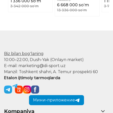
1 336 000 soʻm
1 11
6 668 000 soʻm
3 342 000 soʻm
3 71
13 336 000 soʻm
Biz bilan bogʻlaning
10:00–22:00, Dush-Yak (Onlayn market)
E-mail: marketing@di-sport.uz
Manzil: Toshkent shahri, A. Temur prospekti 60
Etalon ijtimoiy tarmoqlarda
Мини-приложение
Kompaniya