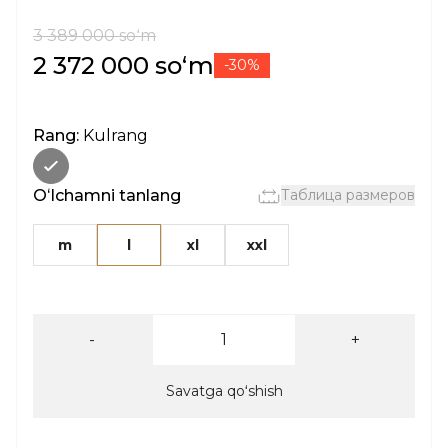
3 389 000 soʻm
2 372 000 soʻm
-30%
Rang:
Kulrang
Oʻlchamni tanlang
Таблица размеров
m
l
xl
xxl
-
+
Savatga qoʻshish