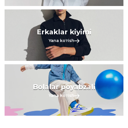
Erkaklar kiyimi
Yana koʻrish
Bolalar poyabzali
Yana koʻrish