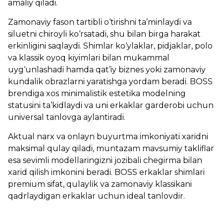
amaliy qiladi.
Zamonaviy fason tartibli o‘tirishni ta’minlaydi va
siluetni chiroyli ko‘rsatadi, shu bilan birga harakat
erkinligini saqlaydi. Shimlar ko‘ylaklar, pidjaklar, polo
va klassik oyoq kiyimlari bilan mukammal
uyg‘unlashadi hamda qat’iy biznes yoki zamonaviy
kundalik obrazlarni yaratishga yordam beradi. BOSS
brendiga xos minimalistik estetika modelning
statusini ta’kidlaydi va uni erkaklar garderobi uchun
universal tanlovga aylantiradi.
Aktual narx va onlayn buyurtma imkoniyati xaridni
maksimal qulay qiladi, muntazam mavsumiy takliflar
esa sevimli modellaringizni jozibali chegirma bilan
xarid qilish imkonini beradi. BOSS erkaklar shimlari
premium sifat, qulaylik va zamonaviy klassikani
qadrlaydigan erkaklar uchun ideal tanlovdir.