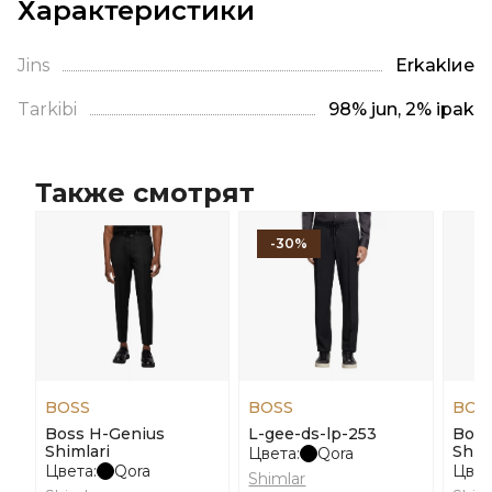
Характеристики
Jins
Erkaklие
Tarkibi
98% jun, 2% ipak
Также смотрят
-30%
BOSS
BOSS
BOS
Boss H-Genius
L-gee-ds-lp-253
Boss
Shimlari
Shim
Цвета:
Qora
Цвета:
Qora
Цвет
Shimlar