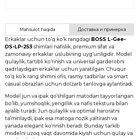
Mahsulot haqida
Доставка и примерка
Erkaklar uchun to‘q ko‘k rangdagi
BOSS L-Gee-
DS-LP-253
shimlari nafislik, premium sifat va
zamonaviy erkaklar uslubining uyg‘unligidir. Model
qulaylik, tartibli ko‘rinish va universal garderobni
qadrlaydigan erkaklar uchun yaratilgan. Chuqur
to‘q ko‘k rang shimni ofis, rasmiy tadbirlar va smart
casual obrazlari uchun dolzarb tanlovga aylantiradi.
Model jun va ipak qo‘shilgan matodan tayyorlangan
bo‘lib, yumshoqlik, yengillik va nafis tekstura bilan
ajralib turadi. Jun qulaylik va optimal haroratni
ta’minlaydi, ipak esa matoga nozik yaltirash va
yanada elegant ko‘rinish beradi. Bunday tarkib
modelni uzoq vaqt davomida kiyish uchun qulay va