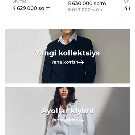
Shimlar
Shim
5 630 000 soʻm
4 629 000 soʻm
4 6
8 043 000 soʻm
Yangi kollektsiya
Yana koʻrish
Ayollar kiyimi
Yana koʻrish