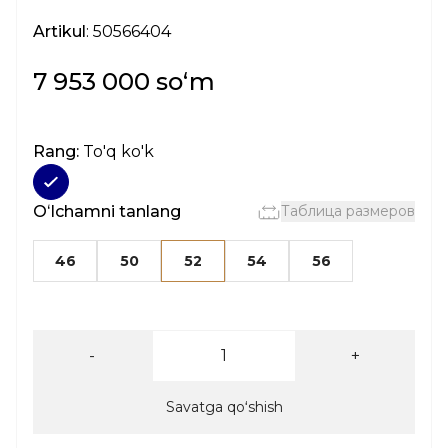
Artikul
: 50566404
7 953 000 soʻm
Rang:
To'q ko'k
Oʻlchamni tanlang
Таблица размеров
46
50
52
54
56
-
+
Savatga qoʻshish