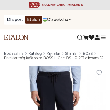
YAKUNIY CHEGIRMALAR🔥
DI sport
Etalon
Oʻzbekcha
Bosh sahifa
Katalog
Kiyimlar
Shimlar
BOSS
Erkaklar to'q ko'k shim BOSS L-Gee-DS-LP-253 oʻlcham 52