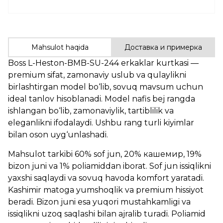
Mahsulot haqida
Доставка и примерка
Boss L-Heston-BMB-SU-244 erkaklar kurtkasi —
premium sifat, zamonaviy uslub va qulaylikni
birlashtirgan model bo‘lib, sovuq mavsum uchun
ideal tanlov hisoblanadi. Model nafis bej rangda
ishlangan bo‘lib, zamonaviylik, tartiblilik va
eleganlikni ifodalaydi. Ushbu rang turli kiyimlar
bilan oson uyg‘unlashadi.
Mahsulot tarkibi 60% sof jun, 20% кашемир, 19%
bizon juni va 1% poliamiddan iborat. Sof jun issiqlikni
yaxshi saqlaydi va sovuq havoda komfort yaratadi.
Kashimir matoga yumshoqlik va premium hissiyot
beradi. Bizon juni esa yuqori mustahkamligi va
issiqlikni uzoq saqlashi bilan ajralib turadi. Poliamid