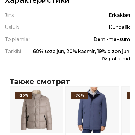
Характеристики
Jins
Erkaklая
Uslub
Kundalik
To'plamlar
Demi-mavsum
Tarkibi
60% toza jun, 20% kasmir, 19% bizon jun,
1% poliamid
Также смотрят
-20%
-30%
-