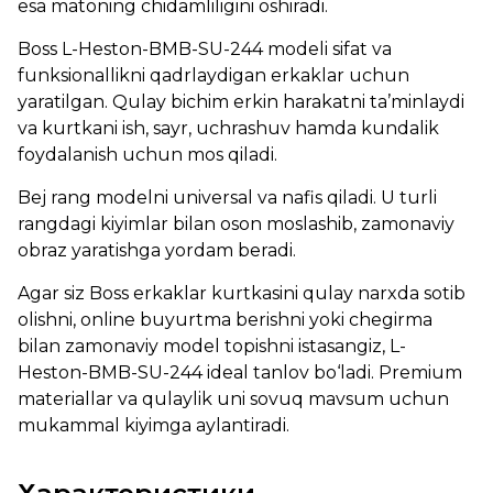
esa matoning chidamliligini oshiradi.
Boss L-Heston-BMB-SU-244 modeli sifat va
funksionallikni qadrlaydigan erkaklar uchun
yaratilgan. Qulay bichim erkin harakatni ta’minlaydi
va kurtkani ish, sayr, uchrashuv hamda kundalik
foydalanish uchun mos qiladi.
Bej rang modelni universal va nafis qiladi. U turli
rangdagi kiyimlar bilan oson moslashib, zamonaviy
obraz yaratishga yordam beradi.
Agar siz Boss erkaklar kurtkasini qulay narxda sotib
olishni, online buyurtma berishni yoki chegirma
bilan zamonaviy model topishni istasangiz, L-
Heston-BMB-SU-244 ideal tanlov bo‘ladi. Premium
materiallar va qulaylik uni sovuq mavsum uchun
mukammal kiyimga aylantiradi.