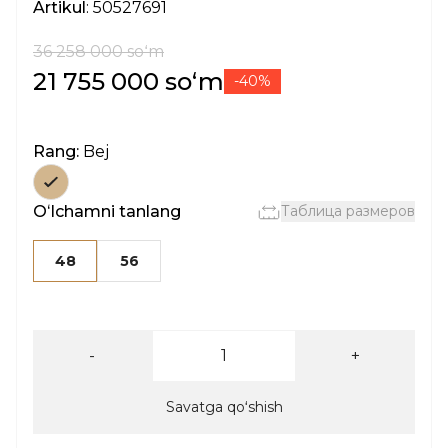
Artikul
: 50527691
36 258 000 soʻm
21 755 000 soʻm
-40%
Rang:
Bej
Oʻlchamni tanlang
Таблица размеров
48
56
-
+
Savatga qoʻshish