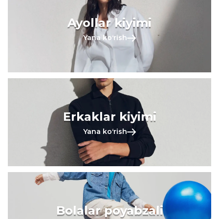
Ayollar kiyimi
Yana koʻrish
Erkaklar kiyimi
Yana koʻrish
Bolalar poyabzali