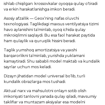
ishlab chiqilgan: krossovkalar oyoqqa qulay o‘tiradi
va erkin harakatlanishga imkon beradi.
Asosiy afzallik — Geox’ning nafas oluvchi
texnologiyasi. Taglikdagi maxsus ventilyatsiya tizimi
havo aylanishini ta’minlab, oyoq ichida qulay
mikroiqlimni saqlaydi. Bu esa faol harakat paytida
ham qulaylik va quruqlik hissini beradi.
Taglik yumshoq amortizatsiya va yaxshi
barqarorlikni ta’minlab, yurishda yuklamani
kamaytiradi. Shu sababli model maktab va kundalik
sayrlar uchun mos keladi.
Dizayn jihatidan model universal bo‘lib, turli
kundalik obrazlarga mos tushadi.
Aktual narx va mahsulotni onlayn sotib olish
imkoniyati tanlovni yanada qulay qiladi, mavsumiy
takliflar va muntazam aksiyalar esa modelni