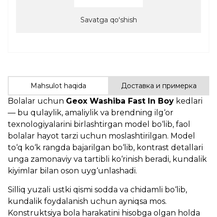
Savatga qoʻshish
Mahsulot haqida
Доставка и примерка
Bolalar uchun
Geox Washiba Fast In Boy
kedlari
— bu qulaylik, amaliylik va brendning ilg‘or
texnologiyalarini birlashtirgan model bo‘lib, faol
bolalar hayot tarzi uchun moslashtirilgan. Model
to‘q ko‘k rangda bajarilgan bo‘lib, kontrast detallari
unga zamonaviy va tartibli ko‘rinish beradi, kundalik
kiyimlar bilan oson uyg‘unlashadi.
Silliq yuzali ustki qismi sodda va chidamli bo‘lib,
kundalik foydalanish uchun ayniqsa mos.
Konstruktsiya bola harakatini hisobga olgan holda