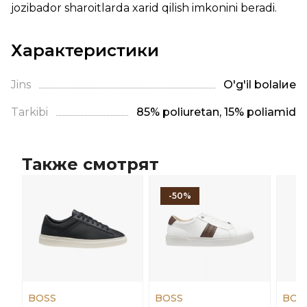
jozibador sharoitlarda xarid qilish imkonini beradi.
Характеристики
Jins
O'g'il bolalие
Tarkibi
85% poliuretan, 15% poliamid
Также смотрят
-50%
BOSS
BOSS
BOS