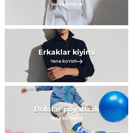
Yana koʻrish
Erkaklar kiyimi
Yana koʻrish
Bolalar poyabzali
Yana koʻrish