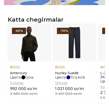
Katta chegirmalar
-60%
-70%
-
BOSS
BOSS
BOS
Amercury
Hurley Suede
L-Jo
243
Цвета:
Qora
Цвета:
To'q ko'k
Цвет
Sviterlar
Shimlar
Ko'yl
992 000 soʻm
1 021 000 soʻm
2 7
2 480 000 soʻm
3 401 000 soʻm
5 56