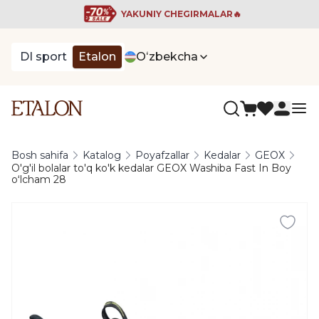
YAKUNIY CHEGIRMALAR🔥
DI sport
Etalon
Oʻzbekcha
Bosh sahifa
Katalog
Poyafzallar
Kedalar
GEOX
O'g'il bolalar to'q ko'k kedalar GEOX Washiba Fast In Boy
oʻlcham 28