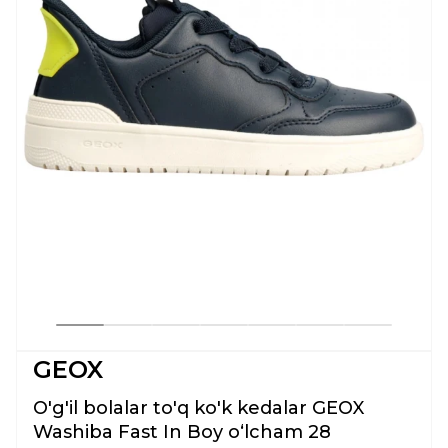
GEOX
O'g'il bolalar to'q ko'k kedalar GEOX
Washiba Fast In Boy oʻlcham 28