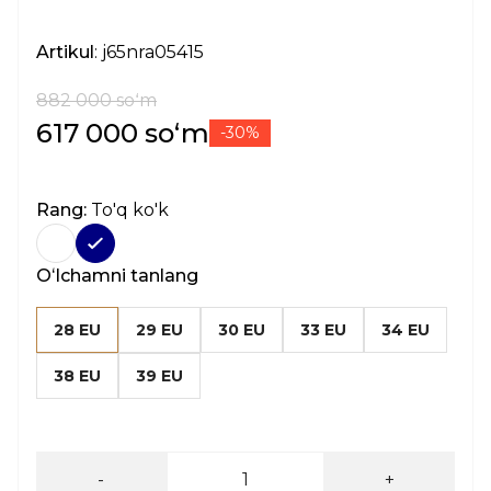
Artikul
: j65nra05415
882 000 soʻm
617 000 soʻm
-30%
Rang:
To'q ko'k
Oʻlchamni tanlang
28 EU
29 EU
30 EU
33 EU
34 EU
38 EU
39 EU
-
+