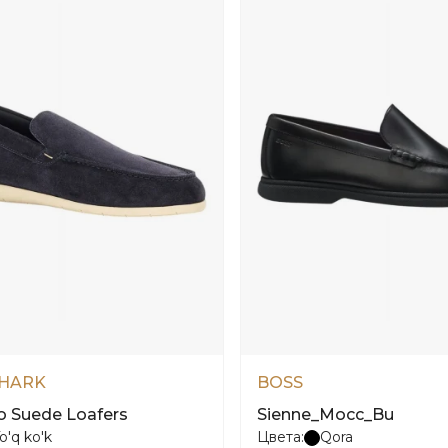
HARK
BOSS
o Suede Loafers
Sienne_Mocc_Bu
o'q ko'k
Цвета:
Qora