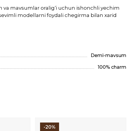
sum va mavsumlar oralig‘i uchun ishonchli yechim
 sevimli modellarni foydali chegirma bilan xarid
Demi-mavsum
100% charm
-20%