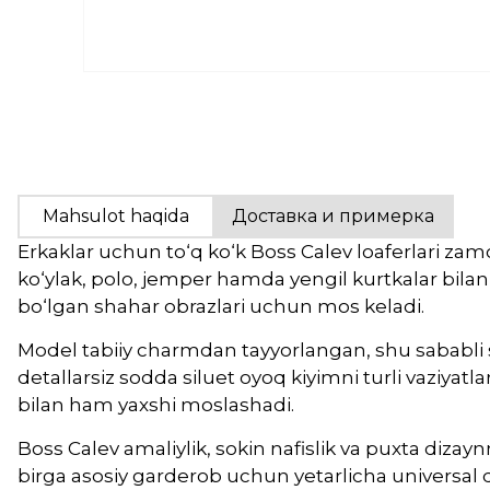
Mahsulot haqida
Доставка и примерка
Erkaklar uchun to‘q ko‘k Boss Calev loaferlari zam
ko‘ylak, polo, jemper hamda yengil kurtkalar bilan
bo‘lgan shahar obrazlari uchun mos keladi.
Model tabiiy charmdan tayyorlangan, shu sababli sif
detallarsiz sodda siluet oyoq kiyimni turli vaziyatla
bilan ham yaxshi moslashadi.
Boss Calev amaliylik, sokin nafislik va puxta dizay
birga asosiy garderob uchun yetarlicha universal qo