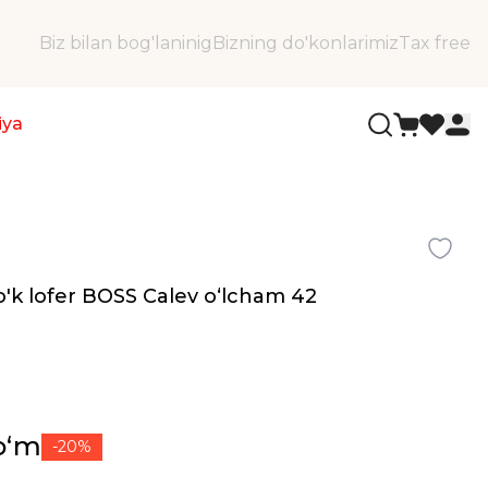
Biz bilan bog'laninig
Bizning do'konlarimiz
Tax free
iya
ko'k lofer BOSS Calev oʻlcham 42
soʻm
-20%