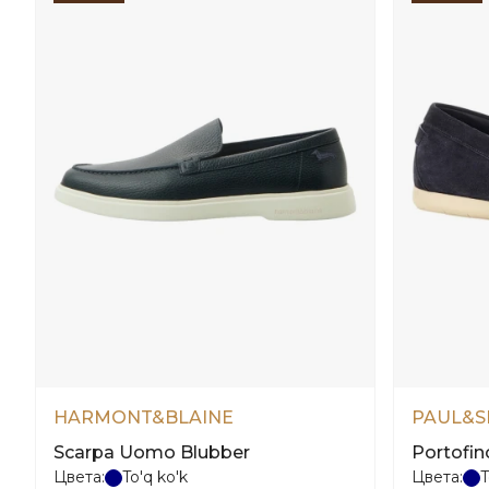
HARMONT&BLAINE
PAUL&S
Scarpa Uomo Blubber
Portofin
Цвета:
To'q ko'k
Цвета:
T