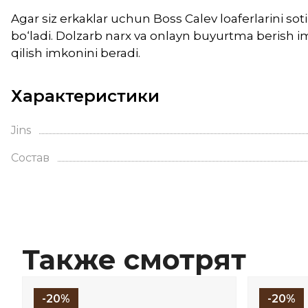
Agar siz erkaklar uchun Boss Calev loaferlarini s
bo‘ladi. Dolzarb narx va onlayn buyurtma berish imk
qilish imkonini beradi.
Характеристики
Jins
Состав
Также смотрят
-20%
-20%