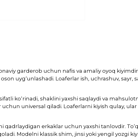
onaviy garderob uchun nafis va amaliy oyoq kiyimdir.
 oson uyg‘unlashadi. Loaferlar ish, uchrashuv, sayr,
atli ko‘rinadi, shaklini yaxshi saqlaydi va mahsulotni
r uchun universal qiladi. Loaferlarni kiyish qulay, ular
nni qadrlaydigan erkaklar uchun yaxshi tanlovdir. To‘
ladi. Modelni klassik shim, jinsi yoki yengil yozgi ki