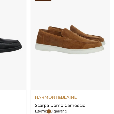
HARMONT&BLAINE
Scarpa Uomo Camoscio
Цвета:
Jigarrang