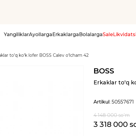
Yangiliklar
Ayollarga
Erkaklarga
Bolalarga
Sale
Likvidats
klar to'q ko'k lofer BOSS Calev oʻlcham 42
BOSS
Erkaklar to'q 
Artikul
: 50557671
4 148 000 soʻm
3 318 000 