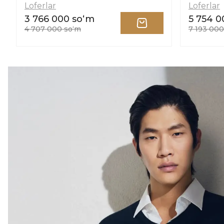
Loferlar
Loferlar
3 766 000 soʻm
5 754 0
4 707 000 soʻm
7 193 000