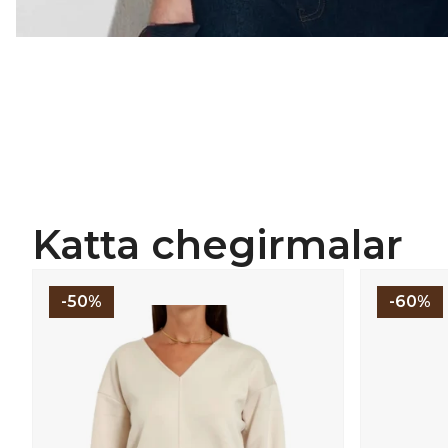
Katta chegirmalar
-50%
-60%