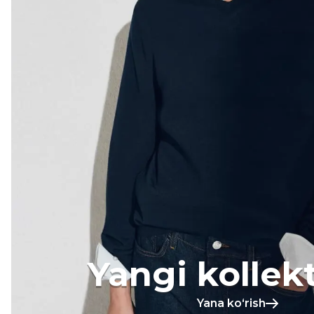
Yangi kollek
Yana koʻrish