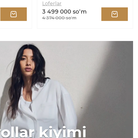
Loferlar
3 499 000 soʻm
4 374 000 soʻm
ollar kiyimi