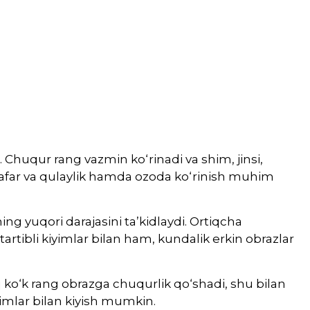
 Chuqur rang vazmin ko‘rinadi va shim, jinsi,
 safar va qulaylik hamda ozoda ko‘rinish muhim
ng yuqori darajasini ta’kidlaydi. Ortiqcha
 tartibli kiyimlar bilan ham, kundalik erkin obrazlar
q ko‘k rang obrazga chuqurlik qo‘shadi, shu bilan
yimlar bilan kiyish mumkin.