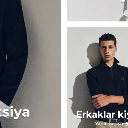
tsiya
Erkaklar k
Yana koʻrish