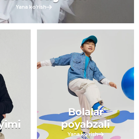
Yana koʻrish
Bolalar
iyimi
poyabzali
Yana koʻrish