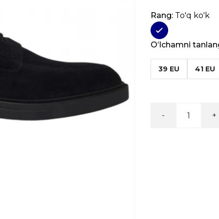
Rang:
To'q ko'k
Oʻlchamni tanlan
39 EU
41 EU
-
+