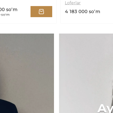
Loferlar
00 soʻm
4 183 000 soʻm
 soʻm
Ay