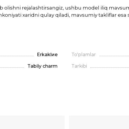
otib olishni rejalashtirsangiz, ushbu model iliq mav
oniyati xaridni qulay qiladi, mavsumiy takliflar esa
Erkaklие
To'plamlar
Tabiiy charm
Tarkibi