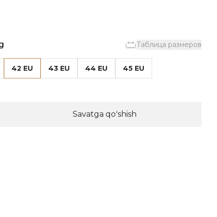
g
Таблица размеров
42 EU
43 EU
44 EU
45 EU
Savatga qoʻshish