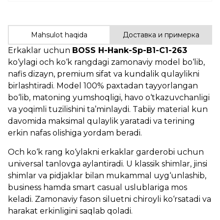
Mahsulot haqida
Доставка и примерка
Erkaklar uchun
BOSS H-Hank-Sp-B1-C1-263
ko‘ylagi och ko‘k rangdagi zamonaviy model bo‘lib,
nafis dizayn, premium sifat va kundalik qulaylikni
birlashtiradi. Model 100% paxtadan tayyorlangan
bo‘lib, matoning yumshoqligi, havo o‘tkazuvchanligi
va yoqimli tuzilishini ta’minlaydi. Tabiiy material kun
davomida maksimal qulaylik yaratadi va terining
erkin nafas olishiga yordam beradi.
Och ko‘k rang ko‘ylakni erkaklar garderobi uchun
universal tanlovga aylantiradi. U klassik shimlar, jinsi
shimlar va pidjaklar bilan mukammal uyg‘unlashib,
business hamda smart casual uslublariga mos
keladi. Zamonaviy fason siluetni chiroyli ko‘rsatadi va
harakat erkinligini saqlab qoladi.