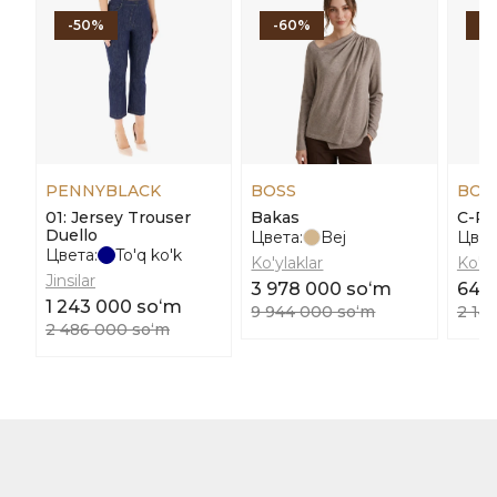
-50%
-60%
-
PENNYBLACK
BOSS
BOS
01: Jersey Trouser
Bakas
C-Ro
Duello
Цвета:
Bej
Цвет
Цвета:
To'q ko'k
Ko'ylaklar
Ko'yl
Jinsilar
3 978 000 soʻm
644
1 243 000 soʻm
9 944 000 soʻm
2 14
2 486 000 soʻm