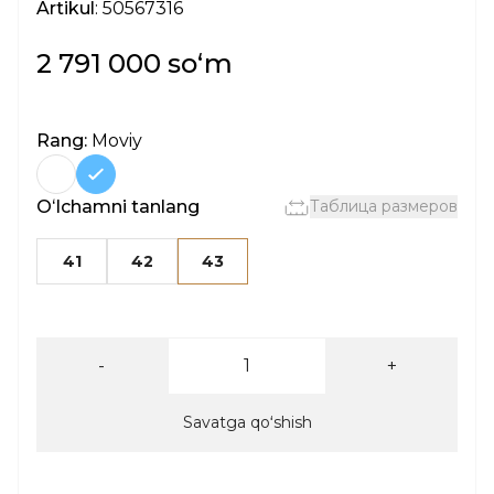
Artikul
: 50567316
2 791 000 soʻm
Rang:
Moviy
Oʻlchamni tanlang
Таблица размеров
41
42
43
-
+
Savatga qoʻshish