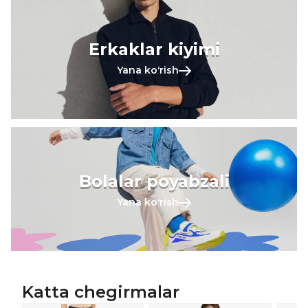
Erkaklar kiyimi
Yana koʻrish
Bolalar poyabzali
Yana koʻrish
Katta chegirmalar