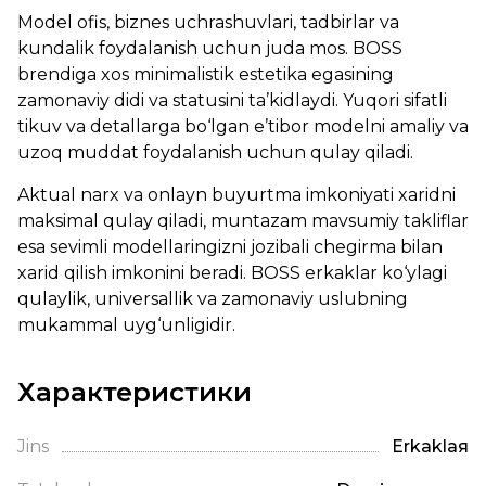
Model ofis, biznes uchrashuvlari, tadbirlar va
kundalik foydalanish uchun juda mos. BOSS
brendiga xos minimalistik estetika egasining
zamonaviy didi va statusini ta’kidlaydi. Yuqori sifatli
tikuv va detallarga bo‘lgan e’tibor modelni amaliy va
uzoq muddat foydalanish uchun qulay qiladi.
Aktual narx va onlayn buyurtma imkoniyati xaridni
maksimal qulay qiladi, muntazam mavsumiy takliflar
esa sevimli modellaringizni jozibali chegirma bilan
xarid qilish imkonini beradi. BOSS erkaklar ko‘ylagi
qulaylik, universallik va zamonaviy uslubning
mukammal uyg‘unligidir.
Характеристики
Jins
Erkaklая