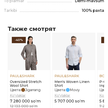
To'plamlar
Demi-mavsum
Tarkibi
100% paxta
Также смотрят
-40%
-
PAUL&SHARK
PAUL&SHARK
BOS
Oversized Stretch
Men's Woven Linen
P-Ca
Wool Shirt
Shirt
Inpa
Цвета:
Jigarrang
Цвета:
Moviy
Цвет
Ko'ylaklar
Ko'ylaklar
Ko'yl
7 280 000 soʻm
5 707 000 soʻm
5 82
12 133 000 soʻm
7 27