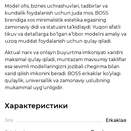
Model ofis, biznes uchrashuvlari, tadbirlar va
kundalik foydalanish uchun juda mos. BOSS
brendiga xos minimalistik estetika egasining
zamonaviy didi va statusini ta’kidlaydi. Yuqori sifatli
tikuv va detallarga bo‘lgan e’tibor modelni amaliy va
uzoq muddat foydalanish uchun qulay qiladi.
Aktual narx va onlayn buyurtma imkoniyati xaridni
maksimal qulay qiladi, muntazam mavsumiy takliflar
esa sevimli modellaringizni jozibali chegirma bilan
xarid qilish imkonini beradi. BOSS erkaklar ko‘ylagi
qulaylik, universallik va zamonaviy uslubning
mukammal uyg‘unligidir.
Характеристики
Jins
Erkaklая