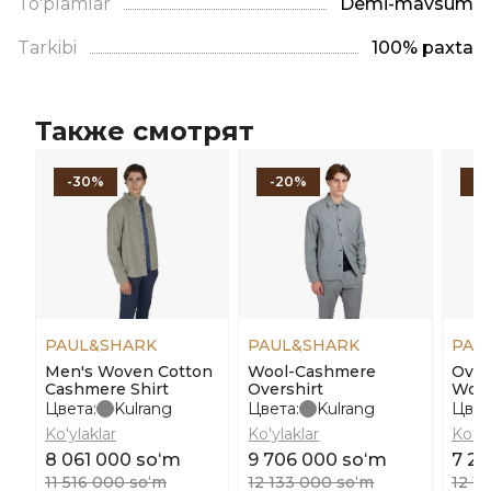
To'plamlar
Demi-mavsum
Tarkibi
100% paxta
Также смотрят
-30%
-20%
-
PAUL&SHARK
PAUL&SHARK
PAU
Men's Woven Cotton
Wool-Cashmere
Over
Cashmere Shirt
Overshirt
Wool
Цвета:
Kulrang
Цвета:
Kulrang
Цвет
Ko'ylaklar
Ko'ylaklar
Ko'yl
8 061 000 soʻm
9 706 000 soʻm
7 2
11 516 000 soʻm
12 133 000 soʻm
12 1