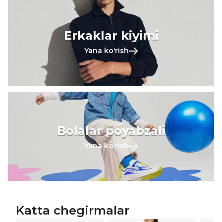
Erkaklar kiyimi
Yana koʻrish
Bolalar poyabzali
Yana koʻrish
Katta chegirmalar