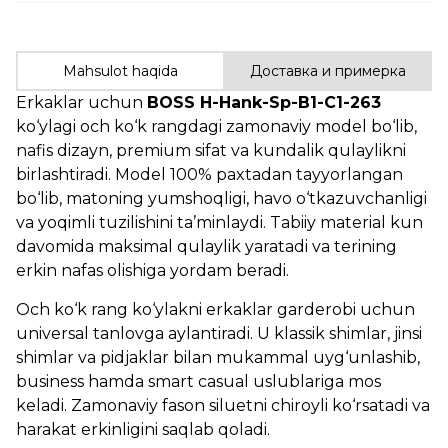
Mahsulot haqida
Доставка и примерка
Erkaklar uchun
BOSS H-Hank-Sp-B1-C1-263
ko‘ylagi och ko‘k rangdagi zamonaviy model bo‘lib,
nafis dizayn, premium sifat va kundalik qulaylikni
birlashtiradi. Model 100% paxtadan tayyorlangan
bo‘lib, matoning yumshoqligi, havo o‘tkazuvchanligi
va yoqimli tuzilishini ta’minlaydi. Tabiiy material kun
davomida maksimal qulaylik yaratadi va terining
erkin nafas olishiga yordam beradi.
Och ko‘k rang ko‘ylakni erkaklar garderobi uchun
universal tanlovga aylantiradi. U klassik shimlar, jinsi
shimlar va pidjaklar bilan mukammal uyg‘unlashib,
business hamda smart casual uslublariga mos
keladi. Zamonaviy fason siluetni chiroyli ko‘rsatadi va
harakat erkinligini saqlab qoladi.