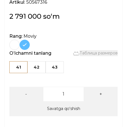
Artikul
: 50567316
2 791 000 soʻm
Rang:
Moviy
Oʻlchamni tanlang
Таблица размеров
41
42
43
-
+
Savatga qoʻshish