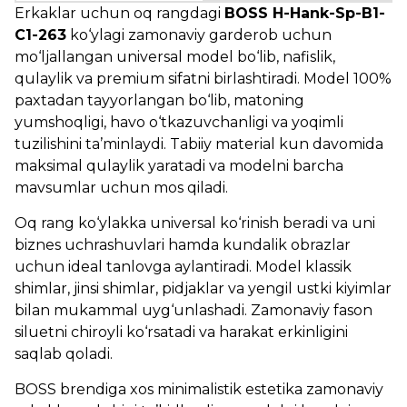
Erkaklar uchun oq rangdagi
BOSS H-Hank-Sp-B1-
C1-263
ko‘ylagi zamonaviy garderob uchun
mo‘ljallangan universal model bo‘lib, nafislik,
qulaylik va premium sifatni birlashtiradi. Model 100%
paxtadan tayyorlangan bo‘lib, matoning
yumshoqligi, havo o‘tkazuvchanligi va yoqimli
tuzilishini ta’minlaydi. Tabiiy material kun davomida
maksimal qulaylik yaratadi va modelni barcha
mavsumlar uchun mos qiladi.
Oq rang ko‘ylakka universal ko‘rinish beradi va uni
biznes uchrashuvlari hamda kundalik obrazlar
uchun ideal tanlovga aylantiradi. Model klassik
shimlar, jinsi shimlar, pidjaklar va yengil ustki kiyimlar
bilan mukammal uyg‘unlashadi. Zamonaviy fason
siluetni chiroyli ko‘rsatadi va harakat erkinligini
saqlab qoladi.
BOSS brendiga xos minimalistik estetika zamonaviy