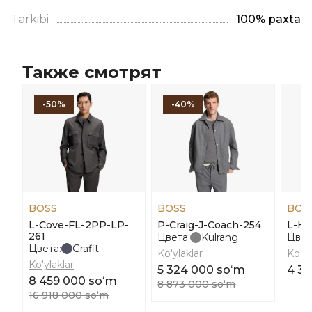
Tarkibi
100% paxta
Также смотрят
-50%
-40%
BOSS
BOSS
BOS
L-Cove-FL-2PP-LP-
P-Craig-J-Coach-254
L-Ha
261
Цвета:
Kulrang
Цвет
Цвета:
Grafit
Ko'ylaklar
Ko'yl
Ko'ylaklar
5 324 000 soʻm
4 37
8 459 000 soʻm
8 873 000 soʻm
16 918 000 soʻm