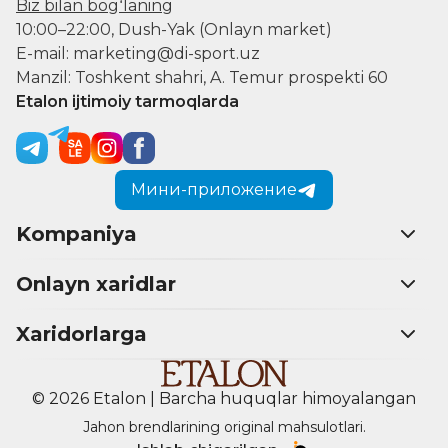
Biz bilan bogʻlaning
10:00–22:00, Dush-Yak (Onlayn market)
E-mail: marketing@di-sport.uz
Manzil: Toshkent shahri, A. Temur prospekti 60
Etalon ijtimoiy tarmoqlarda
Мини-приложение
Kompaniya
Onlayn xaridlar
Xaridorlarga
© 2026 Etalon | Barcha huquqlar himoyalangan
Jahon brendlarining original mahsulotlari.