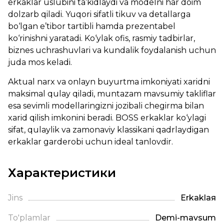
erkaklar uslubini ta’kidlaydi va modelni har doim
dolzarb qiladi. Yuqori sifatli tikuv va detallarga
bo‘lgan e’tibor tartibli hamda prezentabel
ko‘rinishni yaratadi. Ko‘ylak ofis, rasmiy tadbirlar,
biznes uchrashuvlari va kundalik foydalanish uchun
juda mos keladi.
Aktual narx va onlayn buyurtma imkoniyati xaridni
maksimal qulay qiladi, muntazam mavsumiy takliflar
esa sevimli modellaringizni jozibali chegirma bilan
xarid qilish imkonini beradi. BOSS erkaklar ko‘ylagi
sifat, qulaylik va zamonaviy klassikani qadrlaydigan
erkaklar garderobi uchun ideal tanlovdir.
Характеристики
Jins
Erkaklая
To'plamlar
Demi-mavsum