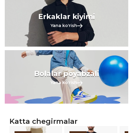
Erkaklar kiyimi
Yana koʻrish
Bolalar poyabzali
Yana koʻrish
Katta chegirmalar