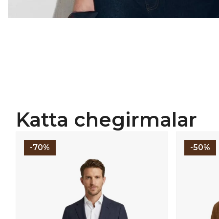
Katta chegirmalar
-70%
-50%