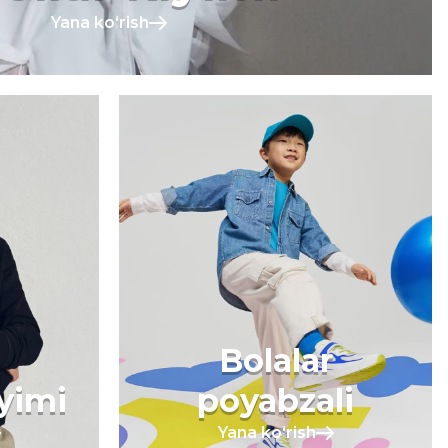
Yana koʻrish
Bolalar
iyimi
poyabzali
Yana koʻrish