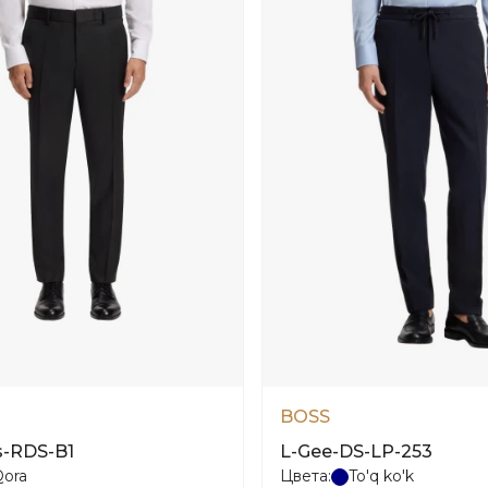
BOSS
s-RDS-B1
L-Gee-DS-LP-253
Qora
Цвета:
To'q ko'k