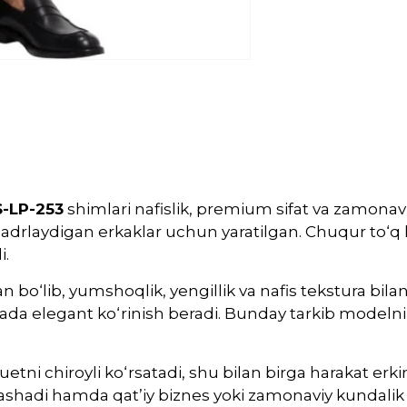
-LP-253
shimlari nafislik, premium sifat va zamonavi
i qadrlaydigan erkaklar uchun yaratilgan. Chuqur to‘q 
i.
o‘lib, yumshoqlik, yengillik va nafis tekstura bilan a
anada elegant ko‘rinish beradi. Bunday tarkib model
uetni chiroyli ko‘rsatadi, shu bilan birga harakat erkin
ashadi hamda qat’iy biznes yoki zamonaviy kundalik