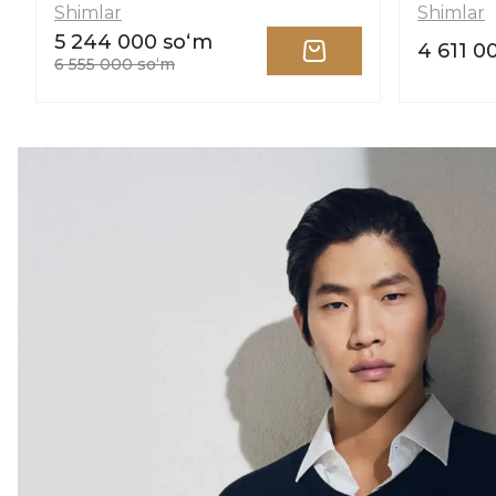
Shimlar
Shimlar
5 244 000 soʻm
4 611 0
6 555 000 soʻm