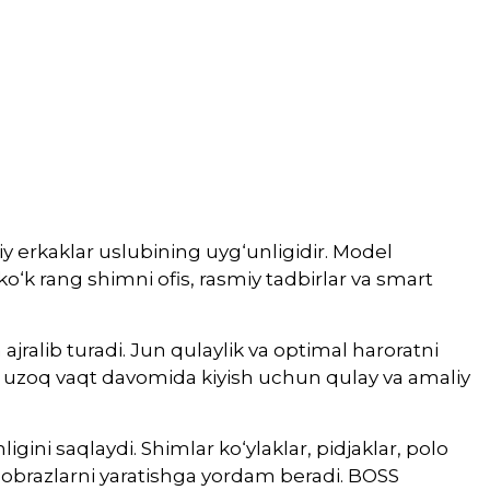
y erkaklar uslubining uyg‘unligidir. Model
ko‘k rang shimni ofis, rasmiy tadbirlar va smart
jralib turadi. Jun qulaylik va optimal haroratni
ni uzoq vaqt davomida kiyish uchun qulay va amaliy
ligini saqlaydi. Shimlar ko‘ylaklar, pidjaklar, polo
 obrazlarni yaratishga yordam beradi. BOSS