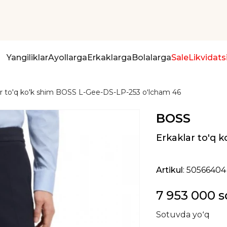
Yangiliklar
Ayollarga
Erkaklarga
Bolalarga
Sale
Likvidats
ar to'q ko'k shim BOSS L-Gee-DS-LP-253 oʻlcham 46
BOSS
Erkaklar to'q 
Artikul
: 50566404
7 953 000 
Sotuvda yoʻq