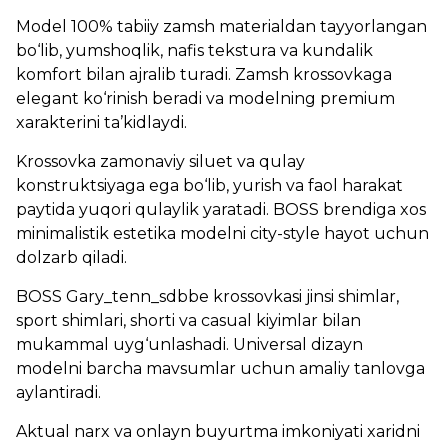
Model 100% tabiiy zamsh materialdan tayyorlangan
bo‘lib, yumshoqlik, nafis tekstura va kundalik
komfort bilan ajralib turadi. Zamsh krossovkaga
elegant ko‘rinish beradi va modelning premium
xarakterini ta’kidlaydi.
Krossovka zamonaviy siluet va qulay
konstruktsiyaga ega bo‘lib, yurish va faol harakat
paytida yuqori qulaylik yaratadi. BOSS brendiga xos
minimalistik estetika modelni city-style hayot uchun
dolzarb qiladi.
BOSS Gary_tenn_sdbbe krossovkasi jinsi shimlar,
sport shimlari, shorti va casual kiyimlar bilan
mukammal uyg‘unlashadi. Universal dizayn
modelni barcha mavsumlar uchun amaliy tanlovga
aylantiradi.
Aktual narx va onlayn buyurtma imkoniyati xaridni