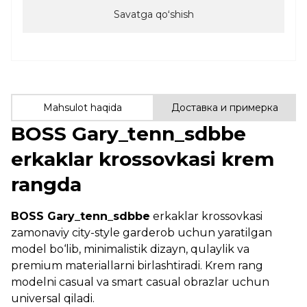
Savatga qoʻshish
Mahsulot haqida
Доставка и примерка
BOSS Gary_tenn_sdbbe
erkaklar krossovkasi krem
rangda
BOSS Gary_tenn_sdbbe
erkaklar krossovkasi
zamonaviy city-style garderob uchun yaratilgan
model bo‘lib, minimalistik dizayn, qulaylik va
premium materiallarni birlashtiradi. Krem rang
modelni casual va smart casual obrazlar uchun
universal qiladi.