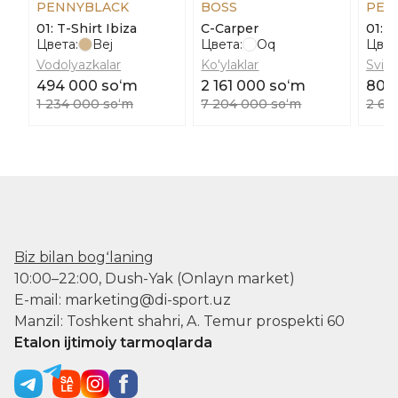
PENNYBLACK
BOSS
PEN
01: T-Shirt Ibiza
C-Carper
01: 
Цвета:
Bej
Цвета:
Oq
Цвет
Vodolyazkalar
Ko'ylaklar
Svite
494 000 soʻm
2 161 000 soʻm
809
1 234 000 soʻm
7 204 000 soʻm
2 69
Biz bilan bogʻlaning
10:00–22:00, Dush-Yak (Onlayn market)
E-mail: marketing@di-sport.uz
Manzil: Toshkent shahri, A. Temur prospekti 60
Etalon ijtimoiy tarmoqlarda