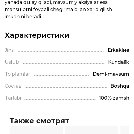
yanada qulay qiladi, mavsumiy aksiyalar esa
mahsulotni foydali chegirma bilan xarid qilish
imkonini beradi.
Характеристики
Jins
Erkaklие
Uslub
Kundalik
To'plamlar
Demi-mavsum
Состав
Boshqa
Tarkibi
100% zamsh
Также смотрят