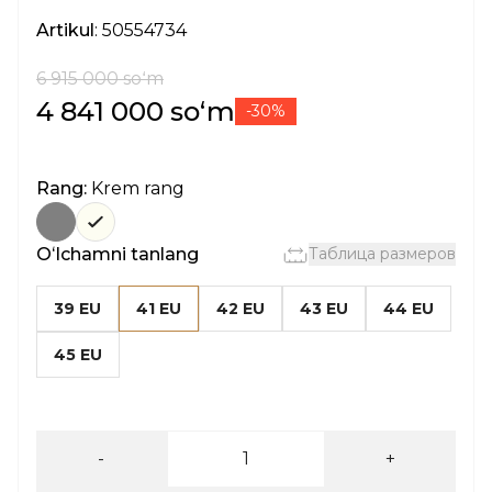
Artikul
: 50554734
6 915 000 soʻm
4 841 000 soʻm
-30%
Rang:
Krem rang
Oʻlchamni tanlang
Таблица размеров
39 EU
41 EU
42 EU
43 EU
44 EU
45 EU
-
+