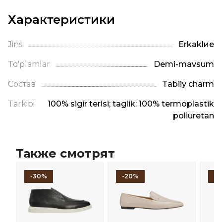
Характеристики
Jins
Erkaklие
To'plamlar
Demi-mavsum
Состав
Tabiiy charm
Tarkibi
100% sigir terisi; taglik: 100% termoplastik
poliuretan
Также смотрят
-30%
-20%
-