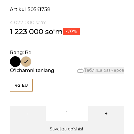
Artikul
: 50541738
4 077 000 soʻm
1 223 000 soʻm
-70%
Rang:
Bej
Oʻlchamni tanlang
Таблица размеров
42 EU
-
+
Savatga qoʻshish