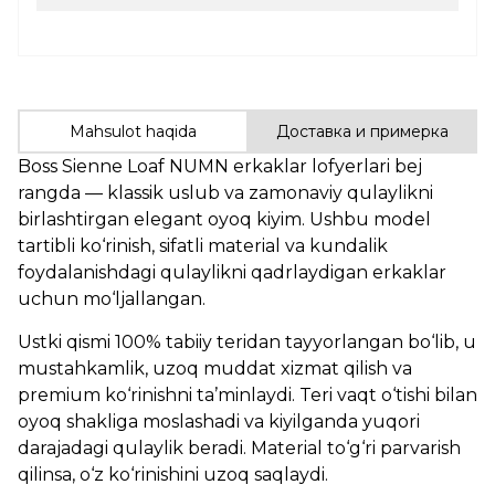
Mahsulot haqida
Доставка и примерка
Boss Sienne Loaf NUMN erkaklar lofyerlari bej
rangda — klassik uslub va zamonaviy qulaylikni
birlashtirgan elegant oyoq kiyim. Ushbu model
tartibli ko‘rinish, sifatli material va kundalik
foydalanishdagi qulaylikni qadrlaydigan erkaklar
uchun mo‘ljallangan.
Ustki qismi 100% tabiiy teridan tayyorlangan bo‘lib, u
mustahkamlik, uzoq muddat xizmat qilish va
premium ko‘rinishni ta’minlaydi. Teri vaqt o‘tishi bilan
oyoq shakliga moslashadi va kiyilganda yuqori
darajadagi qulaylik beradi. Material to‘g‘ri parvarish
qilinsa, o‘z ko‘rinishini uzoq saqlaydi.