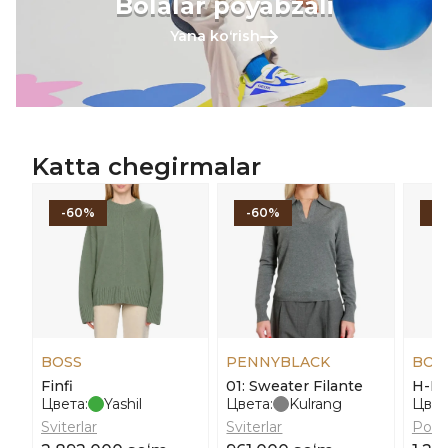
Bolalar poyabzali
Yana koʻrish
Katta chegirmalar
-60%
-60%
-
BOSS
PENNYBLACK
BOS
Finfi
01: Sweater Filante
H-Pr
Цвета:
Yashil
Цвета:
Kulrang
Цвет
Sviterlar
Sviterlar
Polo