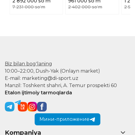
2 892 000 soʻm
961 000 soʻm
1 26
7 231 000 soʻm
2 402 000 soʻm
2 52
Biz bilan bogʻlaning
10:00–22:00, Dush-Yak (Onlayn market)
E-mail: marketing@di-sport.uz
Manzil: Toshkent shahri, A. Temur prospekti 60
Etalon ijtimoiy tarmoqlarda
Мини-приложение
Kompaniya