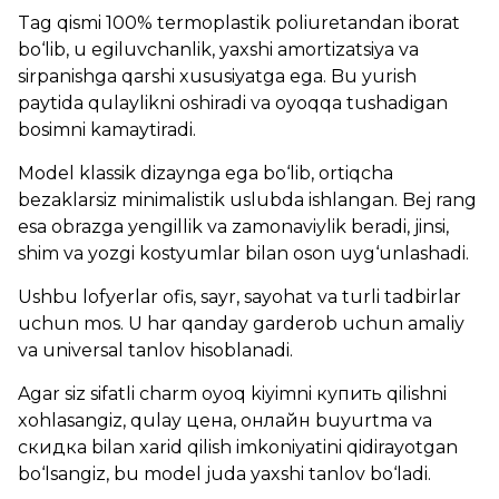
Tag qismi 100% termoplastik poliuretandan iborat
bo‘lib, u egiluvchanlik, yaxshi amortizatsiya va
sirpanishga qarshi xususiyatga ega. Bu yurish
paytida qulaylikni oshiradi va oyoqqa tushadigan
bosimni kamaytiradi.
Model klassik dizaynga ega bo‘lib, ortiqcha
bezaklarsiz minimalistik uslubda ishlangan. Bej rang
esa obrazga yengillik va zamonaviylik beradi, jinsi,
shim va yozgi kostyumlar bilan oson uyg‘unlashadi.
Ushbu lofyerlar ofis, sayr, sayohat va turli tadbirlar
uchun mos. U har qanday garderob uchun amaliy
va universal tanlov hisoblanadi.
Agar siz sifatli charm oyoq kiyimni купить qilishni
xohlasangiz, qulay цена, онлайн buyurtma va
скидка bilan xarid qilish imkoniyatini qidirayotgan
bo‘lsangiz, bu model juda yaxshi tanlov bo‘ladi.