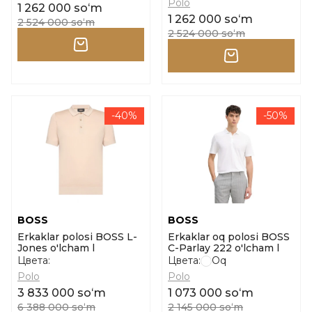
Polo
1 262 000 soʻm
1 262 000 soʻm
2 524 000 soʻm
2 524 000 soʻm
-40%
-50%
BOSS
BOSS
Erkaklar polosi BOSS L-
Erkaklar oq polosi BOSS
Jones o'lcham l
C-Parlay 222 o'lcham l
Цвета:
Цвета:
Oq
Polo
Polo
3 833 000 soʻm
1 073 000 soʻm
6 388 000 soʻm
2 145 000 soʻm