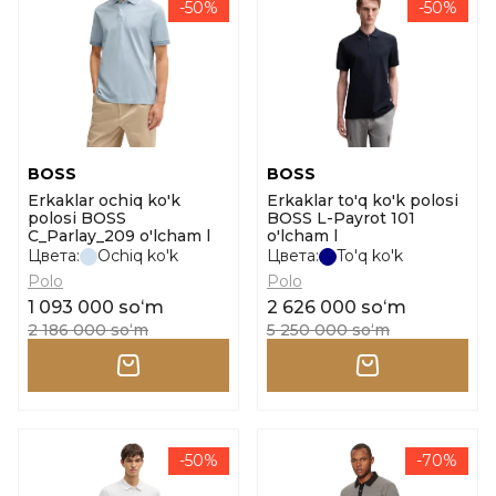
-50%
-50%
BOSS
BOSS
Erkaklar ochiq ko'k
Erkaklar to'q ko'k polosi
polosi BOSS
BOSS L-Payrot 101
C_Parlay_209 o'lcham l
o'lcham l
Цвета:
Ochiq ko'k
Цвета:
To'q ko'k
Polo
Polo
1 093 000 soʻm
2 626 000 soʻm
2 186 000 soʻm
5 250 000 soʻm
-50%
-70%