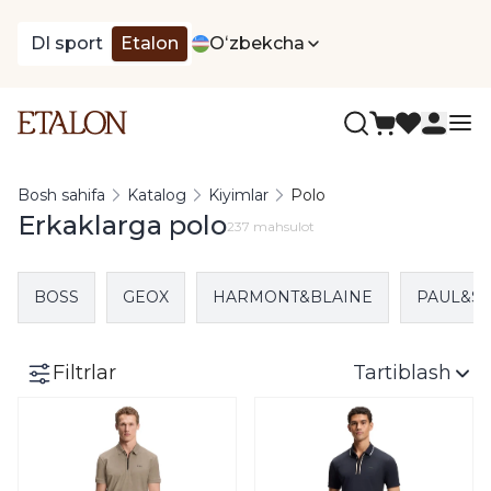
DI sport
Etalon
Oʻzbekcha
Bosh sahifa
Katalog
Kiyimlar
Polo
Erkaklarga polo
237 mahsulot
BOSS
GEOX
HARMONT&BLAINE
PAUL&S
Filtrlar
Tartiblash