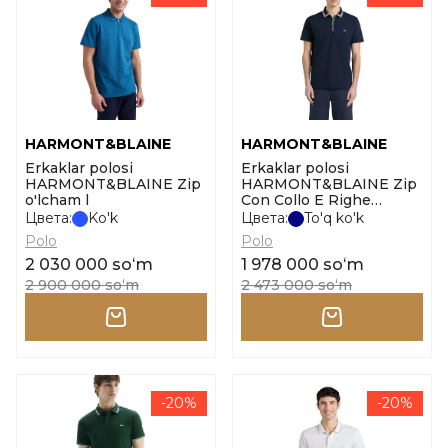
HARMONT&BLAINE
HARMONT&BLAINE
Erkaklar polosi
Erkaklar polosi
HARMONT&BLAINE Zip
HARMONT&BLAINE Zip
o'lcham l
Con Collo E Righe
o'lcham m
Цвета:
Ko'k
Цвета:
To'q ko'k
Polo
Polo
2 030 000 soʻm
1 978 000 soʻm
2 900 000 soʻm
2 473 000 soʻm
-20%
-20%