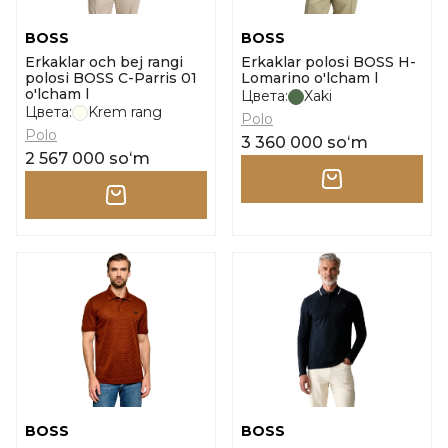
BOSS
BOSS
Erkaklar och bej rangi
Erkaklar polosi BOSS H-
polosi BOSS C-Parris 01
Lomarino o'lcham l
o'lcham l
Цвета:
Xaki
Цвета:
Krem rang
Polo
Polo
3 360 000 soʻm
2 567 000 soʻm
BOSS
BOSS