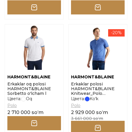
-20%
HARMONT&BLAINE
HARMONT&BLAINE
Erkaklar oq polosi
Erkaklar polosi
HARMONT&BLAINE
HARMONT&BLAINE
Sorbetto o'lcham l
Knitwear_Polo
Smacchinata Tweed
Цвета:
Oq
Цвета:
Ko'k
o'lcham l
Polo
Polo
2 710 000 soʻm
2 929 000 soʻm
3 661 000 soʻm