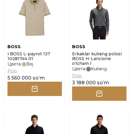
BOSS
BOSS
i BOSS L-payrot 137
Erkaklar kulrang polosi
10281744 01
BOSS H-Lancione
o'lcham l
Цвета:
Bej
Цвета:
Kulrang
Polo
Polo
5 560 000 soʻm
3 188 000 soʻm