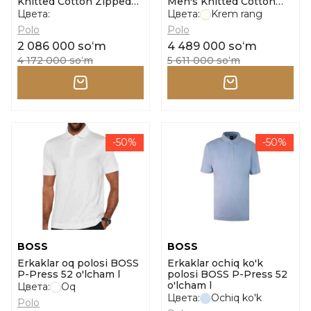
Knitted Cotton Zipped
Men's Knitted Cotton
Polo Shirt o'lcham l
Zipped Polo Shirt
Цвета:
Цвета:
Krem rang
o'lcham l
Polo
Polo
2 086 000 soʻm
4 489 000 soʻm
4 172 000 soʻm
5 611 000 soʻm
-50%
-50%
BOSS
BOSS
Erkaklar oq polosi BOSS
Erkaklar ochiq ko'k
P-Press 52 o'lcham l
polosi BOSS P-Press 52
o'lcham l
Цвета:
Oq
Цвета:
Ochiq ko'k
Polo