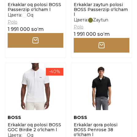
Erkaklar oq polosi BOSS
Erkaklar zaytun polosi
Passerzip o'lcham l
BOSS Passerzip o'lcham
l
Цвета:
Oq
Цвета:
Zaytun
Polo
Polo
1 991 000 soʻm
1 991 000 soʻm
-40%
BOSS
BOSS
Erkaklar oq polosi BOSS
Erkaklar qora polosi
GOC Birdie 2 o'lcham l
BOSS Penrose 38
o'lcham l
Цвета:
Oq