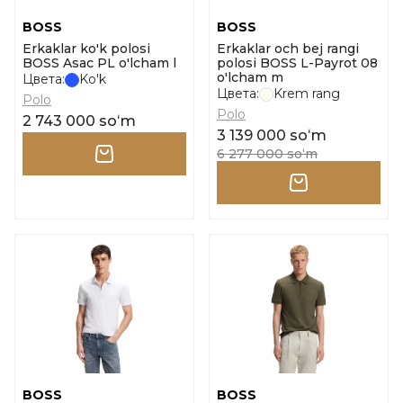
BOSS
BOSS
Erkaklar ko'k polosi
Erkaklar och bej rangi
BOSS Asac PL o'lcham l
polosi BOSS L-Payrot 08
o'lcham m
Цвета:
Ko'k
Цвета:
Krem rang
Polo
Polo
2 743 000 soʻm
3 139 000 soʻm
6 277 000 soʻm
BOSS
BOSS