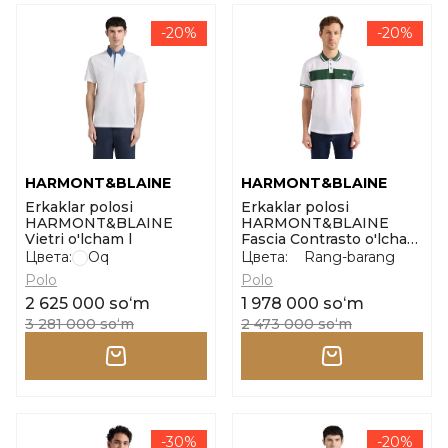
-20%
-20%
HARMONT&BLAINE
HARMONT&BLAINE
Erkaklar polosi
Erkaklar polosi
HARMONT&BLAINE
HARMONT&BLAINE
Vietri o'lcham l
Fascia Contrasto o'lcham
l
Цвета:
Oq
Цвета:
Rang-barang
Polo
Polo
2 625 000 soʻm
1 978 000 soʻm
3 281 000 soʻm
2 473 000 soʻm
-30%
-20%