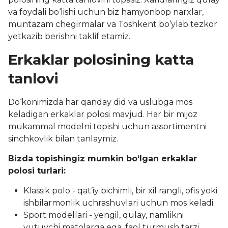
va foydali bo‘lishi uchun biz hamyonbop narxlar,
muntazam chegirmalar va Toshkent bo‘ylab tezkor
yetkazib berishni taklif etamiz.
Erkaklar polosining katta
tanlovi
Do‘konimizda har qanday did va uslubga mos
keladigan erkaklar polosi mavjud. Har bir mijoz
mukammal modelni topishi uchun assortimentni
sinchkovlik bilan tanlaymiz.
Bizda topishingiz mumkin bo‘lgan erkaklar
polosi turlari:
Klassik polo - qat’iy bichimli, bir xil rangli, ofis yoki
ishbilarmonlik uchrashuvlari uchun mos keladi.
Sport modellari - yengil, qulay, namlikni
yutuvchi matolarga ega, faol turmush tarzi