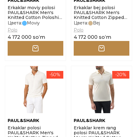
PAUL&SHARK
PAUL&SHARK
Erkaklar moviy polosi
Erkaklar bej polosi
PAUL&SHARK Men's
PAUL&SHARK Men's
Knitted Cotton Poloshirt
Knitted Cotton Zipped
o'lcham l
Polo Shirt o'lcham l
Цвета:
Moviy
Цвета:
Bej
Polo
Polo
4 172 000 soʻm
4 172 000 soʻm
-50%
-20%
PAUL&SHARK
PAUL&SHARK
Erkaklar polosi
Erkaklar krem rang
PAUL&SHARK Men's
polosi PAUL&SHARK