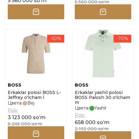
5 560 000 soʻm
5 560 000 soʻm
-50%
-70%
BOSS
BOSS
Erkaklar polosi BOSS L-
Erkaklar yashil polosi
Jeffrey o'lcham l
BOSS Palosh 30 o'lcham
m
Цвета:
Bej
Цвета:
Yashil
Polo
Polo
3 123 000 soʻm
658 000 soʻm
6 245 000 soʻm
2 192 000 soʻm