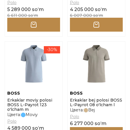
Polo
Polo
5 289 000 soʻm
4 205 000 soʻm
6 611 000 soʻm
6 007 000 soʻm
-30%
BOSS
BOSS
Erkaklar moviy polosi
Erkaklar bej polosi BOSS
BOSS L-Payrot 123
L-Payrot 08 o'lcham l
o'lcham m
Цвета:
Bej
Цвета:
Moviy
Polo
Polo
6 277 000 soʻm
4 589 000 soʻm