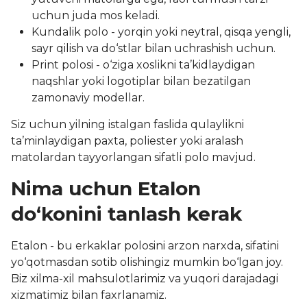
uchun juda mos keladi.
Kundalik polo - yorqin yoki neytral, qisqa yengli,
sayr qilish va do‘stlar bilan uchrashish uchun.
Print polosi - o‘ziga xoslikni ta’kidlaydigan
naqshlar yoki logotiplar bilan bezatilgan
zamonaviy modellar.
Siz uchun yilning istalgan faslida qulaylikni
ta’minlaydigan paxta, poliester yoki aralash
matolardan tayyorlangan sifatli polo mavjud.
Nima uchun Etalon
do‘konini tanlash kerak
Etalon - bu erkaklar polosini arzon narxda, sifatini
yo‘qotmasdan sotib olishingiz mumkin bo‘lgan joy.
Biz xilma-xil mahsulotlarimiz va yuqori darajadagi
xizmatimiz bilan faxrlanamiz.