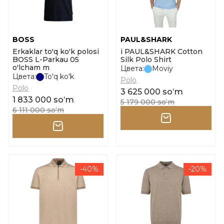
BOSS
PAUL&SHARK
Erkaklar to'q ko'k polosi
i PAUL&SHARK Cotton
BOSS L-Parkau 05
Silk Polo Shirt
o'lcham m
Цвета:
Moviy
Цвета:
To'q ko'k
Polo
Polo
3 625 000 soʻm
1 833 000 soʻm
5 179 000 soʻm
6 111 000 soʻm
-40%
-20%