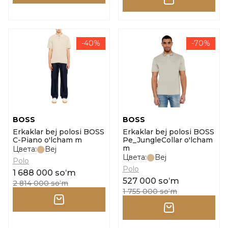
-40%
-70%
BOSS
BOSS
Erkaklar bej polosi BOSS
Erkaklar bej polosi BOSS
C-Piano o'lcham m
Pe_JungleCollar o'lcham
m
Цвета:
Bej
Цвета:
Bej
Polo
Polo
1 688 000 soʻm
527 000 soʻm
2 814 000 soʻm
1 755 000 soʻm