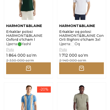
HARMONT&BLAINE
HARMONT&BLAINE
Erkaklar polosi
Erkaklar oq polosi
HARMONT&BLAINE
HARMONT&BLAINE Con
Oxford o'lcham l
Orli Righini o'lcham 3xl
Цвета:
Yashil
Цвета:
Oq
Polo
Polo
1 864 000 soʻm
1 712 000 soʻm
2 330 000 soʻm
2 140 000 soʻm
-20%