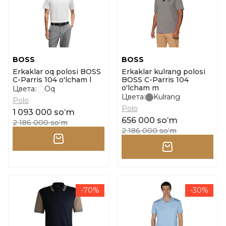
BOSS
BOSS
Erkaklar oq polosi BOSS
Erkaklar kulrang polosi
C-Parris 104 o'lcham l
BOSS C-Parris 104
o'lcham m
Цвета:
Oq
Цвета:
Kulrang
Polo
Polo
1 093 000 soʻm
656 000 soʻm
2 186 000 soʻm
2 186 000 soʻm
-70%
-30%