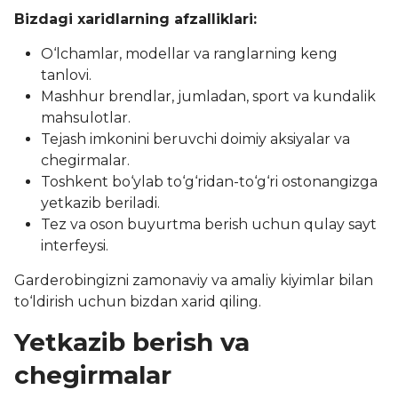
Bizdagi xaridlarning afzalliklari:
O‘lchamlar, modellar va ranglarning keng
tanlovi.
Mashhur brendlar, jumladan, sport va kundalik
mahsulotlar.
Tejash imkonini beruvchi doimiy aksiyalar va
chegirmalar.
Toshkent bo‘ylab to‘g‘ridan-to‘g‘ri ostonangizga
yetkazib beriladi.
Tez va oson buyurtma berish uchun qulay sayt
interfeysi.
Garderobingizni zamonaviy va amaliy kiyimlar bilan
to‘ldirish uchun bizdan xarid qiling.
Yetkazib berish va
chegirmalar