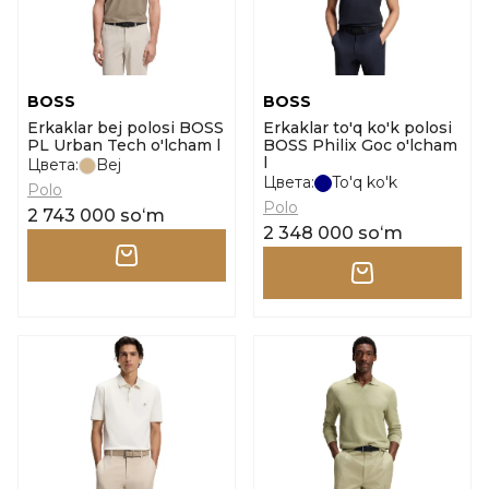
BOSS
BOSS
Erkaklar bej polosi BOSS
Erkaklar to'q ko'k polosi
PL Urban Tech o'lcham l
BOSS Philix Goc o'lcham
l
Цвета:
Bej
Цвета:
To'q ko'k
Polo
Polo
2 743 000 soʻm
2 348 000 soʻm