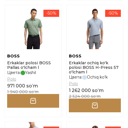
-50%
-50%
BOSS
BOSS
Erkaklar polosi BOSS
Erkaklar ochiq ko'k
Pallas o'lcham l
polosi BOSS H-Press 57
o'lcham l
Цвета:
Yashil
Цвета:
Ochiq ko'k
Polo
Polo
971 000 soʻm
1 262 000 soʻm
1 940 000 soʻm
2 524 000 soʻm