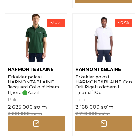
-20%
-20%
HARMONT&BLAINE
HARMONT&BLAINE
Erkaklar polosi
Erkaklar polosi
HARMONT&BLAINE
HARMONT&BLAINE Con
Jacquard Collo o'lcham
Orli Rigati o'lcham l
3xl
Цвета:
Yashil
Цвета:
Oq
Polo
Polo
2 625 000 soʻm
2 168 000 soʻm
3 281 000 soʻm
2 710 000 soʻm