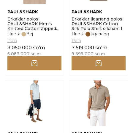
PAUL&SHARK
PAUL&SHARK
Erkaklar polosi
Erkaklar jigarrang polosi
PAUL&SHARK Men's
PAUL&SHARK Cotton
Knitted Cotton Zipped
Silk Polo Shirt o'lcham l
Polo Shirt o'lcham l
Цвета:
Bej
Цвета:
Jigarrang
Polo
Polo
3 050 000 soʻm
7 519 000 soʻm
5 083 000 soʻm
9 399 000 soʻm