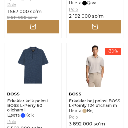
Цвета:
Qora
Polo
Polo
1 567 000 soʻm
2 192 000 soʻm
2 611 000 soʻm
-30%
BOSS
BOSS
Erkaklar ko'k polosi
Erkaklar bej polosi BOSS
BOSS L-Perry 60
L-Pointy 124 o'lcham m
o'lcham l
Цвета:
Bej
Цвета:
Ko'k
Polo
Polo
3 892 000 soʻm