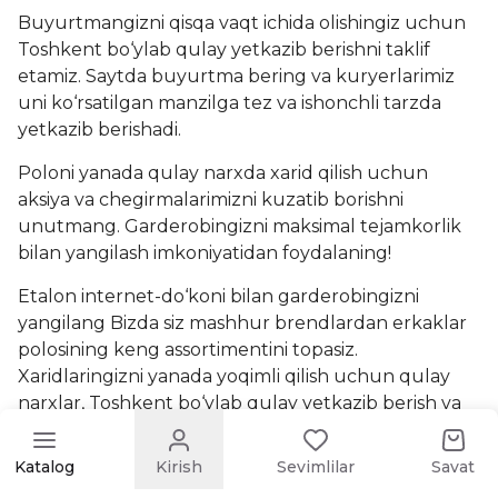
Buyurtmangizni qisqa vaqt ichida olishingiz uchun
Toshkent bo‘ylab qulay yetkazib berishni taklif
etamiz. Saytda buyurtma bering va kuryerlarimiz
uni ko‘rsatilgan manzilga tez va ishonchli tarzda
yetkazib berishadi.
Poloni yanada qulay narxda xarid qilish uchun
aksiya va chegirmalarimizni kuzatib borishni
unutmang. Garderobingizni maksimal tejamkorlik
bilan yangilash imkoniyatidan foydalaning!
Etalon internet-do‘koni bilan garderobingizni
yangilang Bizda siz mashhur brendlardan erkaklar
polosining keng assortimentini topasiz.
Xaridlaringizni yanada yoqimli qilish uchun qulay
narxlar, Toshkent bo‘ylab qulay yetkazib berish va
muntazam chegirmalarni taklif etamiz. Hoziroq
buyurtma bering va sifatli xizmat hamda zamonaviy
Katalog
Kirish
Sevimlilar
Savat
kiyimlarning barcha afzalliklaridan bahramand