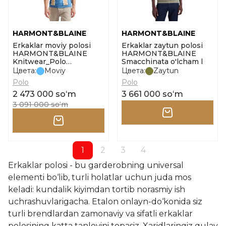
HARMONT&BLAINE
HARMONT&BLAINE
Erkaklar moviy polosi
Erkaklar zaytun polosi
HARMONT&BLAINE
HARMONT&BLAINE
Knitwear_Polo
Smacchinata o'lcham l
Smacchinata Righe
Цвета:
Moviy
Цвета:
Zaytun
o'lcham l
Polo
Polo
2 473 000 soʻm
3 661 000 soʻm
3 091 000 soʻm
1
2
3
4
Erkaklar polosi - bu garderobning universal
elementi bo‘lib, turli holatlar uchun juda mos
keladi: kundalik kiyimdan tortib norasmiy ish
uchrashuvlarigacha. Etalon onlayn-do‘konida siz
turli brendlardan zamonaviy va sifatli erkaklar
polosining katta tanlovini topasiz. Xaridlaringiz qulay