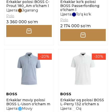
Erkaklar polosi BOSS C-
Erkaklar ko'k polosi
Prout 180_Am o'lcham l
BOSS Passerfordlong
o'lcham l
Цвета:
Jigarrang
Цвета:
To'q ko'k
Polo
Polo
3 360 000 soʻm
2 174 000 soʻm
-20%
-30%
BOSS
BOSS
Erkaklar moviy polosi
Erkaklar oq polosi BOSS
BOSS L-Uson o'lcham m
L-Perry 132 o'lcham s
Цвета:
Moviy
Цвета:
Oq