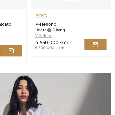
BOSS
icato
P-Heflono
Цвета:
Kulrang
i
Yeleklar
4 550 000 soʻm
6 500 000 soʻm