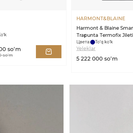
HARMONT&BLAINE
Harmont & Blaine Sman
o'k
Trapunta Termofix Jilet
Цвета:
To'q ko'k
Yeleklar
00 soʻm
0 soʻm
5 222 000 soʻm