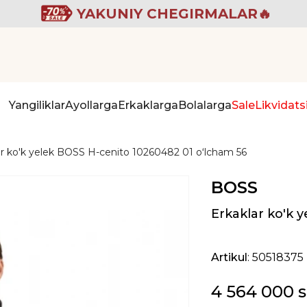
YAKUNIY CHEGIRMALAR🔥
Yangiliklar
Ayollarga
Erkaklarga
Bolalarga
Sale
Likvidats
ar ko'k yelek BOSS H-cenito 10260482 01 oʻlcham 56
BOSS
Erkaklar ko'k 
Artikul
: 50518375
4 564 000 