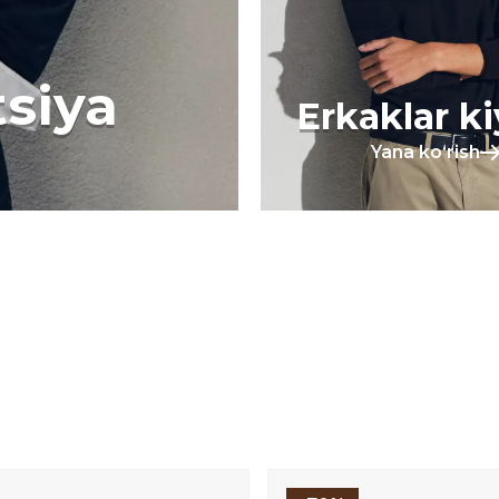
tsiya
Erkaklar k
Yana koʻrish