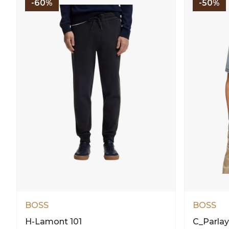
-60%
-50%
BOSS
BOSS
H-Lamont 101
C_Parla