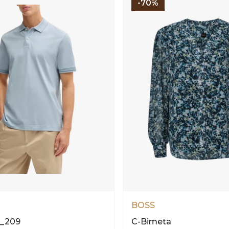
-70%
BOSS
y_209
C-Bimeta