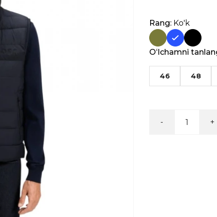
Rang:
Ko'k
Oʻlchamni tanlan
46
48
-
+