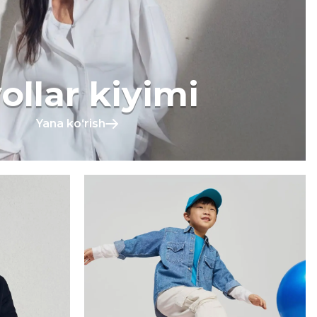
ollar kiyimi
Yana koʻrish