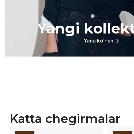
Yangi kollek
Yana koʻrish
Katta chegirmalar