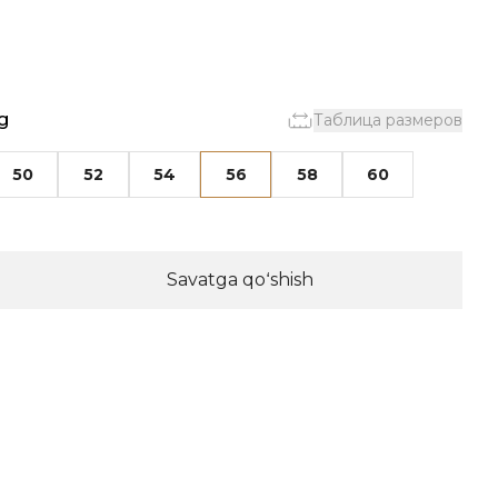
g
Таблица размеров
50
52
54
56
58
60
Savatga qoʻshish