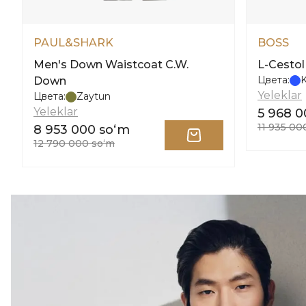
PAUL&SHARK
BOSS
Men's Down Waistcoat C.W.
L-Cestol
Цвета:
K
Down
Yeleklar
Цвета:
Zaytun
Yeleklar
5 968 0
11 935 00
8 953 000 soʻm
12 790 000 soʻm