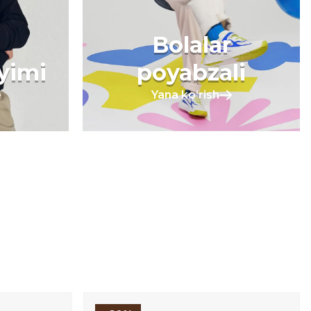
Bolalar
iyimi
poyabzali
Yana koʻrish