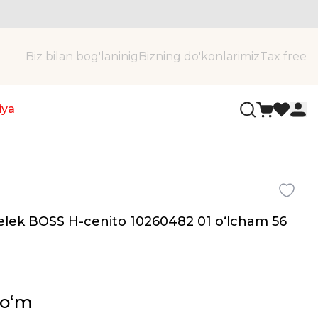
Biz bilan bog'laninig
Bizning do'konlarimiz
Tax free
iya
yelek BOSS H-cenito 10260482 01 oʻlcham 56
soʻm