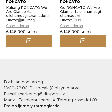
RONCATO
RONCATO
Kulrang RONCATO We
Oq RONCATO We Are
Are Glam o‘rta
Glam o‘rta o‘lchamdagi
o‘lchamdagi chamadoni
chamadoni
Цвета:
Kulrang
Цвета:
Oq
Chamadonlar
Chamadonlar
6 146 000 soʻm
6 146 000 soʻm
Biz bilan bogʻlaning
10:00–22:00, Dush-Yak (Onlayn market)
E-mail: marketing@di-sport.uz
Manzil: Toshkent shahri, A. Temur prospekti 60
Etalon ijtimoiy tarmoqlarda