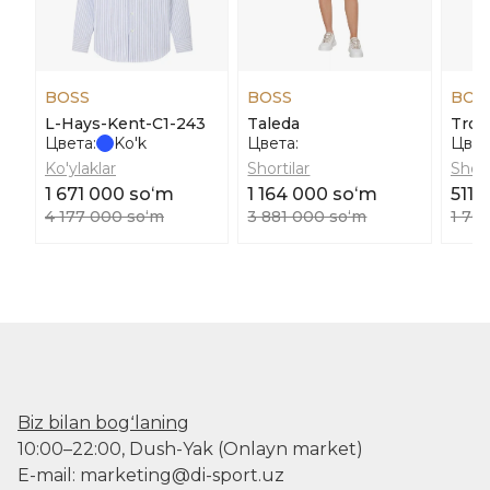
BOSS
BOSS
BOS
L-Hays-Kent-C1-243
Taleda
Trou
Цвета:
Ko'k
Цвета:
Цвет
Ko'ylaklar
Shortilar
Short
1 671 000 soʻm
1 164 000 soʻm
511 
4 177 000 soʻm
3 881 000 soʻm
1 70
Biz bilan bogʻlaning
10:00–22:00, Dush-Yak (Onlayn market)
E-mail: marketing@di-sport.uz