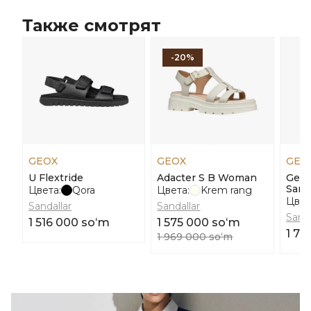
Также смотрят
-20%
GEOX
GEOX
GEO
U Flextride
Adacter S B Woman
Geox
Sanda
Цвета:
Qora
Цвета:
Krem rang
Цвет
Sandallar
Sandallar
Sanda
1 516 000 soʻm
1 575 000 soʻm
1 77
1 969 000 soʻm