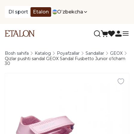
DI sport
Etalon
Oʻzbekcha
Bosh sahifa
Katalog
Poyafzallar
Sandallar
GEOX
Qizlar pushti sandal GEOX Sandal Fusbetto Junior oʻlcham
30