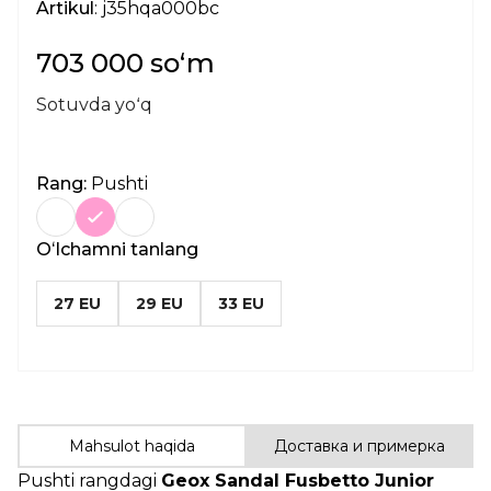
Artikul
: j35hqa000bc
703 000 soʻm
Sotuvda yoʻq
Rang:
Pushti
Oʻlchamni tanlang
27 EU
29 EU
33 EU
Mahsulot haqida
Доставка и примерка
Pushti rangdagi
Geox Sandal Fusbetto Junior