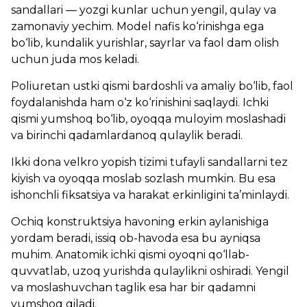
sandallari — yozgi kunlar uchun yengil, qulay va
zamonaviy yechim. Model nafis ko‘rinishga ega
bo‘lib, kundalik yurishlar, sayrlar va faol dam olish
uchun juda mos keladi.
Poliuretan ustki qismi bardoshli va amaliy bo‘lib, faol
foydalanishda ham o‘z ko‘rinishini saqlaydi. Ichki
qismi yumshoq bo‘lib, oyoqqa muloyim moslashadi
va birinchi qadamlardanoq qulaylik beradi.
Ikki dona velkro yopish tizimi tufayli sandallarni tez
kiyish va oyoqqa moslab sozlash mumkin. Bu esa
ishonchli fiksatsiya va harakat erkinligini ta’minlaydi.
Ochiq konstruktsiya havoning erkin aylanishiga
yordam beradi, issiq ob-havoda esa bu ayniqsa
muhim. Anatomik ichki qismi oyoqni qo‘llab-
quvvatlab, uzoq yurishda qulaylikni oshiradi. Yengil
va moslashuvchan taglik esa har bir qadamni
yumshoq qiladi.