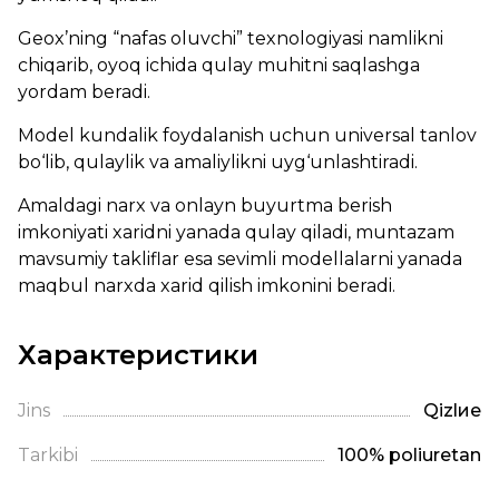
Geox’ning “nafas oluvchi” texnologiyasi namlikni
chiqarib, oyoq ichida qulay muhitni saqlashga
yordam beradi.
Model kundalik foydalanish uchun universal tanlov
bo‘lib, qulaylik va amaliylikni uyg‘unlashtiradi.
Amaldagi narx va onlayn buyurtma berish
imkoniyati xaridni yanada qulay qiladi, muntazam
mavsumiy takliflar esa sevimli modellalarni yanada
maqbul narxda xarid qilish imkonini beradi.
Характеристики
Jins
Qizlие
Tarkibi
100% poliuretan