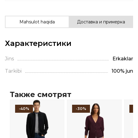
Mahsulot haqida
Доставка и примерка
Характеристики
Jins
Erkaklar
Tarkibi
100% jun
Также смотрят
-40%
-30%
-