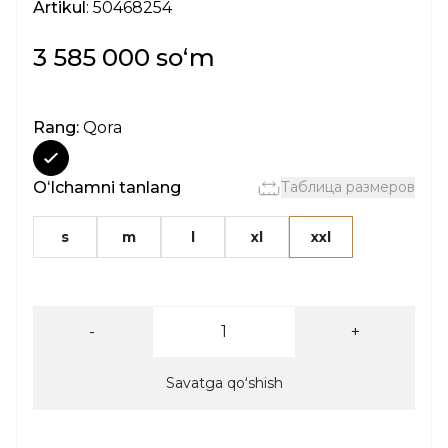
Artikul
: 50468254
3 585 000 soʻm
Rang:
Qora
Oʻlchamni tanlang
Таблица размеров
s
m
l
xl
xxl
-
+
Savatga qoʻshish