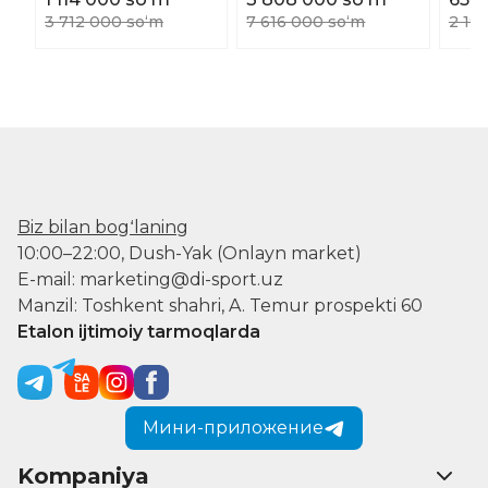
3 712 000 soʻm
7 616 000 soʻm
2 19
Biz bilan bogʻlaning
10:00–22:00, Dush-Yak (Onlayn market)
E-mail: marketing@di-sport.uz
Manzil: Toshkent shahri, A. Temur prospekti 60
Etalon ijtimoiy tarmoqlarda
Мини-приложение
Kompaniya