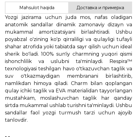
Mahsulot haqida
Доставка и примерка
Yozgi jazirama uchun juda mos, nafas oladigan
anatomik sandallar dinamik zamonaviy dizayn va
mukammal amortizatsiyani birlashtiradi. Ushbu
poyabzal o'zining ko'p qirraliligi va qulayligi tufayli
shahar atrofida yoki tabiatda sayr qilish uchun ideal
sherik bo'ladi. 100% sun'iy charmning yuqori qismi
ishonchlilik va uslubni ta'minlaydi. Respira™
texnologiyasi teshilgan havo o'tkazuvchan taglik va
suv o'tkazmaydigan membranani birlashtirib,
namlikdan himoya qiladi. Charm bilan qoplangan
qulay ichki taglik va EVA materialidan tayyorlangan
mustahkam, moslashuvchan taglik har qanday
sirtda mukammal ushlab turishni ta'minlaydi. Ushbu
sandallar faol yozgi turmush tarzi uchun ajoyib
tanlovdir.