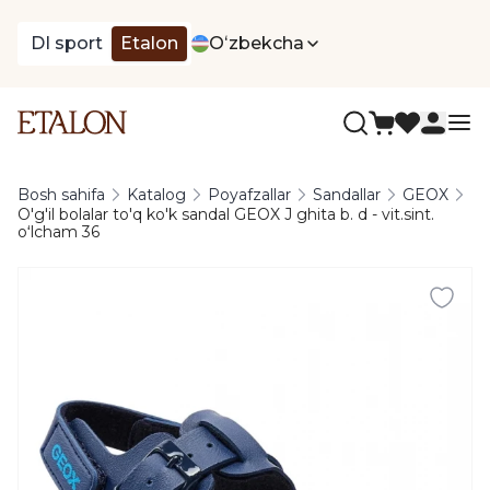
DI sport
Etalon
Oʻzbekcha
Bosh sahifa
Katalog
Poyafzallar
Sandallar
GEOX
O'g'il bolalar to'q ko'k sandal GEOX J ghita b. d - vit.sint.
oʻlcham 36