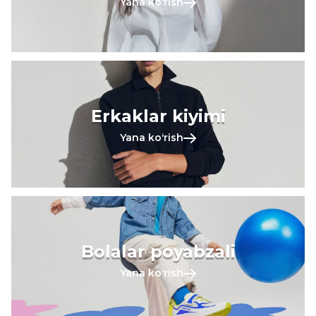
Yana koʻrish
Erkaklar kiyimi
Yana koʻrish
Bolalar poyabzali
Yana koʻrish