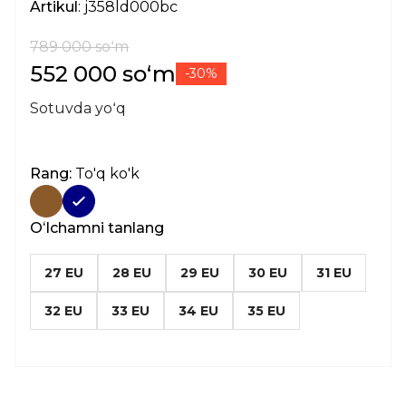
Artikul
: j358ld000bc
789 000 soʻm
552 000 soʻm
-30%
Sotuvda yoʻq
Rang:
To'q ko'k
Oʻlchamni tanlang
27 EU
28 EU
29 EU
30 EU
31 EU
32 EU
33 EU
34 EU
35 EU