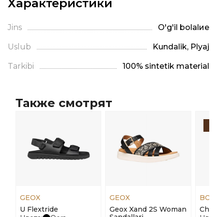
Характеристики
Jins
O'g'il bolalие
Uslub
Kundalik, Plyaj
Tarkibi
100% sintetik material
Также смотрят
-
GEOX
GEOX
BOS
U Flextride
Geox Xand 2S Woman
Char
Sandallari