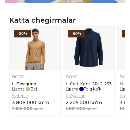
Katta chegirmalar
-50%
-60%
-
BOSS
BOSS
BOS
L-Emaguno
L-Colt-Kent-2P-C-253
H-H
Цвета:
Bej
Цвета:
To'q ko'k
Цвет
Sviterlar
Ko'ylaklar
Kurtk
3 808 000 soʻm
2 205 000 soʻm
3 16
7 616 000 soʻm
5 512 000 soʻm
10 5