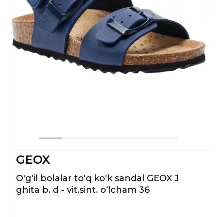
GEOX
O'g'il bolalar to'q ko'k sandal GEOX J
ghita b. d - vit.sint. oʻlcham 36