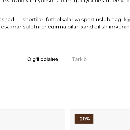
 va uzoq vaqt yurishda ham qulaylik beradi. Relyefli
shadi — shortilar, futbolkalar va sport uslubidagi k
r esa mahsulotni chegirma bilan xarid qilish imkonini
O'g'il bolalие
Tarkibi
-20%