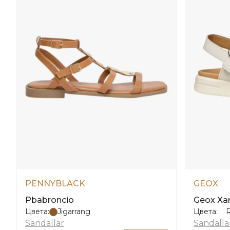
PENNYBLACK
GEOX
Pbabroncio
Geox Xa
Цвета:
Jigarrang
Цвета:
Sandallar
Sandalla