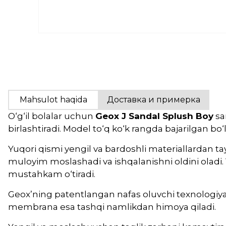
Mahsulot haqida
Доставка и примерка
O‘g‘il bolalar uchun
Geox J Sandal Splush Boy
sa
birlashtiradi. Model to‘q ko‘k rangda bajarilgan bo
Yuqori qismi yengil va bardoshli materiallardan t
muloyim moslashadi va ishqalanishni oldini oladi. V
mustahkam o‘tiradi.
Geox’ning patentlangan nafas oluvchi texnologiyasi 
membrana esa tashqi namlikdan himoya qiladi.