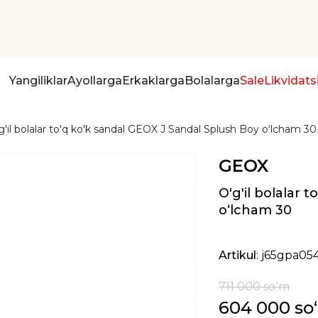
Yangiliklar
Ayollarga
Erkaklarga
Bolalarga
Sale
Likvidats
g'il bolalar to'q ko'k sandal GEOX J Sandal Splush Boy oʻlcham 30
GEOX
O'g'il bolalar 
oʻlcham 30
Artikul
: j65gpa05
711 000 soʻm
604 000 so