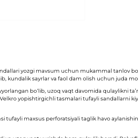
ndallari yozgi mavsum uchun mukammal tanlov bo‘li
‘lib, kundalik sayrlar va faol dam olish uchun juda mo
ayyorlangan bo‘lib, uzoq vaqt davomida qulaylikni ta
elkro yopishtirgichli tasmalari tufayli sandallarni k
tufayli maxsus perforatsiyali taglik havo aylanishin