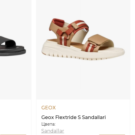
GEOX
Geox Flextride S Sandallari
Цвета:
Sandallar