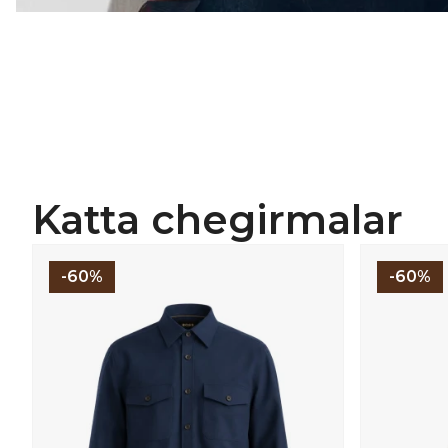
Katta chegirmalar
-60%
-60%