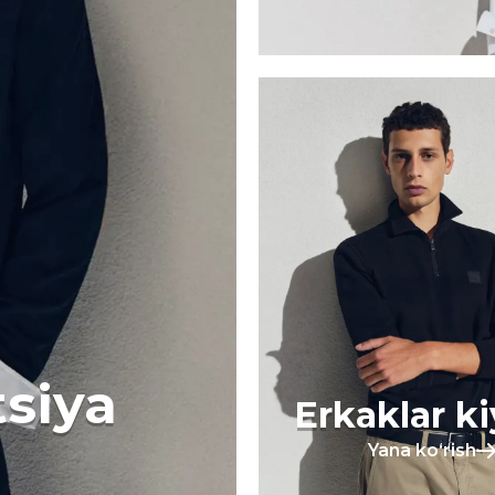
tsiya
Erkaklar k
Yana koʻrish