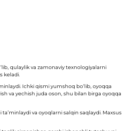
b, qulaylik va zamonaviy texnologiyalarni
s keladi.
’minlaydi. Ichki qismi yumshoq bo‘lib, oyoqqa
iyish va yechish juda oson, shu bilan birga oyoqqa
i ta’minlaydi va oyoqlarni salqin saqlaydi. Maxsus