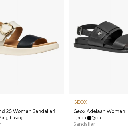
GEOX
nd 2S Woman Sandallari
Geox Adelash Woman
Rang-barang
Цвета:
Qora
r
Sandallar