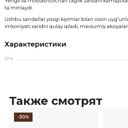
Yengil va moslashuvchan taglik zarbani kamaytiradi
ta’minlaydi.
Ushbu sandallar yozgi kiyimlar bilan oson uyg‘unla
imkoniyati xaridni qulay qiladi, mavsumiy aksiyala
Характеристики
Jins
Также смотрят
-30%