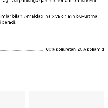
 taglik sirpanishga qarshi ishonchli tutashuvni
iyimlar bilan. Amaldagi narx va onlayn buyurtma
 beradi.
80% poliuretan, 20% poliamid