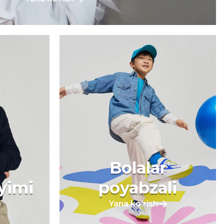
Bolalar
iyimi
poyabzali
Yana koʻrish