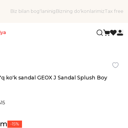
Biz bilan bog'laninig
Bizning do'konlarimiz
Tax free
iya
to'q ko'k sandal GEOX J Sandal Splush Boy
415
ʻm
-15%