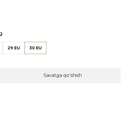
g
29 EU
30 EU
Savatga qoʻshish