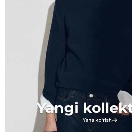
Yangi kollek
Yana koʻrish