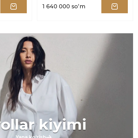
1 640 000 soʻm
ollar kiyimi
Yana koʻrish