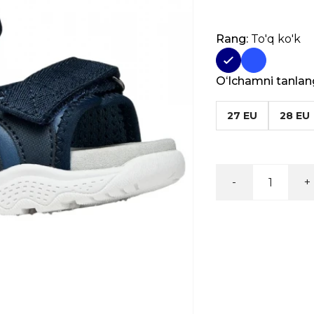
Rang:
To'q ko'k
Oʻlchamni tanlan
27 EU
28 EU
-
+