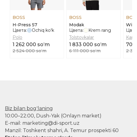
BOSS
BOSS
BOS
H-Press 57
Modak
Wil
Цвета:
Ochiq ko'k
Цвета:
Krem rang
Цвет
Polo
Tolstovkalar
Kama
1 262 000 soʻm
1 833 000 soʻm
700
2 524 000 soʻm
6 111 000 soʻm
2 33
Biz bilan bogʻlaning
10:00–22:00, Dush-Yak (Onlayn market)
E-mail: marketing@di-sport.uz
Manzil: Toshkent shahri, A. Temur prospekti 60