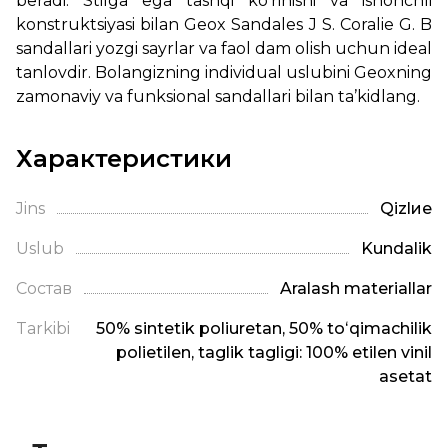
beradi. Stilga ega tashqi ko‘rinishi va ishonchli
konstruktsiyasi bilan Geox Sandales J S. Coralie G. B
sandallari yozgi sayrlar va faol dam olish uchun ideal
tanlovdir. Bolangizning individual uslubini Geoxning
zamonaviy va funksional sandallari bilan ta’kidlang.
Характеристики
Jins
Qizlие
Uslub
Kundalik
Состав
Aralash materiallar
Tarkibi
50% sintetik poliuretan, 50% toʻqimachilik
polietilen, taglik tagligi: 100% etilen vinil
asetat