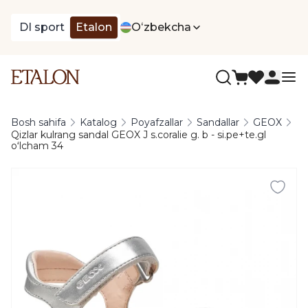
DI sport
Etalon
Oʻzbekcha
Bosh sahifa
Katalog
Poyafzallar
Sandallar
GEOX
Qizlar kulrang sandal GEOX J s.coralie g. b - si.pe+te.gl
oʻlcham 34