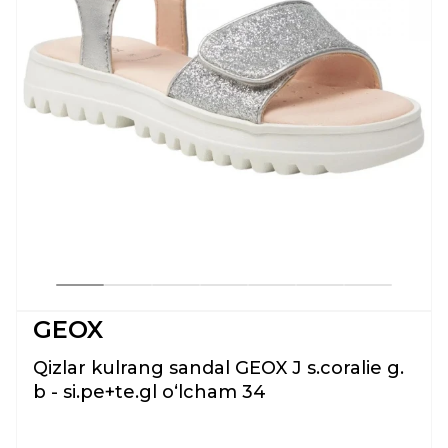
GEOX
Qizlar kulrang sandal GEOX J s.coralie g.
b - si.pe+te.gl oʻlcham 34