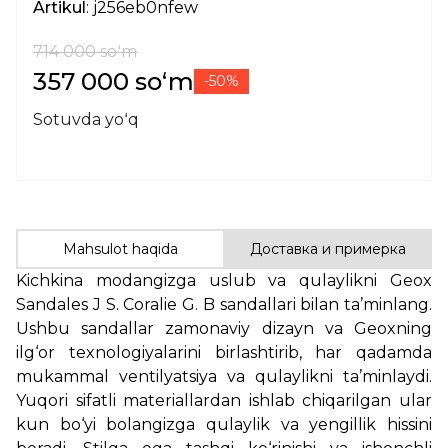
Artikul
: j256eb0nfew
714 000 soʻm
357 000 soʻm
-50%
Sotuvda yoʻq
Mahsulot haqida
Доставка и примерка
Kichkina modangizga uslub va qulaylikni Geox
Sandales J S. Coralie G. B sandallari bilan ta’minlang.
Ushbu sandallar zamonaviy dizayn va Geoxning
ilg‘or texnologiyalarini birlashtirib, har qadamda
mukammal ventilyatsiya va qulaylikni ta’minlaydi.
Yuqori sifatli materiallardan ishlab chiqarilgan ular
kun bo‘yi bolangizga qulaylik va yengillik hissini