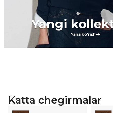
Yangi kollek
Yana koʻrish
Katta chegirmalar