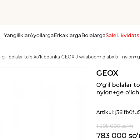
Yangiliklar
Ayollarga
Erkaklarga
Bolalarga
Sale
Likvidats
'g'il bolalar to'q ko'k botinka GEOX J willaboom b abx b - nylon+
GEOX
O'g'il bolalar 
nylon+ge oʻlc
Artikul
: j36lfb0fu
1 305 000 soʻm
783 000 so