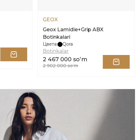
GEOX
Geox Lamidie+Grip ABX
Botinkalari
Цвета:
Qora
Botinkalar
2 467 000 soʻm
2 902 000 soʻm