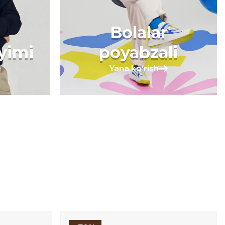
Bolalar
iyimi
poyabzali
Yana koʻrish