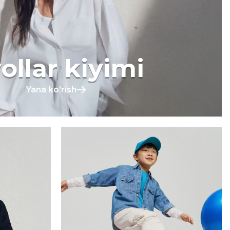
ollar kiyimi
Yana koʻrish