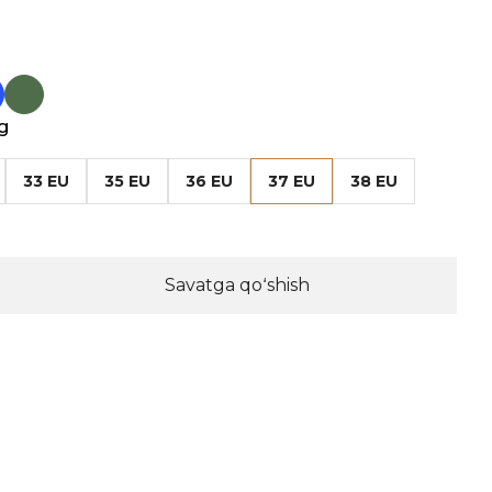
g
33 EU
35 EU
36 EU
37 EU
38 EU
Savatga qoʻshish