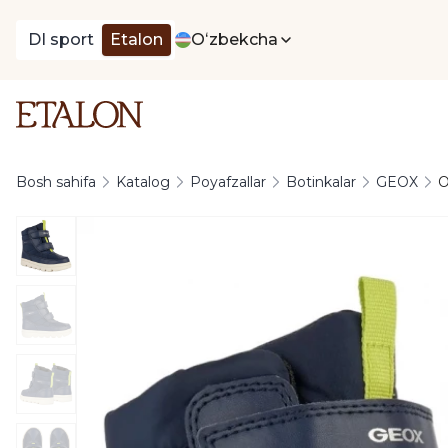
DI sport
Etalon
Oʻzbekcha
Bosh sahifa
Katalog
Poyafzallar
Botinkalar
GEOX
O