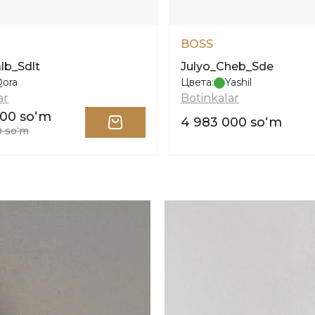
BOSS
lb_Sdlt
Julyo_Cheb_Sde
Qora
Цвета:
Yashil
ar
Botinkalar
000 soʻm
4 983 000 soʻm
0 soʻm