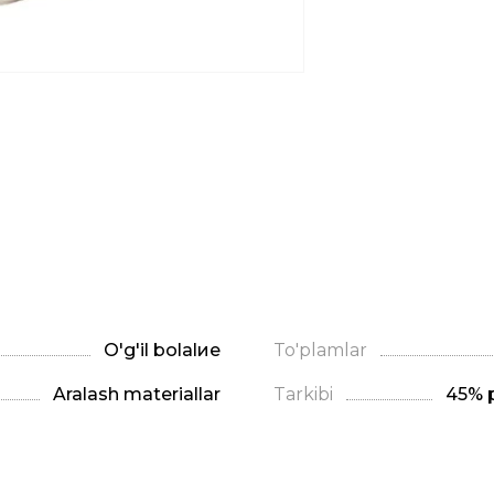
O'g'il bolalие
To'plamlar
Aralash materiallar
Tarkibi
45% p