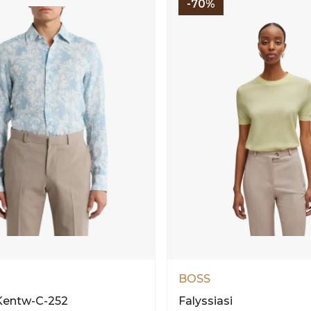
-70%
BOSS
Kentw-C-252
Falyssiasi