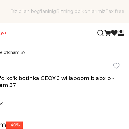
Biz bilan bog'laninig
Bizning do'konlarimiz
Tax free
iya
ge oʻlcham 37
to'q ko'k botinka GEOX J willaboom b abx b -
ham 37
54
ʻm
-40%