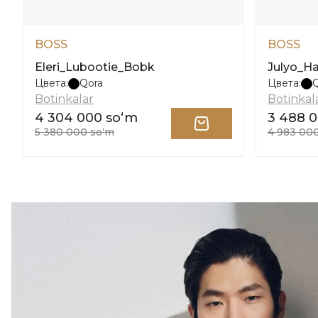
BOSS
BOSS
Eleri_Lubootie_Bobk
Julyo_Ha
Цвета:
Qora
Цвета:
Botinkalar
Botinkal
4 304 000 soʻm
3 488 
5 380 000 soʻm
4 983 00