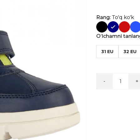
Rang:
To'q ko'k
Oʻlchamni tanlan
31 EU
32 EU
-
+