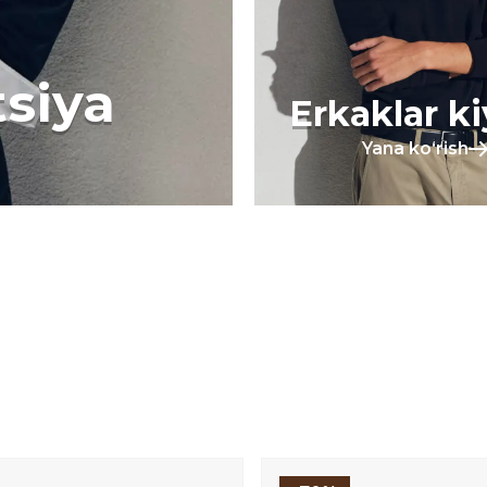
tsiya
Erkaklar k
Yana koʻrish