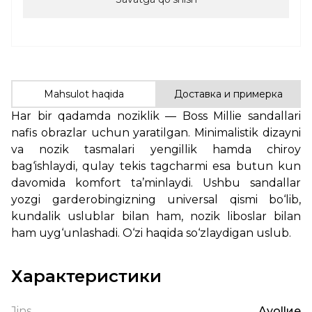
Mahsulot haqida
Доставка и примерка
Har bir qadamda noziklik — Boss Millie sandallari
nafis obrazlar uchun yaratilgan. Minimalistik dizayni
va nozik tasmalari yengillik hamda chiroy
bag‘ishlaydi, qulay tekis tagcharmi esa butun kun
davomida komfort ta’minlaydi. Ushbu sandallar
yozgi garderobingizning universal qismi bo‘lib,
kundalik uslublar bilan ham, nozik liboslar bilan
ham uyg‘unlashadi. O‘zi haqida so‘zlaydigan uslub.
Характеристики
Jins
Ayollие