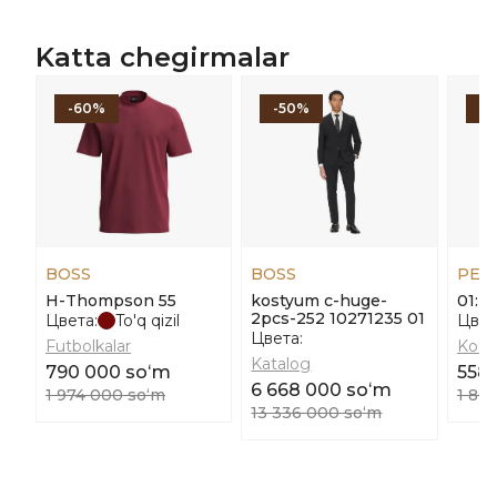
Katta chegirmalar
-60%
-50%
-
BOSS
BOSS
PEN
H-Thompson 55
kostyum c-huge-
01: S
2pcs-252 10271235 01
Цвета:
To'q qizil
Цвет
Цвета:
Futbolkalar
Ko'yl
Katalog
790 000 soʻm
558
6 668 000 soʻm
1 974 000 soʻm
1 86
13 336 000 soʻm