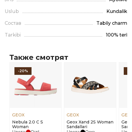
Uslub
Kundalik
Состав
Tabiiy charm
Tarkibi
100% teri
Также смотрят
-20%
-
GEOX
GEOX
GEO
Nebula 2.0 C S
Geox Xand 2S Woman
Geox
Woman
Sandallari
Sanda
Цвета:
Qizil
Цвета:
Qora
Цвет