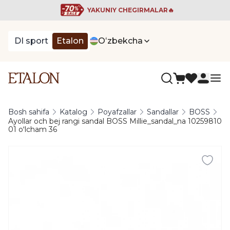
YAKUNIY CHEGIRMALAR🔥
DI sport
Etalon
Oʻzbekcha
Bosh sahifa
Katalog
Poyafzallar
Sandallar
BOSS
Ayollar och bej rangi sandal BOSS Millie_sandal_na 10259810
01 oʻlcham 36