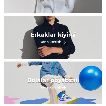
Erkaklar kiyimi
Yana koʻrish
Bolalar poyabzali
Yana koʻrish