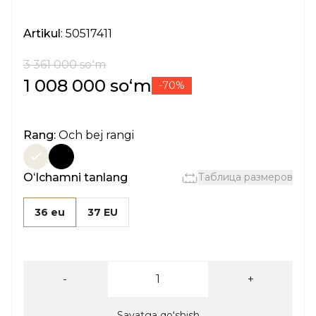
Artikul
: 50517411
3 361 000 soʻm
1 008 000 soʻm
-70%
Rang:
Och bej rangi
Oʻlchamni tanlang
Таблица размеров
36 eu
37 EU
-
+
Savatga qoʻshish