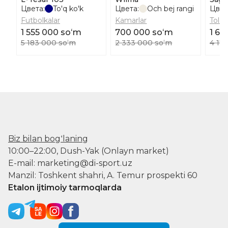
Цвета:
To'q ko'k
Цвета:
Och bej rangi
Цвет
Futbolkalar
Kamarlar
Tolst
1 555 000 soʻm
700 000 soʻm
1 67
5 183 000 soʻm
2 333 000 soʻm
4 17
Biz bilan bogʻlaning
10:00–22:00, Dush-Yak (Onlayn market)
E-mail: marketing@di-sport.uz
Manzil: Toshkent shahri, A. Temur prospekti 60
Etalon ijtimoiy tarmoqlarda