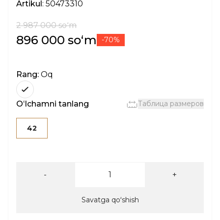
Artikul
: 50473310
2 987 000 soʻm
896 000 soʻm
-70%
Rang:
Oq
Oʻlchamni tanlang
Таблица размеров
42
-
+
Savatga qoʻshish