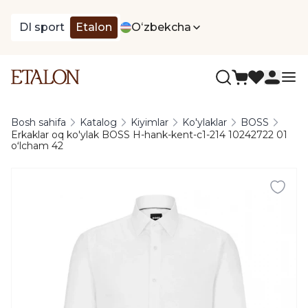
DI sport
Etalon
Oʻzbekcha
Bosh sahifa
Katalog
Kiyimlar
Ko'ylaklar
BOSS
Erkaklar oq ko'ylak BOSS H-hank-kent-c1-214 10242722 01
oʻlcham 42