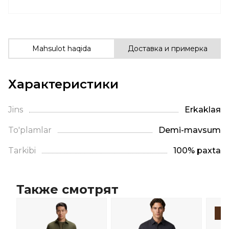
Mahsulot haqida
Доставка и примерка
Характеристики
Jins
Erkaklая
To'plamlar
Demi-mavsum
Tarkibi
100% paxta
Также смотрят
-