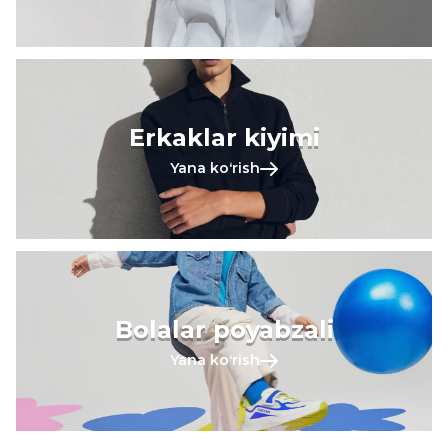
Erkaklar kiyimi
Yana koʻrish
Bolalar poyabzali
Yana koʻrish