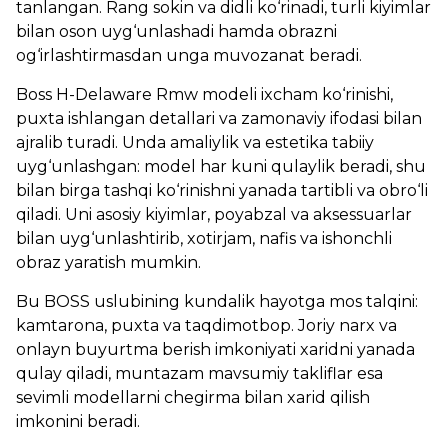
tanlangan. Rang sokin va didli ko‘rinadi, turli kiyimlar
bilan oson uyg‘unlashadi hamda obrazni
og‘irlashtirmasdan unga muvozanat beradi.
Boss H-Delaware Rmw modeli ixcham ko‘rinishi,
puxta ishlangan detallari va zamonaviy ifodasi bilan
ajralib turadi. Unda amaliylik va estetika tabiiy
uyg‘unlashgan: model har kuni qulaylik beradi, shu
bilan birga tashqi ko‘rinishni yanada tartibli va obro‘li
qiladi. Uni asosiy kiyimlar, poyabzal va aksessuarlar
bilan uyg‘unlashtirib, xotirjam, nafis va ishonchli
obraz yaratish mumkin.
Bu BOSS uslubining kundalik hayotga mos talqini:
kamtarona, puxta va taqdimotbop. Joriy narx va
onlayn buyurtma berish imkoniyati xaridni yanada
qulay qiladi, muntazam mavsumiy takliflar esa
sevimli modellarni chegirma bilan xarid qilish
imkonini beradi.