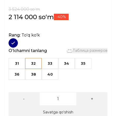
3 524 000 soʻm
2 114 000 soʻm
-40%
Rang:
To'q ko'k
Oʻlchamni tanlang
Таблица размеров
31
32
33
34
35
36
38
40
-
+
Savatga qoʻshish