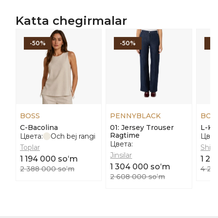
Katta chegirmalar
-50%
-50%
-
BOSS
PENNYBLACK
BOS
С-Bacolina
01: Jersey Trouser
L-Ka
Ragtime
Цвета:
Och bej rangi
Цвет
Цвета:
Toplar
Shim
Jinsilar
1 194 000 soʻm
1 26
1 304 000 soʻm
2 388 000 soʻm
4 20
2 608 000 soʻm