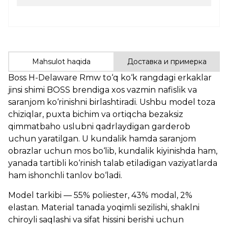
Mahsulot haqida
Доставка и примерка
Boss H-Delaware Rmw to‘q ko‘k rangdagi erkaklar
jinsi shimi BOSS brendiga xos vazmin nafislik va
saranjom ko‘rinishni birlashtiradi. Ushbu model toza
chiziqlar, puxta bichim va ortiqcha bezaksiz
qimmatbaho uslubni qadrlaydigan garderob
uchun yaratilgan. U kundalik hamda saranjom
obrazlar uchun mos bo‘lib, kundalik kiyinishda ham,
yanada tartibli ko‘rinish talab etiladigan vaziyatlarda
ham ishonchli tanlov bo‘ladi.
Model tarkibi — 55% poliester, 43% modal, 2%
elastan. Material tanada yoqimli sezilishi, shaklni
chiroyli saqlashi va sifat hissini berishi uchun