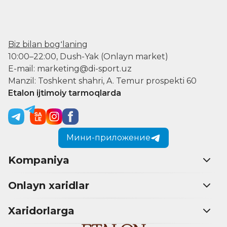
Biz bilan bogʻlaning
10:00–22:00, Dush-Yak (Onlayn market)
E-mail: marketing@di-sport.uz
Manzil: Toshkent shahri, A. Temur prospekti 60
Etalon ijtimoiy tarmoqlarda
Мини-приложение
Kompaniya
Onlayn xaridlar
Xaridorlarga