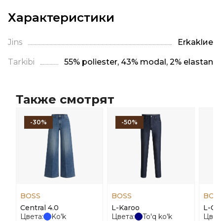
Характеристики
Jins
Erkaklие
Tarkibi
55% poliester, 43% modal, 2% elastan
Также смотрят
-30%
-50%
BOSS
BOSS
BOS
Central 4.0
L-Karoo
L-O
Цвета:
Ko'k
Цвета:
To'q ko'k
Цвет