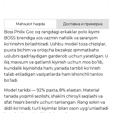
Mahsulot haqida
Доставка и примерка
Boss Philix Goc oq rangdagi erkaklar polo kiyimi
BOSS brendiga xos vazmin nafislik va saranjom
ko‘rinishni birlashtiradi. Ushbu model toza chiziqlar,
puxta bichim va ortiqcha bezaksiz qimmatbaho
uslubni qadrlaydigan garderob uchun yaratilgan. U
iliq mavsum va qatlamli kiyinish uchun mos bo‘lib,
kundalik kiyinishda ham, yanada tartibli ko‘rinish
talab etiladigan vaziyatlarda ham ishonchli tanlov
bo‘ladi.
Model tarkibi — 92% paxta, 8% elastan. Material
tanada yoqimli sezilishi, shaklni chiroyli saqlashi va
sifat hissini berishi uchun tanlangan. Rang sokin va
didli ko‘rinadi, turli kiyimlar bilan oson uyg‘unlashadi