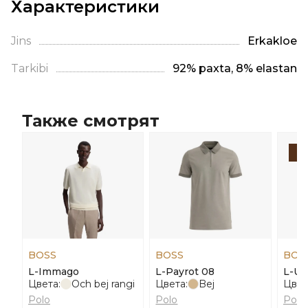
Характеристики
Jins
Erkaklое
Tarkibi
92% paxta, 8% elastan
Также смотрят
-
BOSS
BOSS
BOS
L-Immago
L-Payrot 08
L-Us
Цвета:
Och bej rangi
Цвета:
Bej
Цвет
Polo
Polo
Polo