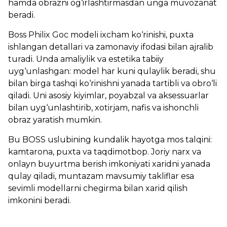
hamda obrazni og‘irlashtirmasdan unga muvozanat
beradi.
Boss Philix Goc modeli ixcham ko‘rinishi, puxta
ishlangan detallari va zamonaviy ifodasi bilan ajralib
turadi. Unda amaliylik va estetika tabiiy
uyg‘unlashgan: model har kuni qulaylik beradi, shu
bilan birga tashqi ko‘rinishni yanada tartibli va obro‘li
qiladi. Uni asosiy kiyimlar, poyabzal va aksessuarlar
bilan uyg‘unlashtirib, xotirjam, nafis va ishonchli
obraz yaratish mumkin.
Bu BOSS uslubining kundalik hayotga mos talqini:
kamtarona, puxta va taqdimotbop. Joriy narx va
onlayn buyurtma berish imkoniyati xaridni yanada
qulay qiladi, muntazam mavsumiy takliflar esa
sevimli modellarni chegirma bilan xarid qilish
imkonini beradi.