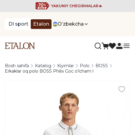
YAKUNIY CHEGIRMALAR🔥
DI sport
Etalon
Oʻzbekcha
Bosh sahifa
Katalog
Kiyimlar
Polo
BOSS
Erkaklar oq polo BOSS Philix Goc oʻlcham l