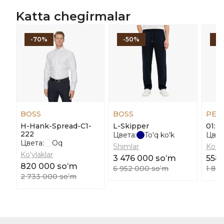
Katta chegirmalar
-70%
-50%
-
BOSS
BOSS
PEN
H-Hank-Spread-C1-
L-Skipper
01: S
222
Цвета:
To'q ko'k
Цвет
Цвета:
Oq
Shimlar
Ko'yl
Ko'ylaklar
3 476 000 soʻm
558
820 000 soʻm
6 952 000 soʻm
1 86
2 733 000 soʻm