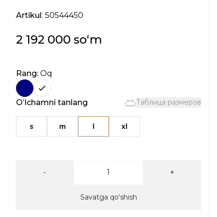
Artikul
: 50544450
2 192 000 soʻm
Rang:
Oq
Oʻlchamni tanlang
Таблица размеров
s
m
l
xl
-
+
Savatga qoʻshish