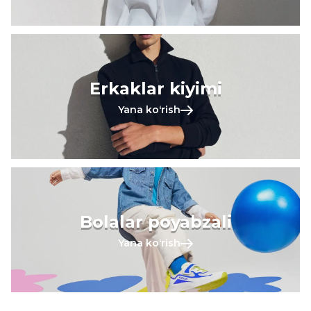
Erkaklar kiyimi
Yana koʻrish
Bolalar poyabzali
Yana koʻrish