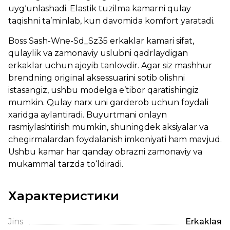
uyg‘unlashadi. Elastik tuzilma kamarni qulay
taqishni ta’minlab, kun davomida komfort yaratadi.
Boss Sash-Wne-Sd_Sz35 erkaklar kamari sifat,
qulaylik va zamonaviy uslubni qadrlaydigan
erkaklar uchun ajoyib tanlovdir. Agar siz mashhur
brendning original aksessuarini sotib olishni
istasangiz, ushbu modelga e’tibor qaratishingiz
mumkin. Qulay narx uni garderob uchun foydali
xaridga aylantiradi. Buyurtmani onlayn
rasmiylashtirish mumkin, shuningdek aksiyalar va
chegirmalardan foydalanish imkoniyati ham mavjud.
Ushbu kamar har qanday obrazni zamonaviy va
mukammal tarzda to‘ldiradi.
Характеристики
Jins
Erkaklая