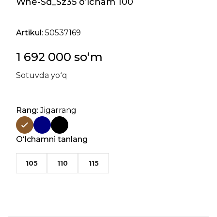
Wne-Sd_Sz35 oʻlcham 100
Artikul
: 50537169
1 692 000 soʻm
Sotuvda yoʻq
Rang:
Jigarrang
Oʻlchamni tanlang
105
110
115