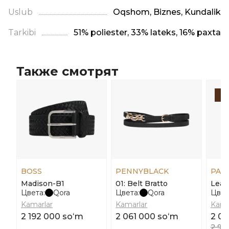
Uslub
Oqshom, Biznes, Kundalik
Tarkibi
51% poliester, 33% lateks, 16% paxta
Также смотрят
-
BOSS
PENNYBLACK
PAU
Madison-B1
01: Belt Bratto
Leat
Цвета:
Qora
Цвета:
Qora
Цвет
Kamarlar
Kamarlar
Kama
2 192 000 soʻm
2 061 000 soʻm
2 0
2 90