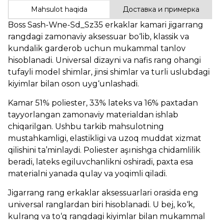
Mahsulot haqida
Доставка и примерка
Boss Sash-Wne-Sd_Sz35 erkaklar kamari jigarrang
rangdagi zamonaviy aksessuar bo‘lib, klassik va
kundalik garderob uchun mukammal tanlov
hisoblanadi. Universal dizayni va nafis rang ohangi
tufayli model shimlar, jinsi shimlar va turli uslubdagi
kiyimlar bilan oson uyg‘unlashadi.
Kamar 51% poliester, 33% lateks va 16% paxtadan
tayyorlangan zamonaviy materialdan ishlab
chiqarilgan. Ushbu tarkib mahsulotning
mustahkamligi, elastikligi va uzoq muddat xizmat
qilishini ta’minlaydi. Poliester aşınishga chidamlilik
beradi, lateks egiluvchanlikni oshiradi, paxta esa
materialni yanada qulay va yoqimli qiladi.
Jigarrang rang erkaklar aksessuarlari orasida eng
universal ranglardan biri hisoblanadi. U bej, ko‘k,
kulrang va to‘q rangdagi kiyimlar bilan mukammal