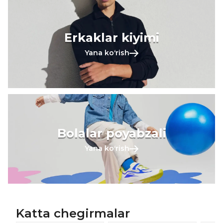
Erkaklar kiyimi
Yana koʻrish
Bolalar poyabzali
Yana koʻrish
Katta chegirmalar