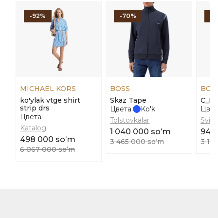
-92%
-70%
-
MICHAEL KORS
BOSS
BOS
ko'ylak vtge shirt
Skaz Tape
C_Esl
strip drs
Цвета:
Ko'k
Цвет
Цвета:
Tolstovkalar
Svits
Katalog
1 040 000 soʻm
948
498 000 soʻm
3 465 000 soʻm
3 15
6 067 000 soʻm