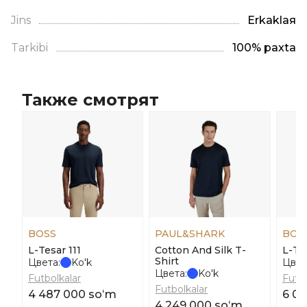
Jins
Erkaklая
Tarkibi
100% paxta
Также смотрят
BOSS
PAUL&SHARK
BOS
L-Tesar 111
Cotton And Silk T-
L-Te
Shirt
Цвета:
Ko'k
Цвет
Цвета:
Ko'k
Futbolkalar
Futbo
Futbolkalar
4 487 000 soʻm
6 0
4 249 000 soʻm