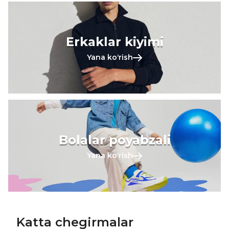
Erkaklar kiyimi
Yana koʻrish
Bolalar poyabzali
Yana koʻrish
Katta chegirmalar