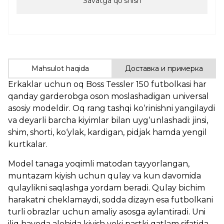
Savatga qoʻshish
Mahsulot haqida
Доставка и примерка
Erkaklar uchun oq Boss Tessler 150 futbolkasi har
qanday garderobga oson moslashadigan universal
asosiy modeldir. Oq rang tashqi ko‘rinishni yangilaydi
va deyarli barcha kiyimlar bilan uyg‘unlashadi: jinsi,
shim, shorti, ko‘ylak, kardigan, pidjak hamda yengil
kurtkalar.
Model tanaga yoqimli matodan tayyorlangan,
muntazam kiyish uchun qulay va kun davomida
qulaylikni saqlashga yordam beradi. Qulay bichim
harakatni cheklamaydi, sodda dizayn esa futbolkani
turli obrazlar uchun amaliy asosga aylantiradi. Uni
iliq havoda alohida kiyish yoki pastki qatlam sifatida