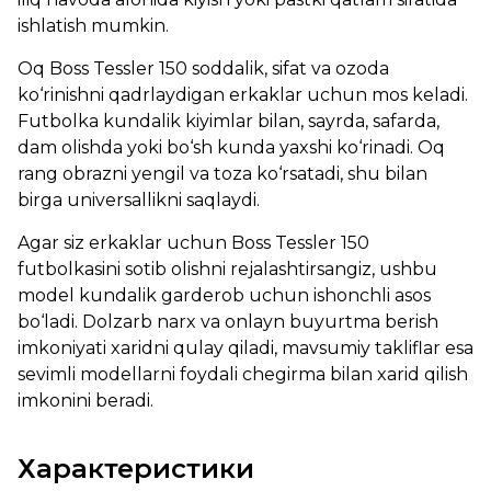
ishlatish mumkin.
Oq Boss Tessler 150 soddalik, sifat va ozoda
ko‘rinishni qadrlaydigan erkaklar uchun mos keladi.
Futbolka kundalik kiyimlar bilan, sayrda, safarda,
dam olishda yoki bo‘sh kunda yaxshi ko‘rinadi. Oq
rang obrazni yengil va toza ko‘rsatadi, shu bilan
birga universallikni saqlaydi.
Agar siz erkaklar uchun Boss Tessler 150
futbolkasini sotib olishni rejalashtirsangiz, ushbu
model kundalik garderob uchun ishonchli asos
bo‘ladi. Dolzarb narx va onlayn buyurtma berish
imkoniyati xaridni qulay qiladi, mavsumiy takliflar esa
sevimli modellarni foydali chegirma bilan xarid qilish
imkonini beradi.
Характеристики