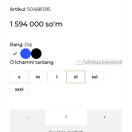
Artikul
: 50468395
1 594 000 soʻm
Rang:
Oq
Oʻlchamni tanlang
Таблица размеров
s
m
l
xl
xxl
xxxl
-
+