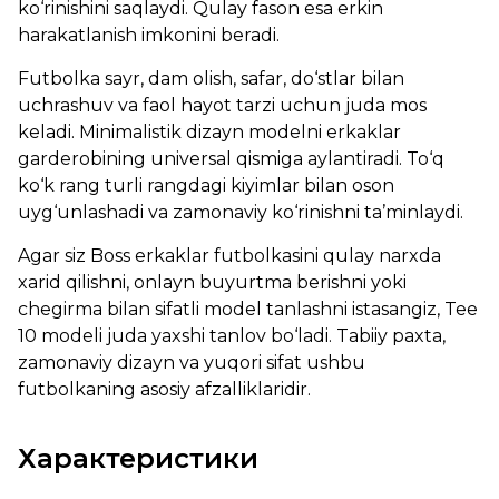
ko‘rinishini saqlaydi. Qulay fason esa erkin
harakatlanish imkonini beradi.
Futbolka sayr, dam olish, safar, do‘stlar bilan
uchrashuv va faol hayot tarzi uchun juda mos
keladi. Minimalistik dizayn modelni erkaklar
garderobining universal qismiga aylantiradi. To‘q
ko‘k rang turli rangdagi kiyimlar bilan oson
uyg‘unlashadi va zamonaviy ko‘rinishni ta’minlaydi.
Agar siz Boss erkaklar futbolkasini qulay narxda
xarid qilishni, onlayn buyurtma berishni yoki
chegirma bilan sifatli model tanlashni istasangiz, Tee
10 modeli juda yaxshi tanlov bo‘ladi. Tabiiy paxta,
zamonaviy dizayn va yuqori sifat ushbu
futbolkaning asosiy afzalliklaridir.
Характеристики