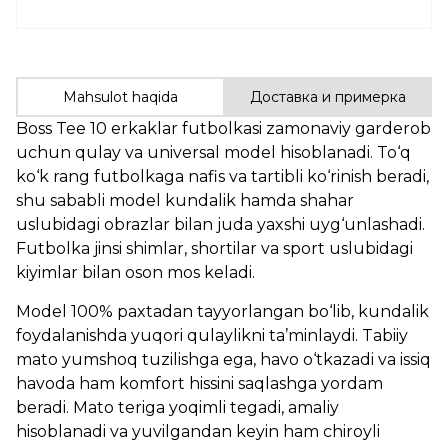
Mahsulot haqida
Доставка и примерка
Boss
Tee 10 erkaklar futbolkasi zamonaviy garderob
uchun qulay va universal model hisoblanadi. To‘q
ko‘k rang futbolkaga nafis va tartibli ko‘rinish beradi,
shu sababli model kundalik hamda shahar
uslubidagi obrazlar bilan juda yaxshi uyg‘unlashadi.
Futbolka jinsi shimlar, shortilar va sport uslubidagi
kiyimlar bilan oson mos keladi.
Model 100% paxtadan tayyorlangan bo‘lib, kundalik
foydalanishda yuqori qulaylikni ta’minlaydi. Tabiiy
mato yumshoq tuzilishga ega, havo o‘tkazadi va issiq
havoda ham komfort hissini saqlashga yordam
beradi. Mato teriga yoqimli tegadi, amaliy
hisoblanadi va yuvilgandan keyin ham chiroyli