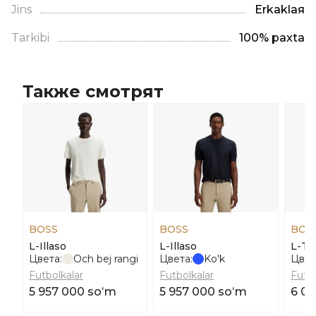
Jins
Erkaklая
Tarkibi
100% paxta
Также смотрят
BOSS
BOSS
BOS
L-Illaso
L-Illaso
L-Te
Цвета:
Och bej rangi
Цвета:
Ko'k
Цвет
Futbolkalar
Futbolkalar
Futbo
5 957 000 soʻm
5 957 000 soʻm
6 0