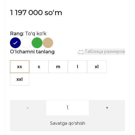
1 197 000 soʻm
Rang:
To'q ko'k
Oʻlchamni tanlang
Таблица размеров
xs
s
m
l
xl
xxl
-
+
Savatga qoʻshish