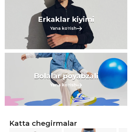
Erkaklar kiyimi
Yana koʻrish
Bolalar poyabzali
Yana koʻrish
Katta chegirmalar