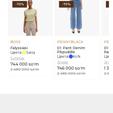
-70%
-70%
-
BOSS
PENNYBLACK
PEN
Falyssiasi
01: Pant Denim
01: 
Pbpuddle
Ragt
Цвета:
Sariq
Цвета:
Ko'k
Цвет
Sviterlar
Jinsilar
Jinsil
744 000 soʻm
746 000 soʻm
1 30
2 480 000 soʻm
2 486 000 soʻm
2 60