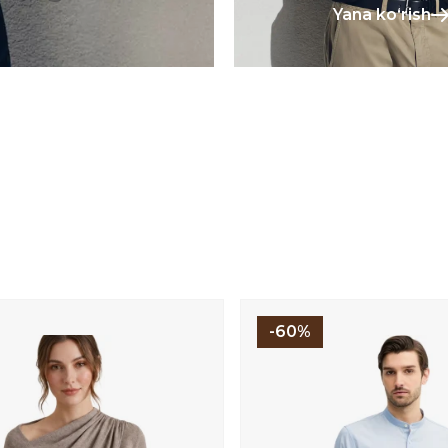
Yana koʻrish
-60%