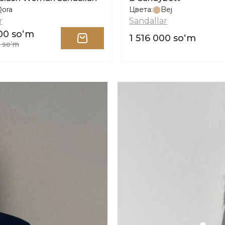
Qora
Цвета:
Bej
r
Sandallar
00 soʻm
1 516 000 soʻm
 soʻm