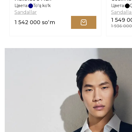
Цвета:
To'q ko'k
Цвета:
Sandallar
Sandalla
1 549 0
1 542 000 soʻm
1 936 000