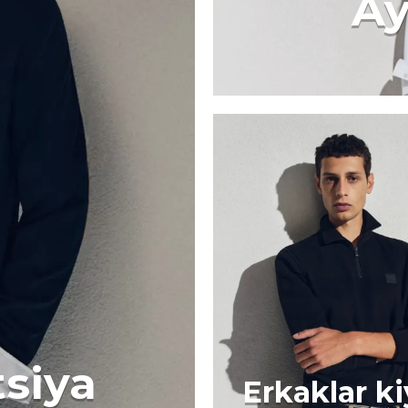
Ay
tsiya
Erkaklar k