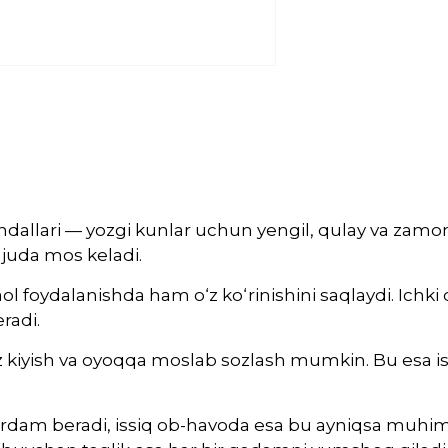
dallari — yozgi kunlar uchun yengil, qulay va zamon
 juda mos keladi.
 faol foydalanishda ham o‘z ko‘rinishini saqlaydi. Ic
radi.
tez kiyish va oyoqqa moslab sozlash mumkin. Bu esa ish
ordam beradi, issiq ob-havoda esa bu ayniqsa muhim.