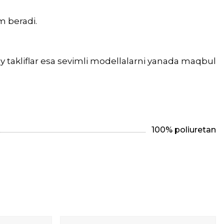
.
m beradi.
 takliflar esa sevimli modellalarni yanada maqbul
100% poliuretan