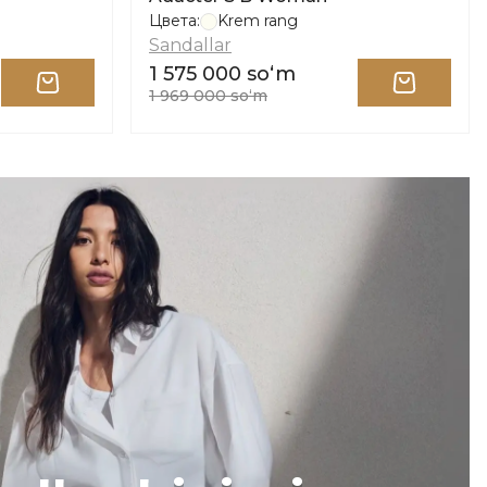
Цвета:
Krem rang
Sandallar
1 575 000 soʻm
1 969 000 soʻm