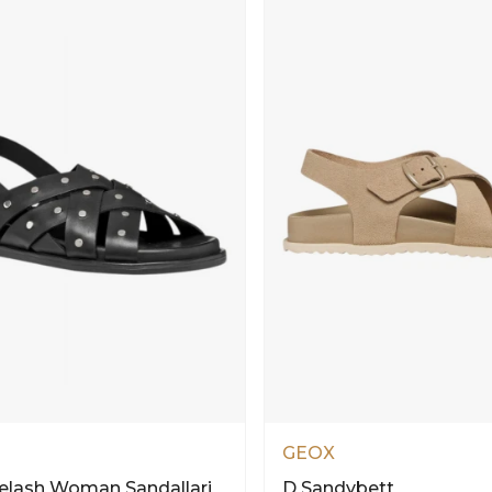
GEOX
elash Woman Sandallari
D Sandybett