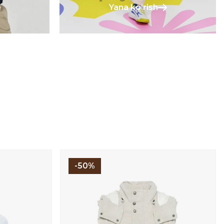
Yana koʻrish
-50%