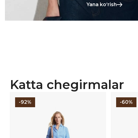
Yana koʻrish
Katta chegirmalar
-92%
-60%