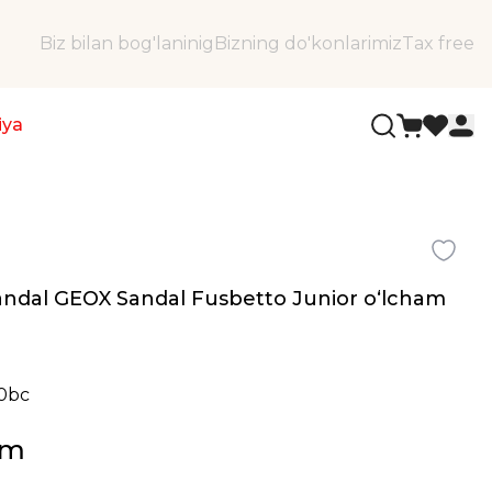
Biz bilan bog'laninig
Bizning do'konlarimiz
Tax free
iya
sandal GEOX Sandal Fusbetto Junior oʻlcham
00bc
ʻm