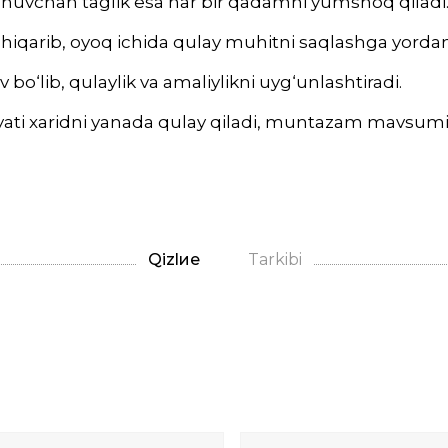
ashuvchan taglik esa har bir qadamni yumshoq qiladi
chiqarib, oyoq ichida qulay muhitni saqlashga yorda
o‘lib, qulaylik va amaliylikni uyg‘unlashtiradi.
ti xaridni yanada qulay qiladi, muntazam mavsumiy
Qizlие
Tarkibi