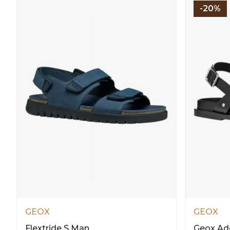
-20%
GEOX
GEOX
Flextride S Man
Geox Ad