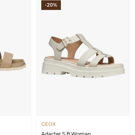
-20%
GEOX
Adacter S B Woman