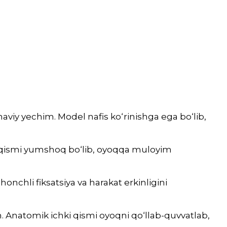
aviy yechim. Model nafis ko‘rinishga ega bo‘lib,
hki qismi yumshoq bo‘lib, oyoqqa muloyim
onchli fiksatsiya va harakat erkinligini
 Anatomik ichki qismi oyoqni qo‘llab-quvvatlab,