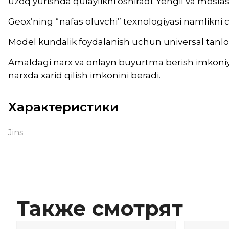
uzoq yurishda qulaylikni oshiradi. Yengil va mosl
Geox’ning “nafas oluvchi” texnologiyasi namlikni 
Model kundalik foydalanish uchun universal tanlov b
Amaldagi narx va onlayn buyurtma berish imkoniya
narxda xarid qilish imkonini beradi.
Характеристики
Jins
Также смотрят