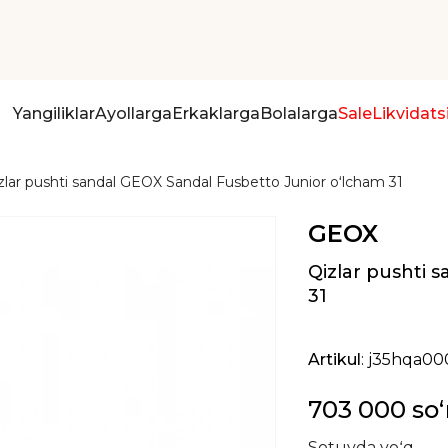
Yangiliklar
Ayollarga
Erkaklarga
Bolalarga
Sale
Likvidats
zlar pushti sandal GEOX Sandal Fusbetto Junior oʻlcham 31
GEOX
Qizlar pushti 
31
Artikul
: j35hqa0
703 000 so
Sotuvda yoʻq