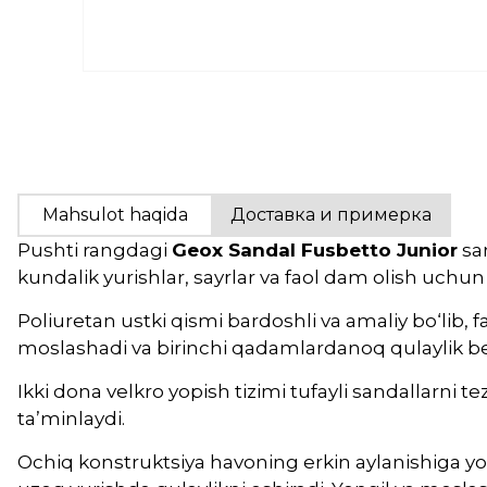
Mahsulot haqida
Доставка и примерка
Pushti rangdagi
Geox Sandal Fusbetto Junior
san
kundalik yurishlar, sayrlar va faol dam olish uchun
Poliuretan ustki qismi bardoshli va amaliy bo‘lib,
moslashadi va birinchi qadamlardanoq qulaylik be
Ikki dona velkro yopish tizimi tufayli sandallarni 
ta’minlaydi.
Ochiq konstruktsiya havoning erkin aylanishiga y