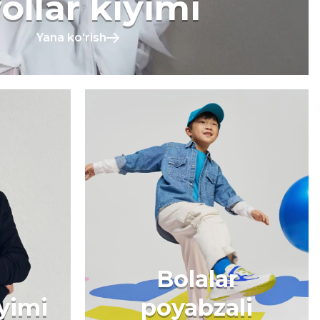
ollar kiyimi
Yana koʻrish
Bolalar
iyimi
poyabzali