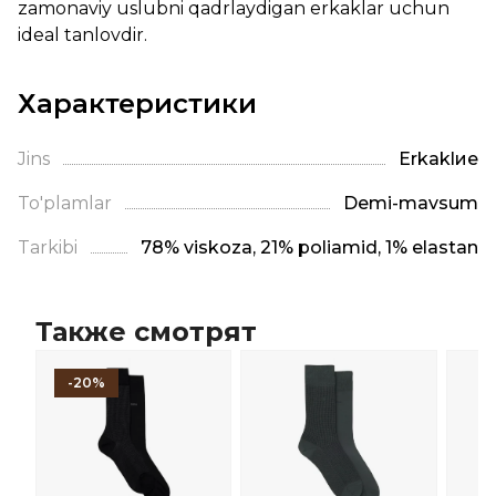
zamonaviy uslubni qadrlaydigan erkaklar uchun
ideal tanlovdir.
Характеристики
Jins
Erkaklие
To'plamlar
Demi-mavsum
Tarkibi
78% viskoza, 21% poliamid, 1% elastan
Также смотрят
-20%