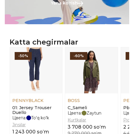
Yana koʻrish
Katta chegirmalar
-50%
-60%
-
PENNYBLACK
BOSS
PEN
01: Jersey Trouser
C_Sameli
Pbb
Duello
Цвета:
Zaytun
Цвет
Цвета:
To'q ko'k
Kurtkalar
Pidja
Jinsilar
3 708 000 soʻm
2 23
1 243 000 soʻm
9 270 000 soʻm
4 47