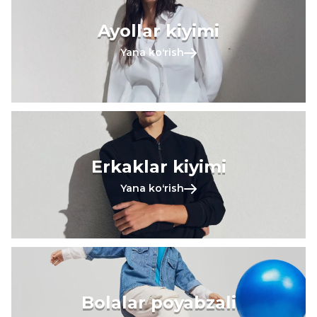
Ayollar kiyimi
Yana koʻrish
Erkaklar kiyimi
Yana koʻrish
Bolalar poyabzali