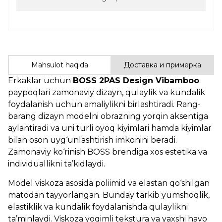
Mahsulot haqida
Доставка и примерка
Erkaklar uchun
BOSS 2PAS Design Vibamboo
paypoqlari zamonaviy dizayn, qulaylik va kundalik
foydalanish uchun amaliylikni birlashtiradi. Rang-
barang dizayn modelni obrazning yorqin aksentiga
aylantiradi va uni turli oyoq kiyimlari hamda kiyimlar
bilan oson uyg‘unlashtirish imkonini beradi.
Zamonaviy ko‘rinish BOSS brendiga xos estetika va
individuallikni ta’kidlaydi.
Model viskoza asosida poliimid va elastan qo‘shilgan
matodan tayyorlangan. Bunday tarkib yumshoqlik,
elastiklik va kundalik foydalanishda qulaylikni
ta’minlaydi. Viskoza yoqimli tekstura va yaxshi havo