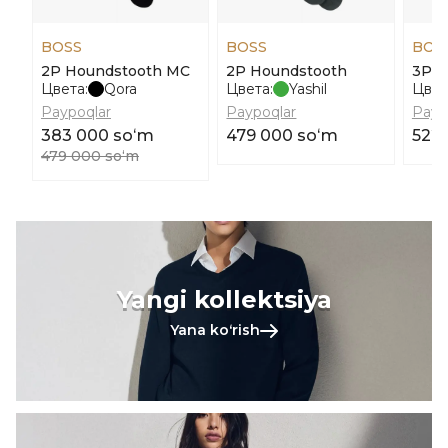
BOSS
BOSS
BOS
2P Houndstooth MC
2P Houndstooth
3Prs
Цвета:
Qora
Цвета:
Yashil
Цвет
Paypoqlar
Paypoqlar
Payp
383 000 soʻm
479 000 soʻm
522
479 000 soʻm
Yangi kollektsiya
Yana koʻrish