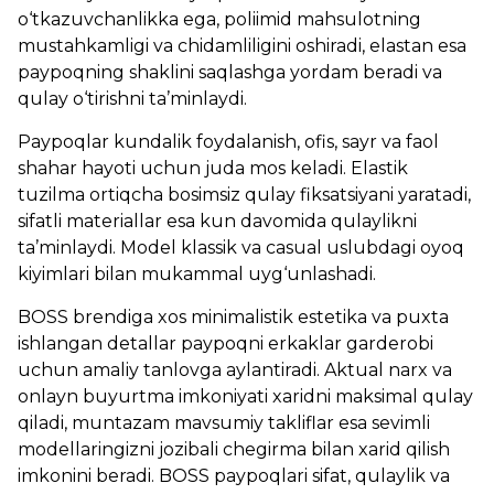
o‘tkazuvchanlikka ega, poliimid mahsulotning
mustahkamligi va chidamliligini oshiradi, elastan esa
paypoqning shaklini saqlashga yordam beradi va
qulay o‘tirishni ta’minlaydi.
Paypoqlar kundalik foydalanish, ofis, sayr va faol
shahar hayoti uchun juda mos keladi. Elastik
tuzilma ortiqcha bosimsiz qulay fiksatsiyani yaratadi,
sifatli materiallar esa kun davomida qulaylikni
ta’minlaydi. Model klassik va casual uslubdagi oyoq
kiyimlari bilan mukammal uyg‘unlashadi.
BOSS brendiga xos minimalistik estetika va puxta
ishlangan detallar paypoqni erkaklar garderobi
uchun amaliy tanlovga aylantiradi. Aktual narx va
onlayn buyurtma imkoniyati xaridni maksimal qulay
qiladi, muntazam mavsumiy takliflar esa sevimli
modellaringizni jozibali chegirma bilan xarid qilish
imkonini beradi. BOSS paypoqlari sifat, qulaylik va