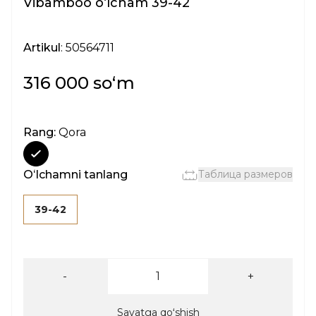
Vibamboo oʻlcham 39-42
Artikul
: 50564711
316 000 soʻm
Rang:
Qora
Oʻlchamni tanlang
Таблица размеров
39-42
-
+
Savatga qoʻshish